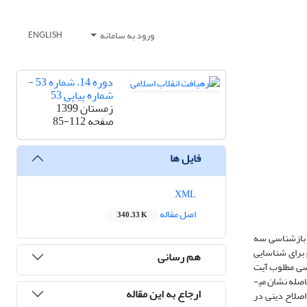
ورود به سامانه
ENGLISH
دوره 14، شماره 53 -
شماره پیاپی 53
زمستان 1399
صفحه
85-112
فایل ها
XML
اصل مقاله
340.33 K
ه بازشناسی سه
 برای شناسایی
هم رسانی
 پژوهشگر در پی یافتن پاسخ چند سوال اساسی و مهم است:« 1. عقلانیت سیاسی مطلوب آیت
الله مطهری کدام بوده است؟ 2. عقلانیت سیاسی مطلوب آخوندزاده کدام بوده است؟ 3. بین این دو عقلانیت سیاسی چه وجه تشابه و تمایزی می­توان قائل شد؟». نتایج حاصله نشان می­
ارجاع به این مقاله
اصلاح دینی در