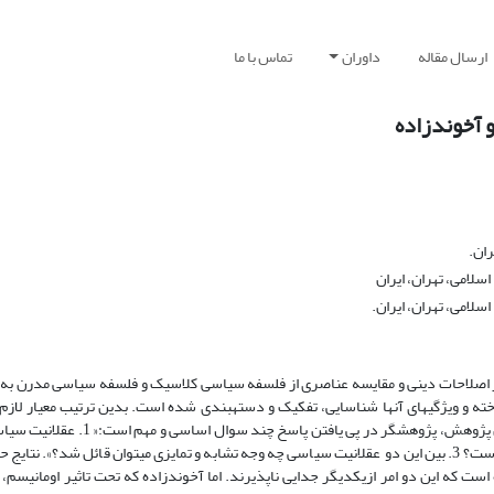
ارسال مقاله
داوران
تماس با ما
و آخوندزاده
ران.
لامی، تهران، ایران
لامی، تهران، ایران.
 از اصلاحات دینی و مقایسه­ عناصری از فلسفه سیاسی کلاسیک و فلسفه سیاسی مدرن ب
ه و ویژگی­های آن­ها شناسایی، تفکیک و دسته­بندی شده است. بدین ترتیب معیار لازم
عقلانیت سیاسی موردنظرآیت­الله مطهری و آخوندزاده بدست آمده است. در این پژوهش،
است که این دو امر ازیکدیگر جدایی ناپذیرند. اما آخوندزاده که تحت تاثیر اومانیسم، 