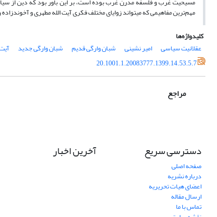
مسیحیت غرب و فلسفه مدرن غرب بوده است، بر این باور بود که دین از سیا
مهم‌ترین مفاهیمی که می­تواند زوایای مختلف فکری آیت الله مطهری و آخوندزاده
کلیدواژه‌ها
عقلانیت سیاسی
امیر نشینی
شبان وارگی قدیم
شبان وارگی جدید
آیت 
20.1001.1.20083777.1399.14.53.5.7
مراجع
دسترسی سریع
آخرین اخبار
صفحه اصلی
درباره نشریه
اعضای هیات تحریریه
ارسال مقاله
تماس با ما
نقشه سایت