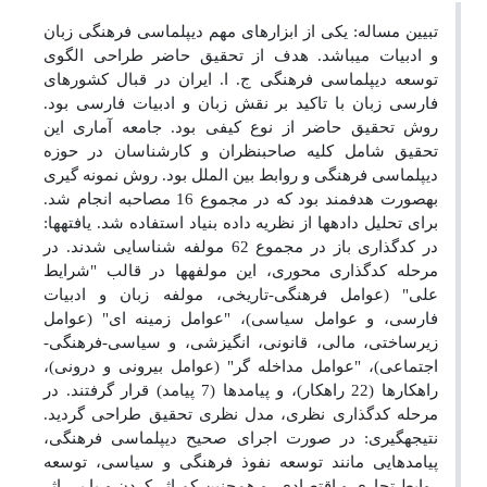
تبیین مساله: یکی از ابزارهای مهم دیپلماسی فرهنگی زبان
و ادبیات می­باشد. هدف از تحقیق حاضر طراحی الگوی
توسعه دیپلماسی فرهنگی ج. ا. ایران در قبال کشورهای
فارسی زبان با تاکید بر نقش زبان و ادبیات فارسی بود.
روش تحقیق حاضر از نوع کیفی بود. جامعه آماری این
تحقیق شامل کلیه صاحبنظران و کارشناسان در حوزه
دیپلماسی فرهنگی و روابط بین الملل بود. روش نمونه گیری
به­صورت هدفمند بود که در مجموع 16 مصاحبه انجام شد.
برای تحلیل داده­ها از نظریه داده بنیاد استفاده شد. یافته­ها:
در کدگذاری باز در مجموع 62 مولفه شناسایی شدند. در
مرحله کدگذاری محوری، این مولفه­ها در قالب "شرایط
علی" (عوامل فرهنگی-تاریخی، مولفه زبان و ادبیات
فارسی، و عوامل سیاسی)، "عوامل زمینه ای" (عوامل
زیرساختی، مالی، قانونی، انگیزشی، و سیاسی-فرهنگی-
اجتماعی)، "عوامل مداخله گر" (عوامل بیرونی و درونی)،
راهکارها (22 راهکار)، و پیامدها (7 پیامد) قرار گرفتند. در
مرحله کدگذاری نظری، مدل نظری تحقیق طراحی گردید.
نتیجه­گیری: در صورت اجرای صحیح دیپلماسی فرهنگی،
پیامدهایی مانند توسعه نفوذ فرهنگی و سیاسی، توسعه
روابط تجاری و اقتصادی، و همچنین کم اثر کردن و یا بی اثر