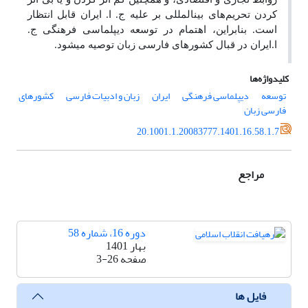
کردن تحریم‌های بین­المللی بر علیه ج. ا. ایران قابل انتظار
است. بنابراین، اهتمام در توسعه دیپلماسی فرهنگی ج.
ا.ایران در قبال کشورهای فارسی زبان توصیه می­شود.
کلیدواژه‌ها
توسعه
دیپلماسی فرهنگی
ایران
زبان و ادبیات فارسی
کشورهای
فارسی زبان
20.1001.1.20083777.1401.16.58.1.7
مراجع
دوره 16، شماره 58
بهار 1401
صفحه
3-26
فایل ها