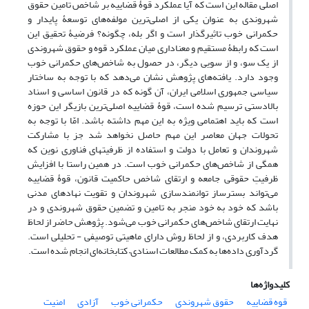
اصلی مقاله این است که آیا عملکرد قوۀ قضاییه بر شاخص تامین حقوق
شهروندی به عنوان یکی از اصلی‌ترین مولفه‌های توسعۀ پایدار و
حکمرانی خوب تاثیرگذار است و اگر بله، چگونه؟ فرضیۀ تحقیق این
است که رابطۀ مستقیم و معناداری میان عملکرد قوه و حقوق شهروندی
از یک سو، و از سویی دیگر، در حصول به ‌شاخص‌های حکمرانی خوب
وجود دارد. یافته‌های پژوهش نشان می‌دهد که با توجه به ساختار
سیاسی جمهوری اسلامی ایران، آن گونه که در قانون اساسی و اسناد
بالادستی ترسیم شده است، قوۀ قضاییه اصلی‌ترین بازیگر این حوزه
است که باید اهتمامی ویژه به این مهم داشته باشد. امّا با توجه به
تحولات جهان معاصر این مهم حاصل نخواهد شد جز با مشارکت
شهروندان و تعامل با دولت و استفاده از ظرفیتهای فناوری نوین که
همگی از ‌شاخص‌های حکمرانی خوب است. در همین راستا با افزایش
ظرفیتِ حقوقی جامعه و ارتقای شاخص حاکمیت قانون، قوۀ قضاییه
می‌تواند بسترساز توانمندسازی شهروندان و تقویت نهادهای مدنی
باشد که خود به خود منجر به تامین و تضمین حقوق شهروندی و در
نهایت ارتقای ‌شاخص‌های حکمرانی خوب ‌می‌شود. پژوهش حاضر از لحاظ
هدف کاربردی، و از لحاظ روش دارای ماهیتی توصیفی - تحلیلی است.
گردآوری داده‌ها به کمک مطالعات اسنادی– کتابخانه‌ای انجام شده است.
کلیدواژه‌ها
قوه قضاییه
حقوق شهروندی
حکمرانی خوب
آزادی
امنیت