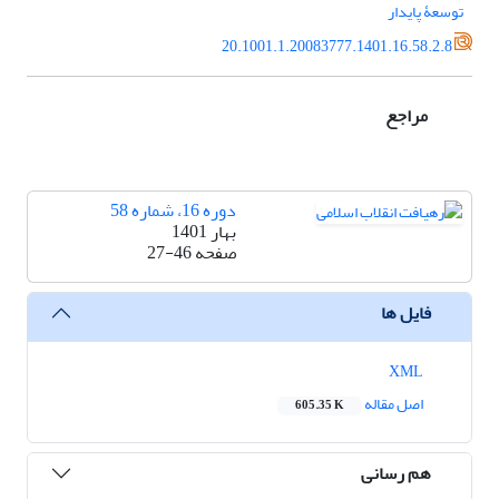
توسعۀ پایدار
20.1001.1.20083777.1401.16.58.2.8
مراجع
دوره 16، شماره 58
بهار 1401
صفحه
27-46
فایل ها
XML
اصل مقاله
605.35 K
هم رسانی