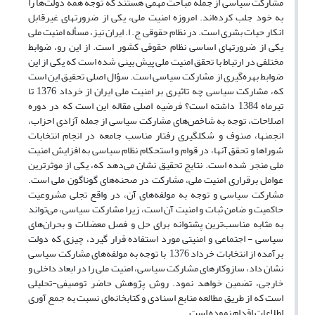
مشارکت سیاسی از جمله مباحث مهمی هستند که توجه همه دولت‌ها را
به خود جلب کرده‌اند. امروزه امنیت ملی، یکی از ضرورت­های غیرقابل
انکار حیات بشری است. در نظام حقوقی ج. ا. ایران نیز، مسأله امنیت ملی
یکی از ضرورت­های اساسی نظام حقوقی کشور است. از این ­رو، ضوابط
مختلفی در ارتباط با تحقق امنیت ملی پیش بینی شده است که یکی از این
ضوابط بهره‌گیری از مشارکت سیاسی است. سؤال اصلی تحقیق این است
که، مشارکت سیاسی چه تاثیری بر امنیت ملی ایران از خرداد 1376 تا
تیرماه 1384 داشته است؟ فرضیه اصلی مقاله این است که در دوره
اصلاحات، توجه به ‌شاخص‌های مشارکت سیاسی از جمله آزادی احزاب،
انجمن­ها، صنوف و شکل­گیری رفتار مناسب جامعه در انجام انتخابات
شوراها و تحقق آنها، در قوام و استحکام نظام سیاسی به افزایش امنیت
ملی منجر شده است. نتایج تحقیق نشان می‌دهد که، یکی از موثرترین
عوامل برقراری امنیت ملی، مشارکت در صحنه‌های گوناگون ملی است.
مشارکت سیاسی و توجه به مولفه‌های آن، در واقع تجلی مشروعیت
حاکمیت و ضامن ثبات و امنیت آن است، زیرا مشارکت سیاسی، می‌تواند
به مثابه مناسب‌ترین پشتوانه برای حل و فصل معضلات و بحران‌های
سیاسی - اجتماعی و امنیتی مورد استفاده قرار گیرد، چیزی که دولت
برآمده از انتخابات خرداد 1376 با توجه به مولفه‌های مشارکت سیاسی
نشان داد، سازوکارهای مشارکت سیاسی، امنیت ملی را در ابعاد داخلی و
خارجی، تضمین خواهد نمود. روش پژوهش حاضر توصیفی-تحلیلی
است که از طریق مطالعه منابع اسنادی و کتابخانه‌ای نسبت به جمع ­آوری
اطلاعات اقدام نموده است.