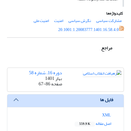
کلیدواژه‌ها
مشارکت سیاسی
نگرش سیاسی
امنیت
امنیت ملی
20.1001.1.20083777.1401.16.58.4.0
مراجع
دوره 16، شماره 58
بهار 1401
صفحه
67-86
فایل ها
XML
اصل مقاله
559.9 K