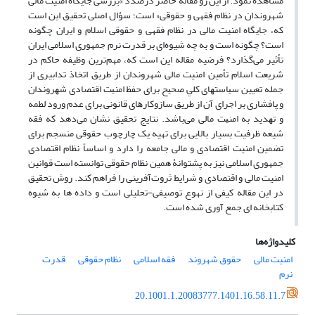
مشاهده نمود. از این رو مقاله حاضر درصدد «بررسی جایگاه امنیت مالی
شهروندان در نظام فقهی و حقوقی» است؛ سؤال اصلی تحقیق این است
که، جایگاه امنیت مالی در نظام فقهی و حقوقی اسلام و ایران چگونه
است؟ چگونه است و به چه شیوه‌ای بر قدرت نرم جمهوری اسلامی ایران
تأثیر می‌گذارد؟ فرضیه مقاله این است که، مهم‌ترین وظیفه ﺣﺎﻛﻢ در
شریعت اسلام تأمین امنیت مالی شهروندان از طریق اتخاذ تدابیری از
جمله تعیین ﺳﻴﺎﺳﺘﻬﺎی ﻛﻠﻲ ﺻﺤﻴﺢ ﺑﺮای ﺣﻔﻆ اﻣﻨﻴﺖ اﻗﺘﺼﺎدی ﺷﻬﺮوﻧﺪان
و ﭘﺎﻓﺸﺎری ﺑﺮ اﺟﺮای آن از ﻃﺮﻳﻖ ﺳﺎزوﻛﺎرﻫﺎی ﻗﺎﻧﻮنی ﺑﺮای ﻋﺪم ورود ﻟﻄﻤﻪ
و ﺗﻬﺪﻳﺪ ﺑﻪ اﻣﻨﻴﺖ ﻣﺎلی می‌باشد. نتایج تحقیق نشان می‌دهد که فقه
شیعه ظرفیت بسیار بالایی برای تهیه یک چارچوب حقوقی منسجم برای
تضمین امنیت اقتصادی و مالی جامعه را دارد و اساساً نظام اقتصادی
جمهوری اسلامی نیز به پشتوانۀ همین نظام حقوقی توانسته است قوانین
امنیت مالی و اقتصادی و شرایط ثروت‌آفرینی را فراهم کند. روش تحقیق
در این مقاله کیفی از نهوع توصیفی-تحلیلی است و داده ها به شیوه
کتابخانه ای جمع آوری شده است.
کلیدواژه‌ها
امنیت مالی
حقوق شهروند
فقه اسلامی
نظام حقوقی
قدرت
نرم
20.1001.1.20083777.1401.16.58.11.7