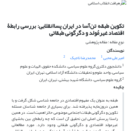
تکوین طبقه تن‌آسا در ایران پساانقلابی: بررسی رابطۀ
اقتصاد غیرمُولد و دگرگونی طبقاتی
نوع مقاله : مقاله پژوهشی
نویسندگان
2
1
امیرعلی محبی
محمدرضا تاجیک
1
دانشجوی دکتری گروه علوم سیاسی، دانشکده حقوق، الهیات و علوم
سیاسی، واحد علوم و تحقیقات،دانشگاه آزاد اسلامی، تهران، ایران
2
گروه علوم سیاسی، دانشگاه شهید بهشتی، تهران، ایران
چکیده
طبقه به عنوان یک مفهوم اقتصادی در جامعه ‌شناسی شکل گرفت و با
همین درون‌مایه پذیرفته شد. برای بسیاری از جامعه ‌شناسان مسئله
تکوین و دگرگونی طبقات اجتماعی موضوعی حائز اهمیت است. در همین
راستا پرسش اصلی این تحقیق آن است که چه رابطه‌ای بین بخش­های
غیرمولد اقتصادی و دگرگونی طبقاتی وجود دارد. مورد مطالعاتی
برگزیده برآمدن و ظهور طبقۀ تن آسا و نوکیسه در ایران پساانقلابی