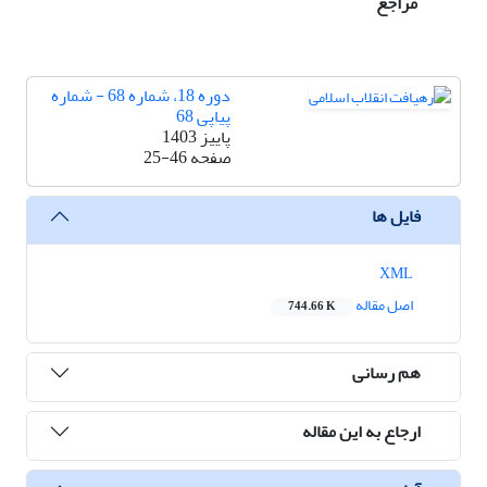
مراجع
دوره 18، شماره 68 - شماره
پیاپی 68
پاییز 1403
صفحه
25-46
فایل ها
XML
اصل مقاله
744.66 K
هم رسانی
ارجاع به این مقاله