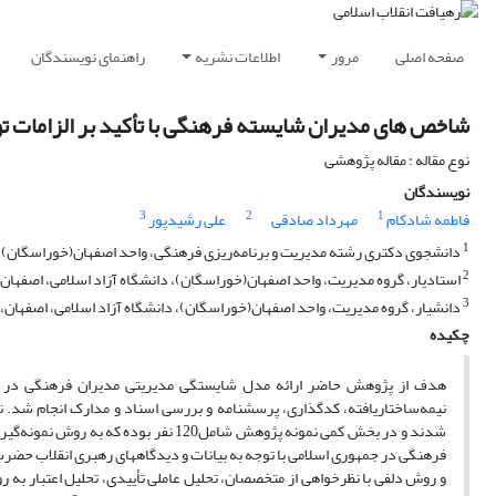
صفحه اصلی
مرور
اطلاعات نشریه
راهنمای نویسندگان
شاخص های مدیران شایسته فرهنگی با تأکید بر الزامات ت
نوع مقاله : مقاله پژوهشی
نویسندگان
3
2
1
فاطمه شادکام
مهرداد صادقی
علی رشیدپور
1
دانشجوی دکتری رشته مدیریت و برنامه‌ریزی فرهنگی، واحد اصفهان(خوراسگان)، دا
2
استادیار، گروه مدیریت، واحد اصفهان(خوراسگان)، دانشگاه آزاد اسلامی، اصفهان، 
3
دانشیار، گروه مدیریت، واحد اصفهان(خوراسگان)، دانشگاه آزاد اسلامی، اصفهان، ا
چکیده
هدف از پژوهش حاضر ارائه مدل شایستگی مدیریتی مدیران فرهنگی در ج.ا.
شدند و در بخش کمی نمونه پژوهش شامل0
فرهنگی در جمهوری اسلامی با توجه به بیانات و دیدگاه­های رهبری انقلاب حضرت 
و روش دلفی با نظرخواهی از متخصصان، تحلیل عاملی تأییدی، تحلیل اعتبار به روش