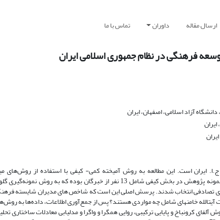
ارسال مقاله
داوران
تماس با ما
وسعه فرهنگی در نظام جمهوری اسلامی ایران
نشگاه آزاد اسلامی، اصفهان، ایران
ایران
یران
 ایران است. این مطالعه به روش آمیخته کمی- کیفی با استفاده از روش‌های می
نیمه‌ساختاریافته، کدگذاری، پرسشنامه و بررسی اسناد و مدارک انجام شد. نمونه پژوهش در بخش کیفی شامل 13 نفر از خبرگان بوده ک
12 نفر بوده که به روش نمونه‌گیری تصادفی انتخاب شدند. پرسش اصلی این است که شاخص های مدیران شایسته ف
آیت­الله خامنه­ای شامل چه مواردی هستند؟ پس از جمع‌آوری اطلاعات، داده‌ها به روش‌ه
 آلفای کرونباخ و پایایی ترکیبی، روایی همگرا و واگرا و مدل­یابی معادلات ساختاری تحل