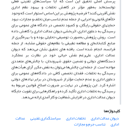
پرسش اصلی تحقیق این است که آیا سیاست‌های تقنینی فعلی
توانسته‌اند به‌طور مؤثر در کاهش تخلفات و بهبود نظم اداری
نقش‌آفرینی کنند؟ فرضیه پژوهش بر این اساس استوار است که وجود
خلأهای قانونی و اجرایی، از جمله عدم تناسب میان تخلف و مجازات، نبود
حمایتهای حقوقی رایگان، و کمبود تخصص در دادگاه‌ های عمومی برای
رسیدگی به دعاوی اداری، اثربخشی دیوان عدالت اداری را کاهش داده
است. روش پژوهش به‌صورت توصیفی-تحلیلی بوده و با بهره‌گیری از
منابع کتابخانه‌ای و مطالعه تطبیقی با نظام‌های حقوقی مشابه، از جمله
فرانسه، انجام شده است. یافته‌ های تحقیق نشان می‌دهد که دیوان
عدالت اداری، علی‌رغم نقش حیاتی خود در نظارت بر عملکرد
دستگاه‌های دولتی و تضمین حقوق شهروندان، با چالش‌های متعددی
مواجه است. از جمله این چالش‌ها می‌توان به نقض مکرر آرای هیأت‌های
رسیدگی به تخلفات، فقدان تخصص کافی در دادگاه‌های عمومی برای
دعاوی اداری، و عدم حمایت مؤثر از شهروندان در برابر نهادهای دولتی
اشاره کرد. این پژوهش در نهایت بر ضرورت اصلاح قوانین مربوط به
رسیدگی به تخلفات اداری تأکید کرده و راهکارهایی برای تقویت جایگاه
دیوان عدالت اداری در افزایش شفافیت و کارآمدی ارائه می‌دهد.
کلیدواژه‌ها
دیوان عدالت اداری
تخلفات اداری
سیاستگذاری تقنینی
عدالت
اداری
تناسب جرم و مجازات