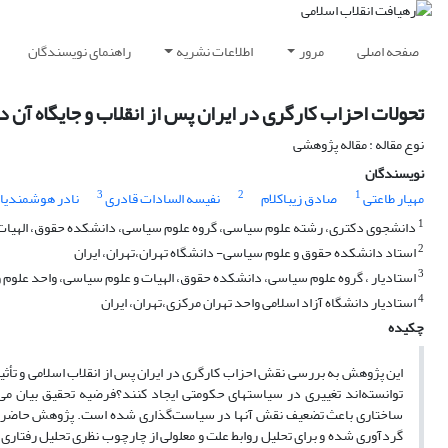
صفحه اصلی
مرور
اطلاعات نشریه
راهنمای نویسندگان
تحولات احزاب کارگری در ایران پس از انقلاب و جایگاه آن
نوع مقاله : مقاله پژوهشی
نویسندگان
3
2
1
مهیار طاعتی
صادق زیباکلام
نفیسه السادات قادری
نادر هوشمندیا
1
دانشجوی دکتری، رشته علوم سیاسی، گروه علوم سیاسی، دانشکده حقوق، الهیات و ع
2
استاد دانشکده حقوق و علوم سیاسی- دانشگاه تهران،تهران، ایران
3
استادیار ، گروه علوم سیاسی، دانشکده حقوق، الهیات و علوم سیاسی، واحد علوم و ت
4
استادیار دانشگاه آزاد اسلامی واحد تهران مرکزی،تهران، ایران
چکیده
این پژوهش به بررسی نقش احزاب کارگری در ایران پس از انقلاب اسلامی و تأث
توانسته‌اند تغییری در سیاست­های حکومتی ایجاد کنند؟فرضیه تحقیق بیان می‌دار
ساختاری باعث تضعیف نقش آنها در سیاست‌گذاری شده است. پژوهش حاضر با رو
گردآوری شده و برای تحلیل روابط علت و معلولی از چارچوب نظری تحلیل رفتاری 