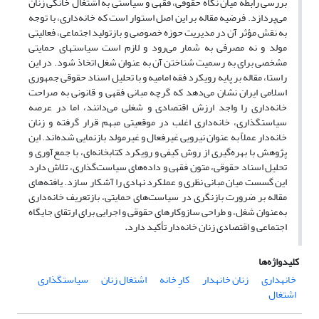
بررسی رابطه میان نگاه حقوقی، فقهی و سیاستی به اشتغال خانگی زنان
می‌پردازد. فرضیه مقاله بر این اصل استوار است که خانه‌داری، با توجه
به نقش مؤثر آن در مدیریت حوزه خصوصی و بازتولید اجتماعی، فعالیتی
مولد و نه مصرفی به شمار می‌رود و لازم است سیاست­های حمایتی
مشخصی برای به رسمیت شناختن آن به ‌عنوان شغل اتخاذ شود. در این
راستا، مقاله بر پایه رویکرد فقه امامیه و با تحلیل اسناد حقوقی جمهوری
اسلامی ایران نشان می‌دهد که گرچه مبانی فقهی و قانونی به صراحت
خانه‌داری را واجد ارزش اقتصادی و شغلی می‌دانند، اما در عرصه
سیاستگذاری، خانه‌داری اغلب در موقعیتی مبهم قرار گرفته و زنان
خانه‌دار عملاً به‌ عنوان نیرویی غیرفعال و غیرمولد بازنمایی شده‌اند. این
پژوهش با بهره‌گیری از روش کیفی و رویکرد کتابخانه‌ای، با جمع‌آوری و
تحلیل اسناد حقوقی، متون فقهی و داده‌های سیاست‌گذاری، تلاش دارد
این گسست میان مبانی نظری و عملکرد نهادی را آشکار سازد. یافته‌های
مقاله بر ضرورت بازنگری در سیاست‌های حمایتی، بازتعریف خانه‌داری
به‌عنوان شغل، و طراحی سازوکارهای حقوقی و اجرایی برای ارتقای جایگاه
اجتماعی و اقتصادی زنان خانه‌دار تأکید دارد
.
کلیدواژه‌ها
خانه‏داری
زنان خانه‏دار
کارِ خانه‏
اشتغال زنان
سیاستگذاری
اشتغال