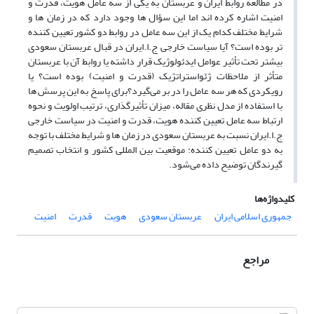
در مطالعه روابط ایران و عربستان به یکی از سه عامل هویت، قدرت و
امنیت اشاره کرده اند اما این سؤال ها وجود دارد که در زمان ها و
شرایط مختلف کدام یک از این سه عامل در روابط دو کشور تعیین کننده
تر بوده است؟ آیا سیاست خارجی ج.ا.ایران در قبال عربستان سعودی
بیشتر تحت تأثیر عوامل ایدئولوژیک قرار داشته یا روابط آن با عربستان
متأثر از ملاحظات ژئواستراتژیک (قدرت و امنیت) بوده است؟ یا
رویکردی که هر سه عامل را در بر می‌گیرد؟برای پاسخ به این پرسش ها
با استفاده از مدل نظری مقاله، میزان تأثیرگذاری، ترتیب اولویت و نحوه
ارتباط سه عامل تعیین کننده هویت، قدرت و امنیت در سیاست خارجی
ج.ا.ایران نسبت به عربستان سعودی در زمان ها و شرایط مختلف با توجه
به دو عامل تعیین کننده: موقعیت بین المللی کشور و انتخاب تصمیم
گیرندگان توضیح داده می‌شود.
کلیدواژه‌ها
جمهوری اسلامی ایران
عربستان سعودی
هویت
قدرت
امنیت
مراجع