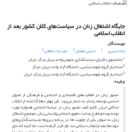
جایگاه اشتغال زنان در سیاست‌های کلان کشور بعد از
انقلاب اسلامی
نویسندگان
3
2
1
لیلا استیری
حسین تفضلی
علیرضا سلطانی
1
دانشجوی دکترای سیاستگذاری عمومی واحد تهران مرکز، ایران
2
استادیار گروه علوم سیاسی، دانشگاه آزاد واحد تهران، مرکز
3
استادیار گروه علوم سیاسی، دانشگاه آزاد واحد تهران مرکز، ایران
چکیده
حضور زنان در فعالیت‌های اقتصادی و اجتماعی و فرهنگی از اصول
اساسی توسعه پایدار به شمار می‌رود. طی ﭼﻬﺎر دﻫﺔ ﮔﺬﺷﺘﻪ از اﻧﻘﻼب
اﺳﻼﻣﻲ اﻳﺮان، ﻛﻢ و ﻛﻴﻒ ﺣﻀﻮر زﻧﺎن در ﻋﺮﺻﺔ اﺟﺘﻤﺎﻋﻲ ﻫﻤـﻮاره مورد
توجه ﺑﻮده وباطرح مباحث حقوق اجتماعی وانسانی زنان، موضوع اشتغال
زنان به عنوان یکی از اولویت ها در برنامه ریزی‌ها وسیاستگذاری‌های
دولت‌ها بعد ازانقلاب اسلامی مد نظر قرار گرفته است. اما آنچه که جای
بررسی دارد چالش‌هایی است که بر اساس رویکردهای متفاوت دولت‌ها