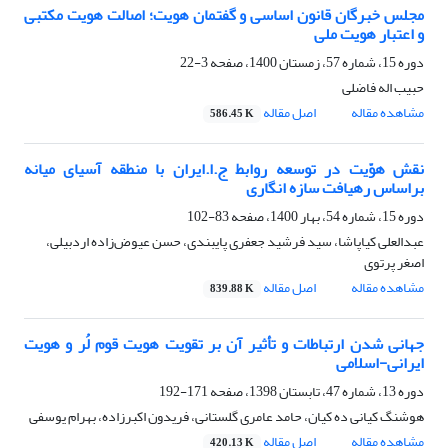
مجلس خبرگان قانون اساسی و گفتمان هویت؛ اصالت هویت مکتبی
و اعتبار هویت ملی
دوره 15، شماره 57، زمستان 1400، صفحه
3-22
حبیب اله فاضلی
مشاهده مقاله
اصل مقاله
586.45 K
نقش هوّیت در توسعه روابط ج.ا.ایران با منطقه آسیای میانه
براساس رهیافت سازه انگاری
دوره 15، شماره 54، بهار 1400، صفحه
83-102
عبدالعلی کیاپاشا، سید فرشید جعفری پایبندی، حسن عیوض‌زاده اردبیلی،
اصغر پرتوی
مشاهده مقاله
اصل مقاله
839.88 K
جهانی شدن ارتباطات و تأثیر آن بر تقویت هویت قوم لُر و هویت
ایرانی-اسلامی
دوره 13، شماره 47، تابستان 1398، صفحه
171-192
هوشنگ کیانی ده کیان، حامد عامری گلستانی، فریدون اکبرزاده، بهرام یوسفی
مشاهده مقاله
اصل مقاله
420.13 K