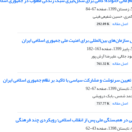
ام مالی خانواده؛ گامی برای شکل‌گیری سبک زندگی مطلوب در جمهوری اسلام
67-84
کمری، حسین شفیعی فینی
اصل مقاله
292.09 K
سازمان‌های بین‌المللی برای امنیت ملی جمهوری اسلامی ایران
163-182
ود جلالی، علیرضا آرش پور
اصل مقاله
761.32 K
تعیین سرنوشت و مشارکت سیاسی با تاکید بر نظام جمهوری اسلامی ایران
67-92
احمد شمس، بابک درویشی
اصل مقاله
757.77 K
در همبستگی ملی پس از انقلاب اسلامی؛ رویکردی چند فرهنگی
43-62