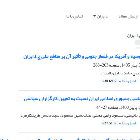
ارسال مقاله
داوران
تماس با ما
.ا.ایران
ه و آمریکا در قفقاز جنوبی و تأثیر آن بر منافع ملی ج.ا.ایران
263-288
یری حامد، جلیل نائبیان
اصل مقاله
530.69 K
اسی جمهوری اسلامی ایران نسبت به تعیین کارگزاران سیاسی
27-44
 خانیمنی، مسعود راعی دهقی، غلامحسین مسعود، سیدمحسن ظریفکارفرد
اصل مقاله
627.51 K