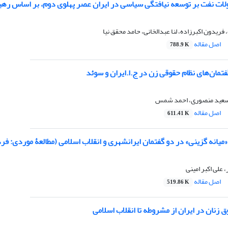
ولات نفت بر توسعه نیافتگی سیاسی در ایران عصر پهلوی دوم، بر اساس رهی
ریدون اکبرزاده، لنا عبدالخانی، حامد محقق نیا
اصل مقاله
788.9 K
فتمان‌های نظام حقوقی زن در ج.ا.ایران و سوئد
سعید منصوری، احمد شمس
اصل مقاله
611.41 K
یانه گزینی» در دو گفتمان ایرانشهری و انقلاب اسلامی (مطالعۀ موردی: 
علی اکبر امینی
اصل مقاله
519.86 K
 زنان در ایران از مشروطه تا انقلاب اسلامی