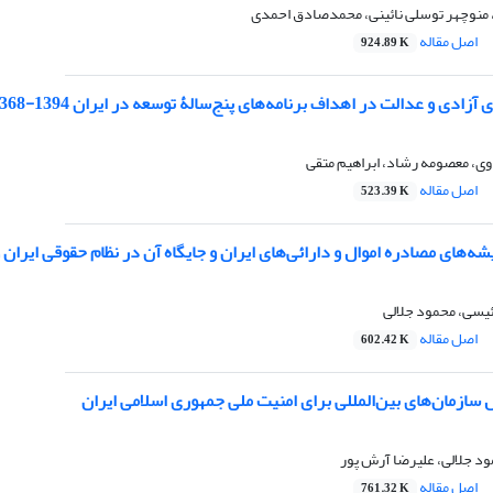
 منوچهر توسلی نائینی، محمدصادق احمدی
اصل مقاله
924.89 K
زادی و عدالت در اهداف برنامه‌های پنج‌سالۀ توسعه در ایران 1394-1368
، معصومه رشاد، ابراهیم متقی
اصل مقاله
523.39 K
ه‌های مصادره اموال و دارائی‌های ایران و جایگاه آن در نظام حقوقی ایران 
رئیسی، محمود جلالی
اصل مقاله
602.42 K
سازمان‌های بین‌المللی برای امنیت ملی جمهوری اسلامی ایران
ود جلالی، علیرضا آرش پور
اصل مقاله
761.32 K