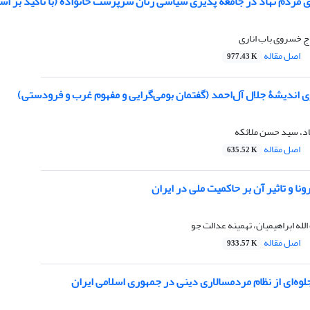
 مردم نهاد در جامعه پذیری سیاسی زنان سرپرست خانواده (با تاکید بر اس
ج خسروی باب اناری
اصل مقاله
977.43 K
ی اندیشۀ جلال آل‌احمد (گفتمان بومی‌گرایی و مفهوم غرب و فرودستی)
اد، سید حسن ملائکه
اصل مقاله
635.52 K
نا و تاثیر آن بر حاکمیت ملی در ایران
لله ابراهیمیان، تهمینه عدالت جو
اصل مقاله
933.57 K
وه‌ای از نظام مردمسالاری دینی در جمهوری اسلامی ایران