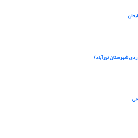
یجان
وردی شهرستان نورآباد)
می