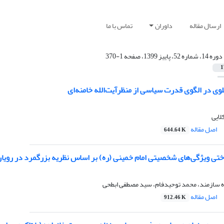
ارسال مقاله
داوران
تماس با ما
دوره 14، شماره 52، پاییز 1399، صفحه 1-370
1
وی در الگوی قدرت سیاسی از منظرآیت‌الله خامنه‌ای
لایی
اصل مقاله
644.64 K
ختی ویژگی‌های شخصیتی امام خمینی (ره) بر اساس نظریه بزرگمرد در رویا
ه سازمند، محمد توحیدفام، سید مصطفی ابطحی
اصل مقاله
912.46 K