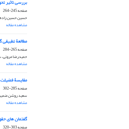
بررسی تاثیر تح
صفحه
245-264
حسین حسین زاده، ف
مشاهده مقاله
مطالعۀ تطبیقی گ
صفحه
265-284
حمیدرضا مروتی، 
مشاهده مقاله
مقایسۀ فضیلت «م
صفحه
285-302
سعید روشن ضمیر، 
مشاهده مقاله
گفتمان های حقوق
صفحه
303-320