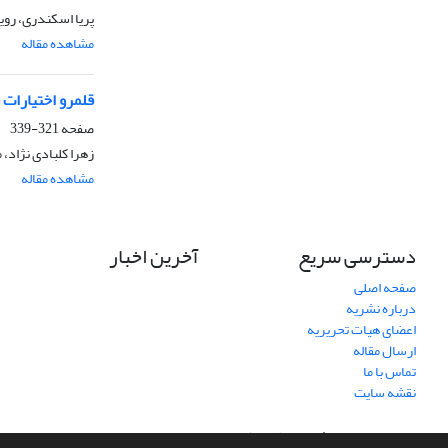
پریا اسکندری، روی
مشاهده مقاله
قلمرو اختیارات 
صفحه
321-339
زهرا کلبادی نژاد
مشاهده مقاله
دسترسی سریع
آخرین اخبار
صفحه اصلی
درباره نشریه
اعضای هیات تحریریه
ارسال مقاله
تماس با ما
نقشه سایت
سامانه مدیریت نشریات علمی.
طراحی و پیاده سازی از
سیناوب