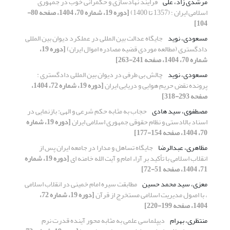
مرشدی زاد، علی
فرایند نهادسازی و حکمرانی خوب در جمهوری
اسلامی ایران ؛ (1357 تا 1400)
[دوره 19، شماره 70، 1404، صفحه 80-
104]
مسعودی، نوید
جایگاه عدالت بین المللی در عملکرد دیوان بین المللی
دادگستری (مطالعه موردی قضیه مصادره اموال ایران)
[دوره 19،
شماره 70، 1404، صفحه 241-263]
مسعودی، نوید
چالش بی طرفی در دیوان بین المللی دادگستری :
پرونده نقض حریم هوایی و دریایی ایران
[دوره 19، شماره 72، 1404،
صفحه 293-318]
مصطفوی، سید هادی
حجاب به ‌مثابه حکم شرعی و الهی: بازنمایی در
اسناد بالادستی و نظام حقوقی جمهوری اسلامی ایران
[دوره 19، شماره
70، 1404، صفحه 154-177]
مظاهری، عبدالرضا
جایگاه تساهل و مدارا در جامعه ایران پس از
انقلاب اسلامی با تأکید بر آراء امام و آیت ­الله خامنه­ ای
[دوره 19، شماره
71، 1404، صفحه 51-72]
معزی، سید محمد حسین
مطابقت سیره امام خمینی در انقلاب اسلامی
، با اصول مدیریت اسلامی مستخرج از قرآن
[دوره 19، شماره 72،
1404، صفحه 199-220]
منتظری، بهرام
دیپلماسی علمی به‌ مثابه محور آینده قدرت نرم