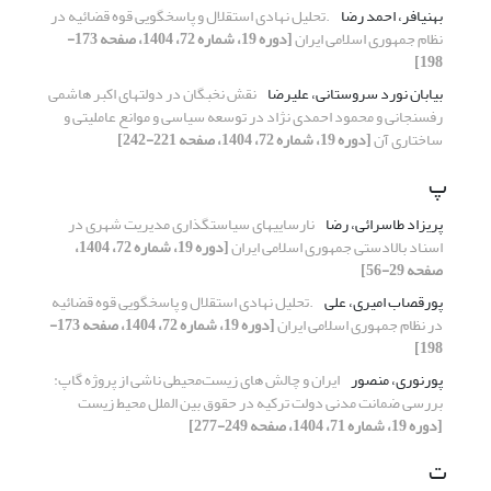
بهنیافر، احمد رضا
.تحلیل نهادی استقلال و پاسخگویی قوه قضائیه در
نظام جمهوری اسلامی ایران
[دوره 19، شماره 72، 1404، صفحه 173-
198]
بیابان نورد سروستانی، علیرضا
نقش نخبگان در دولت­های اکبر هاشمی
رفسنجانی و محمود احمدی نژاد در توسعه سیاسی و موانع عاملیتی و
ساختاری آن
[دوره 19، شماره 72، 1404، صفحه 221-242]
پ
پریزاد طاسرائی، رضا
نارسایی­های سیاستگذاری مدیریت شهری در
اسناد بالادستی جمهوری اسلامی ایران
[دوره 19، شماره 72، 1404،
صفحه 29-56]
پورقصاب امیری، علی
.تحلیل نهادی استقلال و پاسخگویی قوه قضائیه
در نظام جمهوری اسلامی ایران
[دوره 19، شماره 72، 1404، صفحه 173-
198]
پورنوری، منصور
ایران و چالش های زیست‌محیطی ناشی از پروژه گاپ:
بررسی ضمانت مدنی دولت ترکیه در حقوق بین الملل محیط زیست
[دوره 19، شماره 71، 1404، صفحه 249-277]
ت