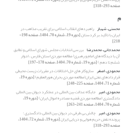
صفحه 293-318]
م
محسنی، شهباز
راهبردهای انقلاب اسلامی برای تقریب مذاهب در
ایران با تاکید بر کردستان
[دوره 19، شماره 70، 1404، صفحه 198-
218]
محمدجانی، محمدرضا
بررسی انتخابات مجلس شورای اسلامی و تطابق
آن با دیدگاه های امام و رهبری( مطالعه موردی استان فارس ، ادوار
ششم تا دهم )
[دوره 19، شماره 70، 1404، صفحه 178-197]
محمودی، اصغر
سازوکار های حل اختلافات در مقررات زیست محیطی
قراردادهای نفتی ایران(مطالعه موردی بحران هورالعظیم)
[دوره 19،
شماره 71، 1404، صفحه 225-248]
محمودی، امیر
جایگاه عدالت بین المللی در عملکرد دیوان بین المللی
دادگستری (مطالعه موردی قضیه مصادره اموال ایران)
[دوره 19،
شماره 70، 1404، صفحه 241-263]
محمودی، امیر
چالش بی طرفی در دیوان بین المللی دادگستری :
پرونده نقض حریم هوایی و دریایی ایران
[دوره 19، شماره 72، 1404،
صفحه 293-318]