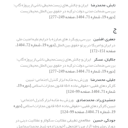
تابش، محمدرضا
ایران و چالش های زیست‌محیطی ناشی از پروژه گاپ:
بررسی ضمانت مدنی دولت ترکیه در حقوق بین الملل محیط زیست
[دوره 19، شماره 71، 1404، صفحه 249-277]
ج
جعفری، افشین
بررسی رویکرد های مبارزه با جرایم علیه امنیت ملی
در ایران و امریکا در پرتو حقوق بین­ الملل
[دوره 19، شماره 72، 1404،
صفحه 151-172]
جلالیان، عسکر
ایران و چالش های زیست‌محیطی ناشی از پروژه گاپ:
بررسی ضمانت مدنی دولت ترکیه در حقوق بین الملل محیط زیست
[دوره 19، شماره 71، 1404، صفحه 249-277]
جلیلی، محمدرضا
ورزش به مثابه ابزار کنترل اجتماعی: تبیین
کارکردهای فقهی-حقوقی ماده ۱۵۸ قانون مجازات اسلامی
[دوره 19،
شماره 71، 1404، صفحه 99-124]
جمشیدی راد، محمدصادق
ورزش به مثابه ابزار کنترل اجتماعی:
تبیین کارکردهای فقهی-حقوقی ماده ۱۵۸ قانون مجازات اسلامی
[دوره
19، شماره 71، 1404، صفحه 99-124]
جودکی، حسین
مطالعه‌ی تطبیقی عقلانیت سکولار و عقلانیت دینی در
دوران مشروطه (آراء میرزا فتحعلی آخوندزاده و شیخ محمداسماعیل