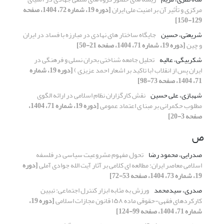
مرکزی و تأثیر آن بر امنیت ملی ایران
[دوره 19، شماره 72، 1404، صفحه
129-150]
شریعتی، حسین
جایگاه ساختار های نهادی در مبارزه با فساد در ایران
و چین
[دوره 19، شماره 71، 1404، صفحه 21-50]
شکربیگی، عالیه
تحلیل جامعه‌ شناختی بحران نسلی و فرهنگی در
ایران پس از انقلاب (با تاکید بر اشعار احمد عزیزی )
[دوره 19، شماره
71، 1404، صفحه 73-98]
شهبازی، علی حسین
نقش کارگزاران نظام اسلامی در ارائه الگوی
مطلوب حکمرانی بر مبنا ی اعتماد عمومی
[دوره 19، شماره 71، 1404،
صفحه 3-20]
ص
صدرایی، محمود رضا
تحول مفهوم مشروعیت سیاسی در فلسفه
اسلامی معاصر ایران: مطالعه‌ ای کلامی بر آثار آیت الله جوادی آملی
[دوره
19، شماره 73، 1404، صفحه 53-72]
صدری، سیدمحمد
ورزش به مثابه ابزار کنترل اجتماعی: تبیین
کارکردهای فقهی-حقوقی ماده ۱۵۸ قانون مجازات اسلامی
[دوره 19،
شماره 71، 1404، صفحه 99-124]