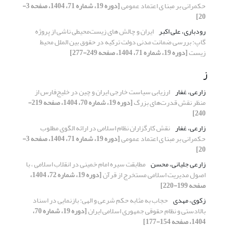
حکمرانی بر مبنا ی اعتماد عمومی
[دوره 19، شماره 71، 1404، صفحه 3-
20]
رودباری، علی اکبر
ایران و چالش های زیست‌محیطی ناشی از پروژه
گاپ: بررسی ضمانت مدنی دولت ترکیه در حقوق بین الملل محیط
زیست
[دوره 19، شماره 71، 1404، صفحه 249-277]
ز
زارعی، غفار
ارزیابی سیاست خارجی ایران و چین در خلیج‌فارس از
منظر نقش قدرت‌های بزرگ
[دوره 19، شماره 70، 1404، صفحه 219-
240]
زارعی، غفار
نقش کارگزاران نظام اسلامی در ارائه الگوی مطلوب
حکمرانی بر مبنا ی اعتماد عمومی
[دوره 19، شماره 71، 1404، صفحه 3-
20]
زارعی جلیانی، محسن
مطابقت سیره امام خمینی در انقلاب اسلامی ، با
اصول مدیریت اسلامی مستخرج از قرآن
[دوره 19، شماره 72، 1404،
صفحه 199-220]
زکوی، مهدی
حجاب به ‌مثابه حکم شرعی و الهی: بازنمایی در اسناد
بالادستی و نظام حقوقی جمهوری اسلامی ایران
[دوره 19، شماره 70،
1404، صفحه 154-177]