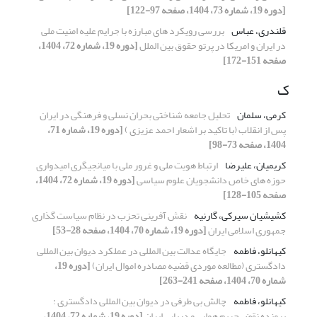
[دوره 19، شماره 73، 1404، صفحه 97-122]
قلندری، عباس
بررسی رویکرد های مبارزه با جرایم علیه امنیت ملی
در ایران و امریکا در پرتو حقوق بین­ الملل
[دوره 19، شماره 72، 1404،
صفحه 151-172]
ک
کرمی، سلمان
تحلیل جامعه‌ شناختی بحران نسلی و فرهنگی در ایران
پس از انقلاب (با تاکید بر اشعار احمد عزیزی )
[دوره 19، شماره 71،
1404، صفحه 73-98]
کریمیان، علیرضا
ارتباط هویت ملی و غرور ملی با میانجی­گری امیدواری
حوزه های خاص دانشجویان علوم سیاسی
[دوره 19، شماره 72، 1404،
صفحه 105-128]
کشیشیان سیرکی، گارنیه
نقش آفرینی تحزب در نظام سیاست گذاری
جمهوری اسلامی ایران
[دوره 19، شماره 70، 1404، صفحه 28-53]
کیهانلو، فاطمه
جایگاه عدالت بین المللی در عملکرد دیوان بین المللی
دادگستری (مطالعه موردی قضیه مصادره اموال ایران)
[دوره 19،
شماره 70، 1404، صفحه 241-263]
کیهانلو، فاطمه
چالش بی طرفی در دیوان بین المللی دادگستری :
پرونده نقض حریم هوایی و دریایی ایران
[دوره 19، شماره 72، 1404،