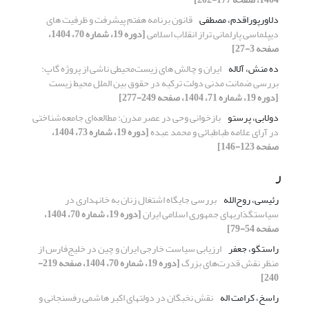
دلاورپوراقدم، مصطفی
قانون برنامه هفتم پیشرفت و ظرفیت های
دیپلماسی پارلمانی تراز انقلاب اسلامی
[دوره 19، شماره 70، 1404،
صفحه 3-27]
ده منش، آلاله
ایران و چالش های زیست‌محیطی ناشی از پروژه گاپ:
بررسی ضمانت مدنی دولت ترکیه در حقوق بین الملل محیط زیست
[دوره 19، شماره 71، 1404، صفحه 249-277]
دولابی، پرستو
بازخوانی وحی در عصر مدرن: مطالعه‌ای جامعه‌شناختی
در آرای علامه طباطبائی و محمد عبده
[دوره 19، شماره 73، 1404،
صفحه 123-146]
ر
رئیسی، روح‌الله
بررسی جایگاه اشتغال زنان به خانه‏داری در
سیاستگذاری‏های جمهوری اسلامی ایران
[دوره 19، شماره 70، 1404،
صفحه 54-79]
راستگو، جعفر
ارزیابی سیاست خارجی ایران و چین در خلیج‌فارس از
منظر نقش قدرت‌های بزرگ
[دوره 19، شماره 70، 1404، صفحه 219-
240]
راسخ، کرامت اله
نقش نخبگان در دولت­های اکبر هاشمی رفسنجانی و