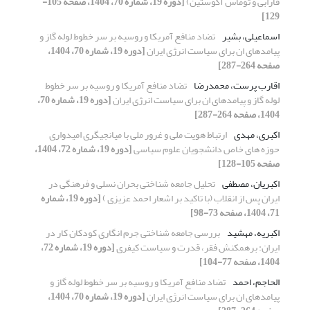
فارابی و توماس آگوستین)
[دوره 19، شماره 70، 1404، صفحه 105-
129]
اسماعیلی، بشیر
تضاد منافع آمریکا و روسیه بر سر خطوط لوله گاز و
پیامدهای ان برای سیاست انرژی ایران
[دوره 19، شماره 70، 1404،
صفحه 264-287]
اقارب پرست، محمدرضا
تضاد منافع آمریکا و روسیه بر سر خطوط
لوله گاز و پیامدهای ان برای سیاست انرژی ایران
[دوره 19، شماره 70،
1404، صفحه 264-287]
اکبری، مهدی
ارتباط هویت ملی و غرور ملی با میانجی­گری امیدواری
حوزه های خاص دانشجویان علوم سیاسی
[دوره 19، شماره 72، 1404،
صفحه 105-128]
اکبریان، مصطفی
تحلیل جامعه‌ شناختی بحران نسلی و فرهنگی در
ایران پس از انقلاب (با تاکید بر اشعار احمد عزیزی )
[دوره 19، شماره
71، 1404، صفحه 73-98]
اکبریه، مهشید
بررسی جامعه‌ شناختی جرم‌ انگاری کودکان کار در
ایران: برهمکنش فقر، قدرت و سیاست کیفری
[دوره 19، شماره 72،
1404، صفحه 77-104]
الحاجم، احمد
تضاد منافع آمریکا و روسیه بر سر خطوط لوله گاز و
پیامدهای ان برای سیاست انرژی ایران
[دوره 19، شماره 70، 1404،