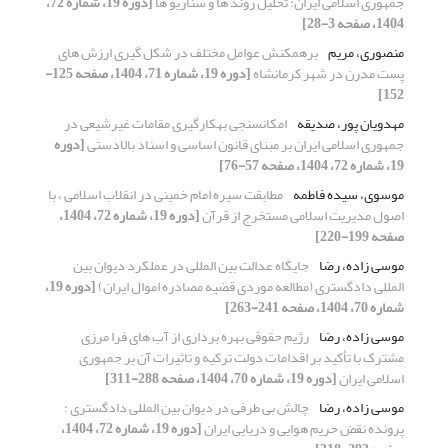
جمهوری اسلامی ایران: تحلیل روند ها و سناریو ها
[دوره 19، شماره 72،
1404، صفحه 3-28]
منصوری، مریم
برهمکنش عوامل مختلف در شکل گیری ارزش های
پست مدرن در شهر کرمانشاه
[دوره 19، شماره 71، 1404، صفحه 125-
152]
مهدویان پور، صدیقه
امکان­سنجی به­کارگیری مقامات غیرشیعی در
جمهوری اسلامی ایران بر مبنای قانون اساسی و اسناد بالادستی
[دوره
19، شماره 72، 1404، صفحه 57-76]
موسوی، سیده فاطمه
مطابقت سیره امام خمینی در انقلاب اسلامی ، با
اصول مدیریت اسلامی مستخرج از قرآن
[دوره 19، شماره 72، 1404،
صفحه 199-220]
موسی زاده، رضا
جایگاه عدالت بین المللی در عملکرد دیوان بین
المللی دادگستری (مطالعه موردی قضیه مصادره اموال ایران)
[دوره 19،
شماره 70، 1404، صفحه 241-263]
موسی زاده، رضا
رژیم حقوقی بهره برداری از آب های فرا مرزی
مشترک با تأکید بر اقدامات دولت ترکیه و تاثیرات آن بر جمهوری
اسلامی ایران
[دوره 19، شماره 70، 1404، صفحه 288-311]
موسی زاده، رضا
چالش بی طرفی در دیوان بین المللی دادگستری :
پرونده نقض حریم هوایی و دریایی ایران
[دوره 19، شماره 72، 1404،