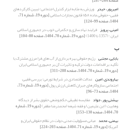
صفحه 264-287]
امیرپور، حیدر
ورزش به مثابه ابزار کنترل اجتماعی: تبیین کارکردهای
فقهی-حقوقی ماده ۱۵۸ قانون مجازات اسلامی
[دوره 19، شماره 71،
1404، صفحه 99-124]
امینی، پرویز
فرایند نهادسازی و حکمرانی خوب در جمهوری اسلامی
ایران ؛ (1357 تا 1400)
[دوره 19، شماره 70، 1404، صفحه 80-104]
ب
بابایی، مجتبی
رژیم حقوقی بهره برداری از آب های فرا مرزی مشترک با
تأکید بر اقدامات دولت ترکیه و تاثیرات آن بر جمهوری اسلامی ایران
[دوره 19، شماره 70، 1404، صفحه 288-311]
بهاروندی، امین
عدالت اقتصادی در شرایط تورمی: بررسی فقهی–
اجتماعی سازوکارهای جبران کاهش ارزش پول
[دوره 19، شماره 73،
1404، صفحه 73-96]
بهشتی پور، جواد
مقایسه تطبیقی حکم وضعی حقوق بشر از دیدگاه
وهابیت ( ابن عثیمین) و فقه شیعه (محمدرضا مظفر)
[دوره 19، شماره
70، 1404، صفحه 130-153]
بهمنی، محمد
مبانی مسؤولیت مدنی دولت در نظام حقوقی ایران و
آمریکا
[دوره 19، شماره 71، 1404، صفحه 203-224]