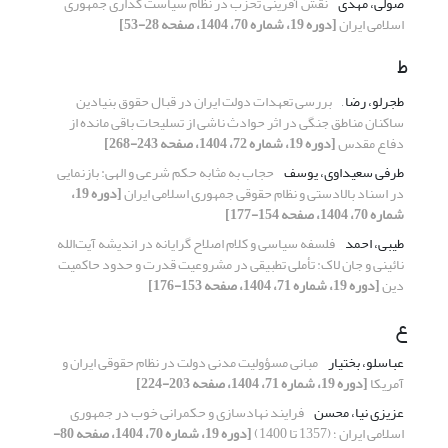
صولی، مهدی
نقش آفرینی تحزب در نظام سیاست گذاری جمهوری
اسلامی ایران
[دوره 19، شماره 70، 1404، صفحه 28-53]
ط
طجرلو، رضا ,
بررسی تعهدات دولت ایران در قبال حقوق بنیادین
ساکنان مناطق جنگی در اثر حوادث ناشی از تسلیحات باقی‌ مانده از
دفاع مقدس
[دوره 19، شماره 72، 1404، صفحه 243-268]
طرفی سعیداوی، یوسف
حجاب به ‌مثابه حکم شرعی و الهی: بازنمایی
در اسناد بالادستی و نظام حقوقی جمهوری اسلامی ایران
[دوره 19،
شماره 70، 1404، صفحه 154-177]
طیبی، احمد
فلسفه سیاسی و کلام اصلاح‌ گرایانه در اندیشه آیت‌الله
نائینی و جان لاک: تأملی تطبیقی در مشروعیت قدرت و حدود حاکمیت
دین
[دوره 19، شماره 71، 1404، صفحه 153-176]
ع
عباسلو، بختیار
مبانی مسؤولیت مدنی دولت در نظام حقوقی ایران و
آمریکا
[دوره 19، شماره 71، 1404، صفحه 203-224]
عزیزی نیا، محسن
فرایند نهادسازی و حکمرانی خوب در جمهوری
اسلامی ایران ؛ (1357 تا 1400)
[دوره 19، شماره 70، 1404، صفحه 80-