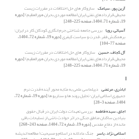
آرین پور، سیامک
سازوکار های حل اختلافات در مقررات زیست
محیطی قراردادهای نفتی ایران(مطالعه موردی بحران هورالعظیم)
[دوره
19، شماره 71، 1404، صفحه 225-248]
آسیائی، رویا
بررسی جامعه‌ شناختی جرم‌ انگاری کودکان کار در ایران:
برهمکنش فقر، قدرت و سیاست کیفری
[دوره 19، شماره 72، 1404،
صفحه 77-104]
آل کجاف، حسین
سازوکار های حل اختلافات در مقررات زیست
محیطی قراردادهای نفتی ایران(مطالعه موردی بحران هورالعظیم)
[دوره
19، شماره 71، 1404، صفحه 225-248]
ا
اباذری، مرتضی
دیپلماسی علمی به‌ مثابه محور آینده قدرت نرم
جمهوری اسلامی ایران: تحلیل روند ها و سناریو ها
[دوره 19، شماره 72،
1404، صفحه 3-28]
اجاق، سیده فاطمه
بررسی تعهدات دولت ایران در قبال حقوق
بنیادین ساکنان مناطق جنگی در اثر حوادث ناشی از تسلیحات باقی‌
مانده از دفاع مقدس
[دوره 19، شماره 72، 1404، صفحه 243-268]
اسلامی نژاد، یاسر
جنگ عادلانه در اسلام و مسیحیت( مطالعه اندیشه