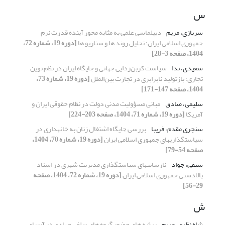
س
سربازی، مریم
دیپلماسی علمی به‌ مثابه محور آینده قدرت نرم
جمهوری اسلامی ایران: تحلیل روند ها و سناریو ها
[دوره 19، شماره 72،
1404، صفحه 3-28]
سعیدی، ندا
سیاست کربن‌زدایی جهانی و جایگاه ایران در نظم نوین
تجاری؛ بازتولید نابرابری در تجارت بین‌الملل
[دوره 19، شماره 73،
1404، صفحه 147-171]
سلیمی، صادق
مبانی مسؤولیت مدنی دولت در نظام حقوقی ایران و
آمریکا
[دوره 19، شماره 71، 1404، صفحه 203-224]
سنجری مقدم، فریبا
بررسی جایگاه اشتغال زنان به خانه‏داری در
سیاستگذاری‏های جمهوری اسلامی ایران
[دوره 19، شماره 70، 1404،
صفحه 54-79]
سیفی، جواد
نارسایی­های سیاستگذاری مدیریت شهری در اسناد
بالادستی جمهوری اسلامی ایران
[دوره 19، شماره 72، 1404، صفحه
29-56]
ش
شاه نظری، مریم
ریشه­ های حضور گروه های سلفی جهادی در آسیای