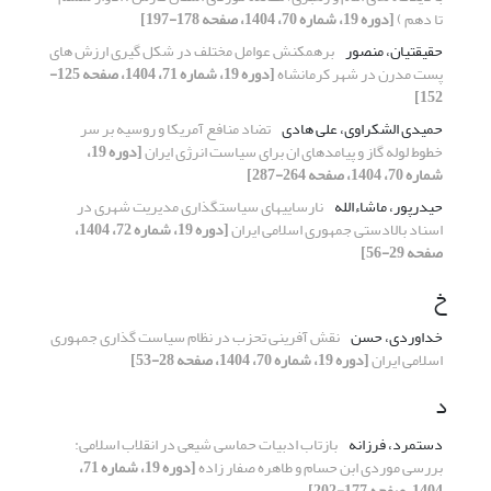
تا دهم )
[دوره 19، شماره 70، 1404، صفحه 178-197]
حقیقتیان، منصور
برهمکنش عوامل مختلف در شکل گیری ارزش های
پست مدرن در شهر کرمانشاه
[دوره 19، شماره 71، 1404، صفحه 125-
152]
حمیدی الشکراوی، علی هادی
تضاد منافع آمریکا و روسیه بر سر
خطوط لوله گاز و پیامدهای ان برای سیاست انرژی ایران
[دوره 19،
شماره 70، 1404، صفحه 264-287]
حیدرپور، ماشاءالله
نارسایی­های سیاستگذاری مدیریت شهری در
اسناد بالادستی جمهوری اسلامی ایران
[دوره 19، شماره 72، 1404،
صفحه 29-56]
خ
خداوردی، حسن
نقش آفرینی تحزب در نظام سیاست گذاری جمهوری
اسلامی ایران
[دوره 19، شماره 70، 1404، صفحه 28-53]
د
دستمرد، فرزانه
بازتاب ادبیات حماسی شیعی در انقلاب اسلامی:
بررسی موردی ابن حسام و طاهره صفار زاده
[دوره 19، شماره 71،
1404، صفحه 177-202]