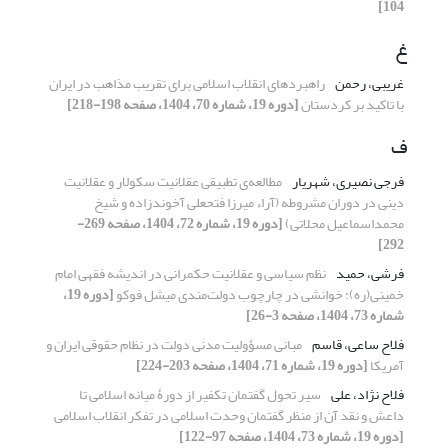
104]
غ
غریبی، رحمن
راهبردهای انقلاب اسلامی برای تقریب مذاهب در ایران
با تاکید بر کردستان
[دوره 19، شماره 70، 1404، صفحه 198-218]
ف
فرجی نصیری، شهریار
مطالعه‌ی تطبیقی عقلانیت سکولار و عقلانیت
دینی در دوران مشروطه (آراء میرزا فتحعلی آخوندزاده و شیخ
محمداسماعیل محلاتی)
[دوره 19، شماره 72، 1404، صفحه 269-
292]
فرشی، حمید
نظم سیاسی و عقلانیت حکمرانی در اندیشه فقهی امام
خمینی(ره): خوانشی در چارچوب دولت‌مندی میشل فوکو
[دوره 19،
شماره 73، 1404، صفحه 3-26]
فلاح ساعی، قاسم
مبانی مسؤولیت مدنی دولت در نظام حقوقی ایران و
آمریکا
[دوره 19، شماره 71، 1404، صفحه 203-224]
فلاح نژاد، علی
سیر تحول گفتمان تکفیر از دورۀ میانه اسلامی تا
داعش و نقد آن از منظر گفتمان وحدت اسلامی در تفکر انقلاب اسلامی
[دوره 19، شماره 73، 1404، صفحه 97-122]