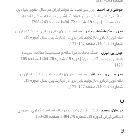
صفحه 293-318]
مومنی راد، احمد
بررسی تعهدات دولت ایران در قبال حقوق بنیادین
ساکنان مناطق جنگی در اثر حوادث ناشی از تسلیحات باقی‌ مانده از
دفاع مقدس
[دوره 19، شماره 72، 1404، صفحه 243-268]
میرزاده کوهشاهی، نادر
سیاست کربن‌زدایی جهانی و جایگاه ایران در
نظم نوین تجاری؛ بازتولید نابرابری در تجارت بین‌الملل
[دوره 19،
شماره 73، 1404، صفحه 147-171]
میرزایی، بیژن
جنگ عادلانه در اسلام و مسیحیت( مطالعه اندیشه
فارابی و توماس آگوستین)
[دوره 19، شماره 70، 1404، صفحه 105-
129]
میرعباسی، سید باقر
سیاست کربن‌زدایی جهانی و جایگاه ایران در
نظم نوین تجاری؛ بازتولید نابرابری در تجارت بین‌الملل
[دوره 19،
شماره 73، 1404، صفحه 147-171]
ن
نریمان، سعید
نقش آفرینی تحزب در نظام سیاست گذاری جمهوری
اسلامی ایران
[دوره 19، شماره 70، 1404، صفحه 28-53]
و