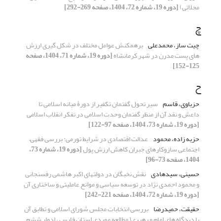
محلاتی)
[دوره 19، شماره 72، 1404، صفحه 269-292]
چ
چیت ساز، محمدعلی
برهمکنش عوامل مختلف در شکل گیری ارزش
های پست مدرن در شهر کرمانشاه
[دوره 19، شماره 71، 1404، صفحه
125-152]
ح
حزباوی، قاسم
سیر تحول گفتمان تکفیر از دورۀ میانه اسلامی تا
داعش و نقد آن از منظر گفتمان وحدت اسلامی در تفکر انقلاب اسلامی
[دوره 19، شماره 73، 1404، صفحه 97-122]
حزبه زاده، محمود
عدالت اقتصادی در شرایط تورمی: بررسی فقهی–
اجتماعی سازوکارهای جبران کاهش ارزش پول
[دوره 19، شماره 73،
1404، صفحه 73-96]
حسینی، سیدهادی
نقش نخبگان در دولت­های اکبر هاشمی رفسنجانی
و محمود احمدی نژاد در توسعه سیاسی و موانع عاملیتی و ساختاری آن
[دوره 19، شماره 72، 1404، صفحه 221-242]
حقیقت، حمیدرضا
بررسی انتخابات مجلس شورای اسلامی و تطابق آن
با دیدگاه های امام و رهبری( مطالعه موردی استان فارس ، ادوار ششم