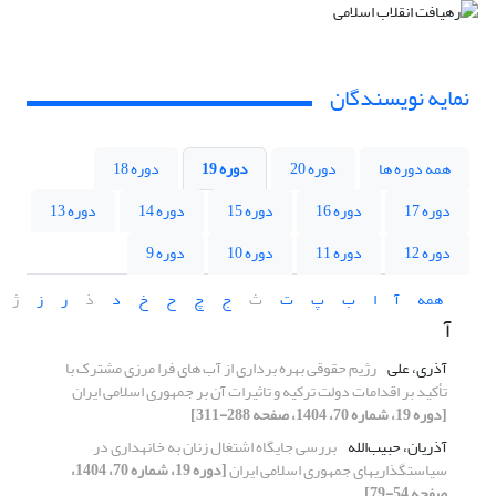
نمایه نویسندگان
همه دوره ها
دوره 20
دوره 19
دوره 18
دوره 17
دوره 16
دوره 15
دوره 14
دوره 13
دوره 12
دوره 11
دوره 10
دوره 9
همه
آ
ا
ب
پ
ت
ث
ج
چ
ح
خ
د
ذ
ر
ز
ژ
آ
آذری، علی
رژیم حقوقی بهره برداری از آب های فرا مرزی مشترک با
تأکید بر اقدامات دولت ترکیه و تاثیرات آن بر جمهوری اسلامی ایران
[دوره 19، شماره 70، 1404، صفحه 288-311]
آذریان، حبیب‌الله
بررسی جایگاه اشتغال زنان به خانه‏داری در
سیاستگذاری‏های جمهوری اسلامی ایران
[دوره 19، شماره 70، 1404،
صفحه 54-79]