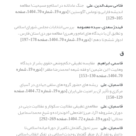
فلاحی سیف الدین، علی
جنگ عادلانه در اسلام و مسیحیت( مطالعه
اندیشه فارابی و توماس آگوستین)
[دوره 19، شماره 70، 1404، صفحه
105-129]
فهندژسعدی، سیده معصومه
بررسی انتخابات مجلس شورای اسلامی
و تطابق آن با دیدگاه های امام و رهبری( مطالعه موردی استان فارس ،
ادوار ششم تا دهم )
[دوره 19، شماره 70، 1404، صفحه 178-197]
ق
قاسمی، ابراهیم
مقایسه تطبیقی حکم وضعی حقوق بشر از دیدگاه
وهابیت ( ابن عثیمین) و فقه شیعه (محمدرضا مظفر)
[دوره 19، شماره
70، 1404، صفحه 130-153]
قاسمیان، علی
ریشه­ های حضور گروه های سلفی جهادی در آسیای
مرکزی و تأثیر آن بر امنیت ملی ایران
[دوره 19، شماره 72، 1404، صفحه
129-150]
قاسمیان، علی
مطالعه‌ی تطبیقی عقلانیت سکولار و عقلانیت دینی در
دوران مشروطه (آراء میرزا فتحعلی آخوندزاده و شیخ محمداسماعیل
محلاتی)
[دوره 19، شماره 72، 1404، صفحه 269-292]
قاسمیان، علی
سیر تحول گفتمان تکفیر از دورۀ میانه اسلامی تا
داعش و نقد آن از منظر گفتمان وحدت اسلامی در تفکر انقلاب اسلامی