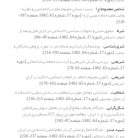
شخص معصوم(ع)
نسبت سنجی مفهوم علم در امام مبین و نظریه
ولایت فقیه امام خمینی (ره)
[دوره 17، شماره 62، 1402، صفحه 107-
126]
شرط
حقوق مدنی و تحولات سیاسی-اجتماعی در ایران قبل و بعد از
انقلاب اسلامی
[دوره 17، شماره 64، 1402، صفحه 49-66]
شرق‌شناسی
روشنفکران ایرانی و مساله غرب: مورد پژوهی شایگان و
عنایت
[دوره 17، شماره 64، 1402، صفحه 195-214]
شریعتی
بررسی نگرش شریعتی و آرنت به جامعه پیشا انقلابی
[دوره
17، شماره 65، 1402، صفحه 61-78]
شریعتی
تکوین مفهوم «امام» در انقلاب اسلامی با تاکید بر آرای
شریعتی
[دوره 17، شماره 65، 1402، صفحه 161-178]
شفافیت
شناسایی عوامل موثر برشفافیت در بخش دولتی با استفاده
از تحلیل مضمون
[دوره 17، شماره 64، 1402، صفحه 215-236]
شکل‌گرایی
جایگاه رهیافت واقع‌گرایی در تعامل دیوان بین‌المللی
دادگستری با ج. ا. ایران؛ مطالعه موردی پرواز 655 مسافربری ایران
[دوره 17، شماره 64، 1402، صفحه 87-102]
شهید صدر
جایگاه انفال و نقش آن در نظام تامین اجتماعی در ایران
پس از انقلاب اسلامی
[دوره 17، شماره 65، 1402، صفحه 237-258]