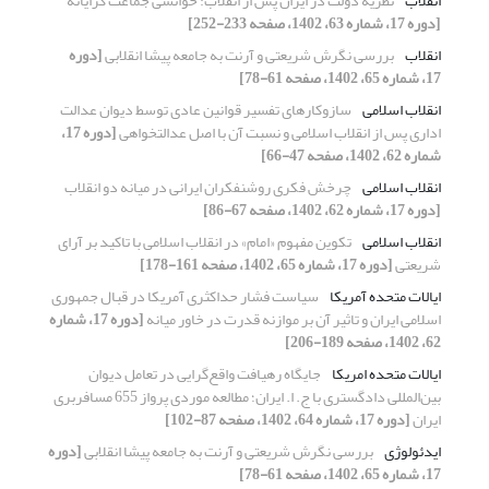
انقلاب
نظریه دولت در ایران پس از انقلاب: خوانشی جماعت ‏گرایانه
[دوره 17، شماره 63، 1402، صفحه 233-252]
انقلاب
بررسی نگرش شریعتی و آرنت به جامعه پیشا انقلابی
[دوره
17، شماره 65، 1402، صفحه 61-78]
انقلاب اسلامی
سازوکارهای تفسیر قوانین عادی توسط دیوان عدالت
اداری پس از انقلاب اسلامی و نسبت آن با اصل عدالت‏خواهی
[دوره 17،
شماره 62، 1402، صفحه 47-66]
انقلاب اسلامی
چرخش فکری روشنفکران ایرانی در میانه دو انقلاب
[دوره 17، شماره 62، 1402، صفحه 67-86]
انقلاب اسلامی
تکوین مفهوم «امام» در انقلاب اسلامی با تاکید بر آرای
شریعتی
[دوره 17، شماره 65، 1402، صفحه 161-178]
ایالات متحده آمریکا
سیاست فشار حداکثری آمریکا در قبال جمهوری
اسلامی ایران و تاثیر آن بر موازنه قدرت در خاور میانه
[دوره 17، شماره
62، 1402، صفحه 189-206]
ایالات متحده امریکا
جایگاه رهیافت واقع‌گرایی در تعامل دیوان
بین‌المللی دادگستری با ج. ا. ایران؛ مطالعه موردی پرواز 655 مسافربری
ایران
[دوره 17، شماره 64، 1402، صفحه 87-102]
ایدئولوژی
بررسی نگرش شریعتی و آرنت به جامعه پیشا انقلابی
[دوره
17، شماره 65، 1402، صفحه 61-78]