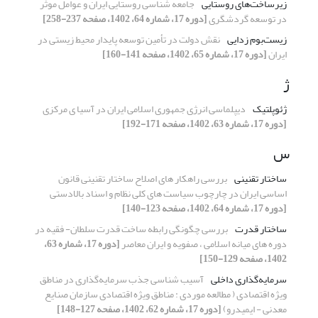
زیرساخت‌های روستایی
جامعه شناسی روستایی ایران و عوامل موثر
در توسعه گردشگری
[دوره 17، شماره 64، 1402، صفحه 237-258]
زیست‌بوم زدایی
نقش دولت در تأمین توسعه پایدار محیط زیستی در
ایران
[دوره 17، شماره 65، 1402، صفحه 141-160]
ژ
ژئوپلتیک
دیپلماسی انرژی جمهوری اسلامی ایران در آسیا ی مرکزی
[دوره 17، شماره 63، 1402، صفحه 171-192]
س
ساختار تقنینی
بررسی راهکار های اصلاح ساختار تقنینی قانون
اساسی ایران در چارچوب سیاست های کلی نظام و اسناد بالادستی
[دوره 17، شماره 64، 1402، صفحه 123-140]
ساختار قدرت
بررسی چگونگی رابطه ساخت قدرت سلطان- فقیه در
دوره های میانه اسلامی ، صفویه و ایران معاصر
[دوره 17، شماره 63،
1402، صفحه 129-150]
سرمایه‌گذاری داخلی
آسیب شناسی جذب سرمایه‌گذاری در مناطق
ویژه اقتصادی ( مطالعه موردی : مناطق ویژه اقتصادی سازمان صنایع
معدنی - ایمیدرو)
[دوره 17، شماره 62، 1402، صفحه 127-148]