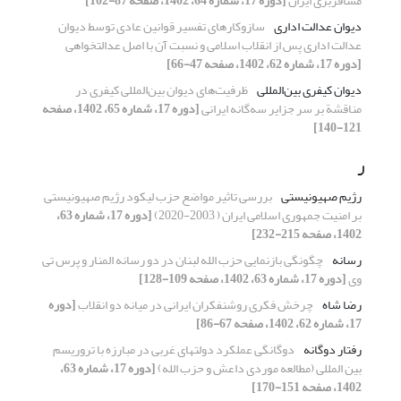
مسافربری ایران
[دوره 17، شماره 64، 1402، صفحه 87-102]
دیوان عدالت اداری
سازوکارهای تفسیر قوانین عادی توسط دیوان
عدالت اداری پس از انقلاب اسلامی و نسبت آن با اصل عدالت‏خواهی
[دوره 17، شماره 62، 1402، صفحه 47-66]
دیوان کیفری بین‌المللی
ظرفیت‌های دیوان بین‌المللی کیفری در
مناقشة بر سر جزایر سه‌گانه ایرانی
[دوره 17، شماره 65، 1402، صفحه
121-140]
ر
رژیم صهیونیستی
بررسی تاثیر مواضع حزب لیکود رژیم صهیونیستی
بر امنیت جمهوری اسلامی ایران ( 2003-2020)
[دوره 17، شماره 63،
1402، صفحه 215-232]
رسانه
چگونگی بازنمایی حزب الله لبنان در دو رسانه المنار و پرس تی
وی
[دوره 17، شماره 63، 1402، صفحه 109-128]
رضا شاه
چرخش فکری روشنفکران ایرانی در میانه دو انقلاب
[دوره
17، شماره 62، 1402، صفحه 67-86]
رفتار دوگانه
دوگانگی عملکرد دولت‏های غربی در مبارزه با تروریسم
بین ‌المللی (مطالعه موردی داعش و حزب الله)
[دوره 17، شماره 63،
1402، صفحه 151-170]