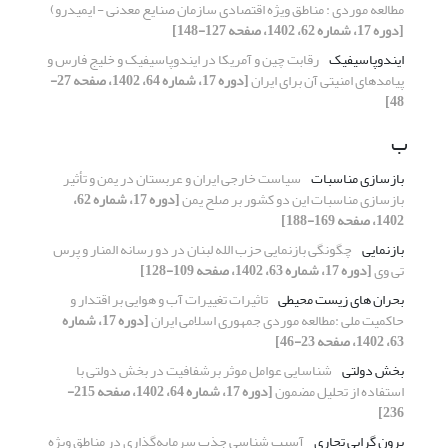
مطالعه موردی : مناطق ویژه اقتصادی سازمان صنایع معدنی - ایمیدرو)
[دوره 17، شماره 62، 1402، صفحه 127-148]
ایندوپاسیفیک
رقابت چین و آمریکا در ایندوپاسیفیک و خلیج فارس و
پیامدهای امنیتی آن برای ایران
[دوره 17، شماره 64، 1402، صفحه 27-
48]
ب
بازسازی مناسبات
سیاست خارجی ایران و عربستان در یمن و تأثیر
بازسازی مناسبات این دو کشور بر صلح یمن
[دوره 17، شماره 62،
1402، صفحه 169-188]
بازنمایی
چگونگی بازنمایی حزب الله لبنان در دو رسانه المنار و پرس
تی وی
[دوره 17، شماره 63، 1402، صفحه 109-128]
بحران های زیست محیطی
تاثیرات تغییرات آب و هوایی بر اقتدار و
حاکمیت ملی :مطالعه موردی جمهوری اسلامی ایران
[دوره 17، شماره
63، 1402، صفحه 23-46]
بخش دولتی
شناسایی عوامل موثر برشفافیت در بخش دولتی با
استفاده از تحلیل مضمون
[دوره 17، شماره 64، 1402، صفحه 215-
236]
برون گرایی تجاری
آسیب شناسی جذب سرمایه‌گذاری در مناطق ویژه