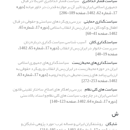
سیاست فشار حداکثری
سیاست فشار حداکثری آمریکا در قبال
جمهوری اسلامی ایران و تاثیر آن بر موازنه قدرت در خاور میانه
[دوره
17، شماره 62، 1402، صفحه 189-206]
سیاست‌گذاری حمایتی
بررسی رویکردهای سیاستی و حقوقی در قبال
اطفال و کودکان در ایران پس از انقلاب اسلامی
[دوره 17، شماره 65،
1402، صفحه 41-60]
سیاستگذاری کلان
آسیب شناسی سیاست گذاری درباره زنان
سرپرست خانوار در ایران پس از انقلاب
[دوره 17، شماره 65، 1402،
صفحه 19-40]
سیاستگذاری‌های محیط زیست
سیاستگذاری‌های جمهوری اسلامی
ایران در حوزه محیط زیست در ایران پس از انقلاب و رویکرد حقوقی به
ارزیابی پیامد های زیست محیطی دریاچه ارومیه
[دوره 17، شماره 63،
1402، صفحه 253-272]
سیاست های کلی نظام
بررسی راهکار های اصلاح ساختار تقنینی قانون
اساسی ایران در چارچوب سیاست های کلی نظام و اسناد بالادستی
[دوره 17، شماره 64، 1402، صفحه 123-140]
ش
شایگان
روشنفکران ایرانی و مساله غرب: مورد پژوهی شایگان و
عنایت
[دوره 17، شماره 64، 1402، صفحه 195-214]