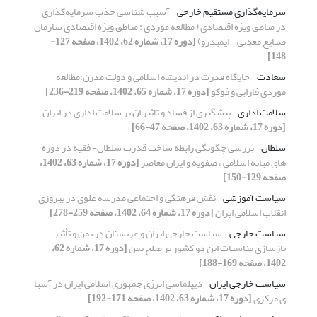
سرمایه‌گذاری مستقیم خارجی
آسیب شناسی جذب سرمایه‌گذاری
در مناطق ویژه اقتصادی ( مطالعه موردی : مناطق ویژه اقتصادی سازمان
صنایع معدنی - ایمیدرو)
[دوره 17، شماره 62، 1402، صفحه 127-
148]
سعادت
جایگاه قدرت در اندیشه اسلامی و دولت مدرن:مطالعه
موردی فارابی و فوکو
[دوره 17، شماره 65، 1402، صفحه 219-236]
سلامت اداری
پیشگیری از فساد و تاثیر ان بر سلامت اداری در ایران
[دوره 17، شماره 63، 1402، صفحه 47-66]
سلطان
بررسی چگونگی رابطه ساخت قدرت سلطان- فقیه در دوره
های میانه اسلامی ، صفویه و ایران معاصر
[دوره 17، شماره 63، 1402،
صفحه 129-150]
سیاست آموزشی
نقش فرهنگی و اجتماعی مدرسه علوی در پیروزی
انقلاب اسلامی ایران
[دوره 17، شماره 64، 1402، صفحه 259-278]
سیاست خارجی
سیاست خارجی ایران و عربستان در یمن و تأثیر
بازسازی مناسبات این دو کشور بر صلح یمن
[دوره 17، شماره 62،
1402، صفحه 169-188]
سیاست خارجی ایران
دیپلماسی انرژی جمهوری اسلامی ایران در آسیا
ی مرکزی
[دوره 17، شماره 63، 1402، صفحه 171-192]