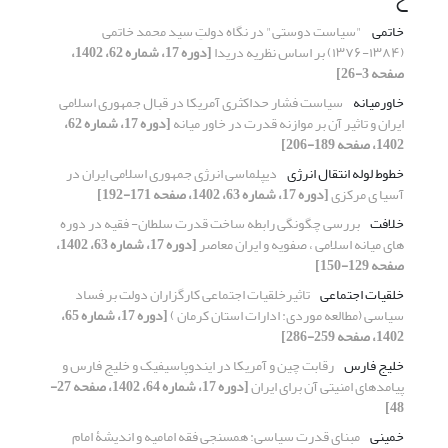
خاتمی
"سیاست دوستی" در نگاه دولتِ سید محمد خاتمی
(۱۳۸۴-۱۳۷۶) بر اساس نظریه‌ دریدا
[دوره 17، شماره 62، 1402،
صفحه 3-26]
خاورمیانه
سیاست فشار حداکثری آمریکا در قبال جمهوری اسلامی
ایران و تاثیر آن بر موازنه قدرت در خاور میانه
[دوره 17، شماره 62،
1402، صفحه 189-206]
خطوط لوله انتقال انرژی
دیپلماسی انرژی جمهوری اسلامی ایران در
آسیا ی مرکزی
[دوره 17، شماره 63، 1402، صفحه 171-192]
خلافت
بررسی چگونگی رابطه ساخت قدرت سلطان- فقیه در دوره
های میانه اسلامی ، صفویه و ایران معاصر
[دوره 17، شماره 63، 1402،
صفحه 129-150]
خلقیات اجتماعی
تاثیرخلقیات اجتماعی کارگزاران دولت بر فساد
سیاسی (مطالعه موردی: ادارات استان کرمان )
[دوره 17، شماره 65،
1402، صفحه 259-286]
خلیج فارس
رقابت چین و آمریکا در ایندوپاسیفیک و خلیج فارس و
پیامدهای امنیتی آن برای ایران
[دوره 17، شماره 64، 1402، صفحه 27-
48]
خمینی
مبنای قدرت سیاسی: همسنجی فقه امامیه و اندیشۀ امام