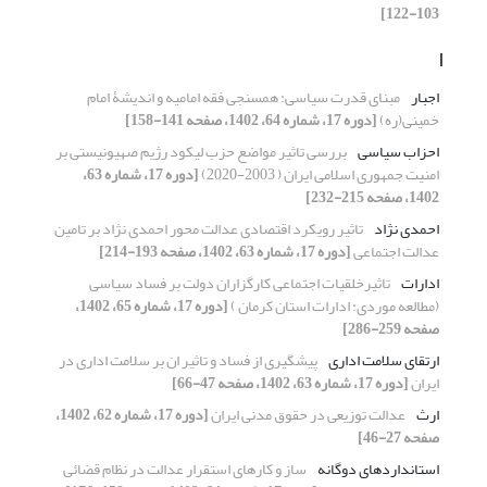
103-122]
ا
اجبار
مبنای قدرت سیاسی: همسنجی فقه امامیه و اندیشۀ امام
خمینی(ره)
[دوره 17، شماره 64، 1402، صفحه 141-158]
احزاب سیاسی
بررسی تاثیر مواضع حزب لیکود رژیم صهیونیستی بر
امنیت جمهوری اسلامی ایران ( 2003-2020)
[دوره 17، شماره 63،
1402، صفحه 215-232]
احمدی نژاد
تاثیر رویکرد اقتصادی عدالت محور احمدی‌ نژاد بر تامین
عدالت اجتماعی
[دوره 17، شماره 63، 1402، صفحه 193-214]
ادارات
تاثیرخلقیات اجتماعی کارگزاران دولت بر فساد سیاسی
(مطالعه موردی: ادارات استان کرمان )
[دوره 17، شماره 65، 1402،
صفحه 259-286]
ارتقای سلامت اداری
پیشگیری از فساد و تاثیر ان بر سلامت اداری در
ایران
[دوره 17، شماره 63، 1402، صفحه 47-66]
ارث
عدالت توزیعی در حقوق مدنی ایران
[دوره 17، شماره 62، 1402،
صفحه 27-46]
استانداردهای دوگانه
ساز و کارهای استقرار عدالت در نظام قضائی