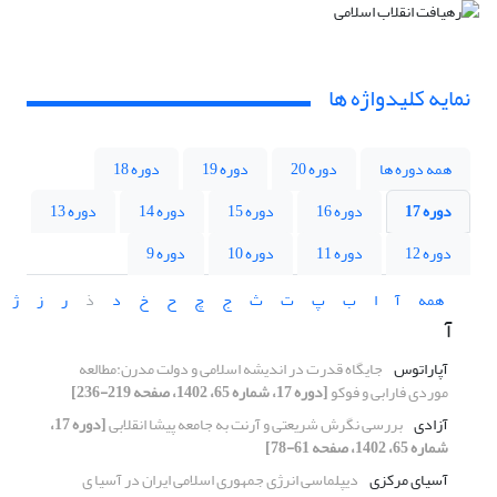
نمایه کلیدواژه ها
همه دوره ها
دوره 20
دوره 19
دوره 18
دوره 17
دوره 16
دوره 15
دوره 14
دوره 13
دوره 12
دوره 11
دوره 10
دوره 9
همه
آ
ا
ب
پ
ت
ث
ج
چ
ح
خ
د
ذ
ر
ز
ژ
آ
آپاراتوس
جایگاه قدرت در اندیشه اسلامی و دولت مدرن:مطالعه
موردی فارابی و فوکو
[دوره 17، شماره 65، 1402، صفحه 219-236]
آزادی
بررسی نگرش شریعتی و آرنت به جامعه پیشا انقلابی
[دوره 17،
شماره 65، 1402، صفحه 61-78]
آسیای مرکزی
دیپلماسی انرژی جمهوری اسلامی ایران در آسیا ی