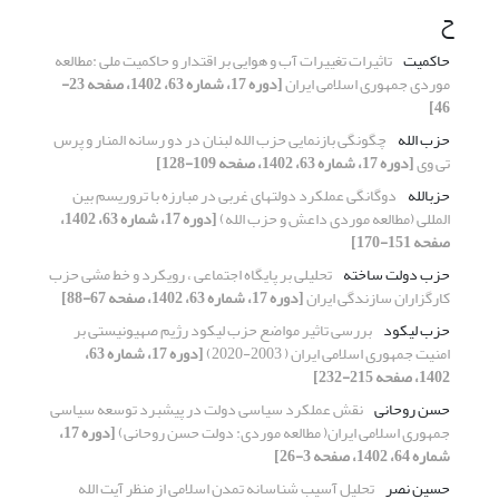
ح
حاکمیت
تاثیرات تغییرات آب و هوایی بر اقتدار و حاکمیت ملی :مطالعه
موردی جمهوری اسلامی ایران
[دوره 17، شماره 63، 1402، صفحه 23-
46]
حزب‏ الله
چگونگی بازنمایی حزب الله لبنان در دو رسانه المنار و پرس
تی وی
[دوره 17، شماره 63، 1402، صفحه 109-128]
حزب‏الله
دوگانگی عملکرد دولت‏های غربی در مبارزه با تروریسم بین
‌المللی (مطالعه موردی داعش و حزب الله)
[دوره 17، شماره 63، 1402،
صفحه 151-170]
حزب دولت ساخته
تحلیلی بر پایگاه اجتماعی ، رویکرد و خط مشی حزب
کارگزاران سازندگی ایران
[دوره 17، شماره 63، 1402، صفحه 67-88]
حزب لیکود
بررسی تاثیر مواضع حزب لیکود رژیم صهیونیستی بر
امنیت جمهوری اسلامی ایران ( 2003-2020)
[دوره 17، شماره 63،
1402، صفحه 215-232]
حسن روحانی
نقش عملکرد سیاسی دولت در پیشبرد توسعه سیاسی
جمهوری اسلامی ایران( مطالعه موردی: دولت حسن روحانی)
[دوره 17،
شماره 64، 1402، صفحه 3-26]
حسین نصر
تحلیل آسیب شناسانه تمدن اسلامی از منظر آیت الله