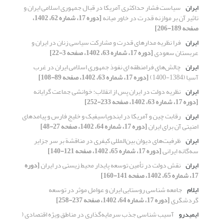
ایران
سیاست فشار حداکثری آمریکا در قبال جمهوری اسلامی ایران و
تاثیر آن بر موازنه قدرت در خاور میانه
[دوره 17، شماره 62، 1402،
صفحه 189-206]
ایران
فرا نظریه مدارهای قدرت و مشارکت سیاسی زنان در ایران و
عربستان سعودی
[دوره 17، شماره 63، 1402، صفحه 3-22]
ایران
چالش‌های فرامنطقه ‌ای نفوذ جمهوری اسلامی ایران در غرب
آسیا (1384-1400)
[دوره 17، شماره 63، 1402، صفحه 89-108]
ایران
نظریه دولت در ایران پس از انقلاب: خوانشی جماعت ‏گرایانه
[دوره 17، شماره 63، 1402، صفحه 233-252]
ایران
رقابت چین و آمریکا در ایندوپاسیفیک و خلیج فارس و پیامدهای
امنیتی آن برای ایران
[دوره 17، شماره 64، 1402، صفحه 27-48]
ایران
ظرفیت‌های دیوان بین‌المللی کیفری در مناقشة بر سر جزایر
سه‌گانه ایرانی
[دوره 17، شماره 65، 1402، صفحه 121-140]
ایران
نقش دولت در تأمین توسعه پایدار محیط زیستی در ایران
[دوره
17، شماره 65، 1402، صفحه 141-160]
ایلام
جامعه شناسی روستایی ایران و عوامل موثر در توسعه
گردشگری
[دوره 17، شماره 64، 1402، صفحه 237-258]
ایمیدرو
آسیب شناسی جذب سرمایه‌گذاری در مناطق ویژه اقتصادی (