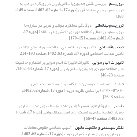
تروریسم
بررسی نقش جمهوری اسلامی ایران در رویکرد ترامپ به
تروریسم در طرح معامله قرن
[دوره 17، شماره 62، 1402، صفحه 149-
168]
تروریسم بین‏المللی
دوگانگی عملکرد دولت‏های غربی در مبارزه با
تروریسم بین ‌المللی (مطالعه موردی داعش و حزب الله)
[دوره 17،
شماره 63، 1402، صفحه 151-170]
تعدیل اقتصادی
تاثیر رویکرد اقتصادی عدالت محور احمدی‌ نژاد بر
تامین عدالت اجتماعی
[دوره 17، شماره 63، 1402، صفحه 193-214]
تغییرات آب و هوایی
تاثیرات تغییرات آب و هوایی بر اقتدار و حاکمیت
ملی :مطالعه موردی جمهوری اسلامی ایران
[دوره 17، شماره 63، 1402،
صفحه 23-46]
تفاوت
"سیاست دوستی" در نگاه دولتِ سید محمد خاتمی
(۱۳۸۴-۱۳۷۶) بر اساس نظریه‌ دریدا
[دوره 17، شماره 62، 1402،
صفحه 3-26]
تفسیر
سازوکارهای تفسیر قوانین عادی توسط دیوان عدالت اداری
پس از انقلاب اسلامی و نسبت آن با اصل عدالت‏خواهی
[دوره 17، شماره
62، 1402، صفحه 47-66]
تفکر سیستمی و حاکمیت قانون
آسیب شناسی حقوقی معاملات
شهرداری تهران از منظرحکمرانی خوب
[دوره 17، شماره 65، 1402،