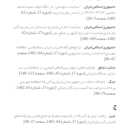
جمهوری اسلامی ایران
"سیاست دوستی" در نگاه دولتِ سید محمد
خاتمی (۱۳۸۴-۱۳۷۶) بر اساس نظریه‌ دریدا
[دوره 17، شماره 62،
1402، صفحه 3-26]
جمهوری اسلامی ایران
سیاست خارجی ایران و عربستان در یمن و تأثیر
بازسازی مناسبات این دو کشور بر صلح یمن
[دوره 17، شماره 62،
1402، صفحه 169-188]
جمهوری اسلامی ایران
نزاع‌های گفتمانی در ایران پساانقلابی: مطالعۀ
موردیِ انتخابات ریاست جمهوری
[دوره 17، شماره 64، 1402، صفحه
67-86]
جنایت تجاوز
ظرفیت‌های دیوان بین‌المللی کیفری در مناقشة بر سر
جزایر سه‌گانه ایرانی
[دوره 17، شماره 65، 1402، صفحه 121-140]
جنگ
جایگاه عدالت در حقوق مدنی ایران و آمریکا (مطالعه موردی
پرداخت غرامت به آسیب دیدگان جنگی)
[دوره 17، شماره 65، 1402،
صفحه 79-98]
چ
چین
رقابت چین و آمریکا در ایندوپاسیفیک و خلیج فارس و پیامدهای
امنیتی آن برای ایران
[دوره 17، شماره 64، 1402، صفحه 27-48]