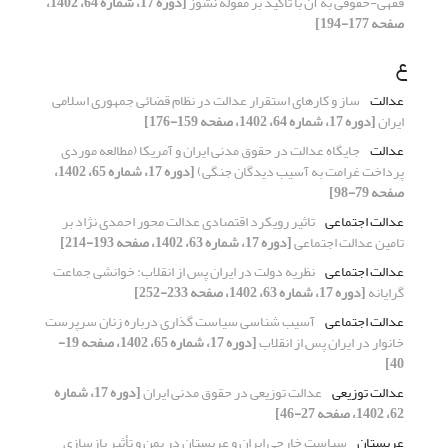
فقهی-حقوقی به آن با تاکید بر مقوله‏ نشوز
[دوره 17، شماره 64، 1402،
صفحه 177-194]
ع
عدالت
ساز و کارهای استقرار عدالت در نظام قضائی جمهوری اسلامی
ایران
[دوره 17، شماره 64، 1402، صفحه 159-176]
عدالت
جایگاه عدالت در حقوق مدنی ایران و آمریکا (مطالعه موردی
پرداخت غرامت به آسیب دیدگان جنگی)
[دوره 17، شماره 65، 1402،
صفحه 79-98]
عدالت اجتماعی
تاثیر رویکرد اقتصادی عدالت محور احمدی‌ نژاد بر
تامین عدالت اجتماعی
[دوره 17، شماره 63، 1402، صفحه 193-214]
عدالت اجتماعی
نظریه دولت در ایران پس از انقلاب: خوانشی جماعت
‏گرایانه
[دوره 17، شماره 63، 1402، صفحه 233-252]
عدالت اجتماعی
آسیب شناسی سیاست گذاری درباره زنان سرپرست
خانوار در ایران پس از انقلاب
[دوره 17، شماره 65، 1402، صفحه 19-
40]
عدالت توزیعی
عدالت توزیعی در حقوق مدنی ایران
[دوره 17، شماره
62، 1402، صفحه 27-46]
عربستان
سیاست خارجی ایران و عربستان در یمن و تأثیر بازسازی