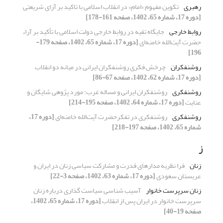
رهبری
تکوین مفهوم «امام» در انقلاب اسلامی با تاکید بر آرای شریعتی
[دوره 17، شماره 65، 1402، صفحه 161-178]
روابط خارجی
جایگاه تقیه در روابط خارجی دولت اسلامی با تأکید بر آراء
حضرت آیت‌الله خامنه‌ای
[دوره 17، شماره 65، 1402، صفحه 179-
196]
روشنفکران
چرخش فکری روشنفکران ایرانی در میانه دو انقلاب
[دوره 17، شماره 62، 1402، صفحه 67-86]
روشنفکری
روشنفکران ایرانی و مساله غرب: مورد پژوهی شایگان و
عنایت
[دوره 17، شماره 64، 1402، صفحه 195-214]
روشنفکری
روشنفکری در تفکرحضرت آیت‌الله خامنه‌ای
[دوره 17،
شماره 65، 1402، صفحه 197-218]
ز
زنان
فرا نظریه مدارهای قدرت و مشارکت سیاسی زنان در ایران و
عربستان سعودی
[دوره 17، شماره 63، 1402، صفحه 3-22]
زنان سرپرست خانوار
آسیب شناسی سیاست گذاری درباره زنان
سرپرست خانوار در ایران پس از انقلاب
[دوره 17، شماره 65، 1402،
صفحه 19-40]