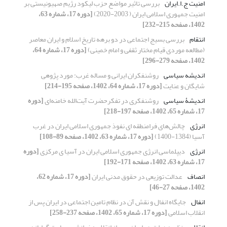
امنیت ج.ا.ایران
بررسی تاثیر مواضع حزب لیکود رژیم صهیونیستی بر
امنیت جمهوری اسلامی ایران ( 2003-2020)
[دوره 17، شماره 63،
1402، صفحه 215-232]
انتقام
بررسی بسیج اجتماعی در دو برهه تاریخ اسلام و ایران معاصر
(مطالعه موردی قیام مختار ثقفی و امام خمینی)
[دوره 17، شماره 64،
1402، صفحه 279-296]
اندیشه سیاسی
روشنفکران ایرانی و مساله غرب: مورد پژوهی
شایگان و عنایت
[دوره 17، شماره 64، 1402، صفحه 195-214]
اندیشۀ سیاسی
روشنفکری در تفکرحضرت آیت‌الله خامنه‌ای
[دوره
17، شماره 65، 1402، صفحه 197-218]
انرژی
چالش‌های فرامنطقه ‌ای نفوذ جمهوری اسلامی ایران در غرب
آسیا (1384-1400)
[دوره 17، شماره 63، 1402، صفحه 89-108]
انرژی
دیپلماسی انرژی جمهوری اسلامی ایران در آسیا ی مرکزی
[دوره
17، شماره 63، 1402، صفحه 171-192]
انصاف
عدالت توزیعی در حقوق مدنی ایران
[دوره 17، شماره 62،
1402، صفحه 27-46]
انفال
جایگاه انفال و نقش آن در نظام تامین اجتماعی در ایران پس از
انقلاب اسلامی
[دوره 17، شماره 65، 1402، صفحه 237-258]