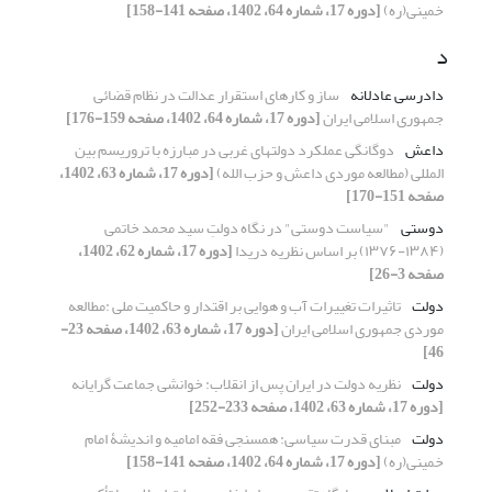
خمینی(ره)
[دوره 17، شماره 64، 1402، صفحه 141-158]
د
دادرسی عادلانه
ساز و کارهای استقرار عدالت در نظام قضائی
جمهوری اسلامی ایران
[دوره 17، شماره 64، 1402، صفحه 159-176]
داعش
دوگانگی عملکرد دولت‏های غربی در مبارزه با تروریسم بین
‌المللی (مطالعه موردی داعش و حزب الله)
[دوره 17، شماره 63، 1402،
صفحه 151-170]
دوستی
"سیاست دوستی" در نگاه دولتِ سید محمد خاتمی
(۱۳۸۴-۱۳۷۶) بر اساس نظریه‌ دریدا
[دوره 17، شماره 62، 1402،
صفحه 3-26]
دولت
تاثیرات تغییرات آب و هوایی بر اقتدار و حاکمیت ملی :مطالعه
موردی جمهوری اسلامی ایران
[دوره 17، شماره 63، 1402، صفحه 23-
46]
دولت
نظریه دولت در ایران پس از انقلاب: خوانشی جماعت ‏گرایانه
[دوره 17، شماره 63، 1402، صفحه 233-252]
دولت
مبنای قدرت سیاسی: همسنجی فقه امامیه و اندیشۀ امام
خمینی(ره)
[دوره 17، شماره 64، 1402، صفحه 141-158]