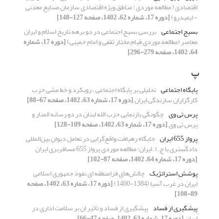
اقتصادی ( مطالعه موردی : مناطق ویژه اقتصادی سازمان صنایع معدنی
- ایمیدرو)
[دوره 17، شماره 62، 1402، صفحه 127-148]
بسیج اجتماعی
بررسی بسیج اجتماعی در دو برهه تاریخ اسلام و ایران
معاصر (مطالعه موردی قیام مختار ثقفی و امام خمینی)
[دوره 17، شماره
64، 1402، صفحه 279-296]
پ
پایگاه اجتماعی
تحلیلی بر پایگاه اجتماعی ، رویکرد و خط مشی حزب
کارگزاران سازندگی ایران
[دوره 17، شماره 63، 1402، صفحه 67-88]
پرس تی وی
چگونگی بازنمایی حزب الله لبنان در دو رسانه المنار و
پرس تی وی
[دوره 17، شماره 63، 1402، صفحه 109-128]
پرواز 655 ایران
جایگاه رهیافت واقع‌گرایی در تعامل دیوان بین‌المللی
دادگستری با ج. ا. ایران؛ مطالعه موردی پرواز 655 مسافربری ایران
[دوره 17، شماره 64، 1402، صفحه 87-102]
پوشش استراتژیک
چالش‌های فرامنطقه ‌ای نفوذ جمهوری اسلامی
ایران در غرب آسیا (1384-1400)
[دوره 17، شماره 63، 1402، صفحه
89-108]
پیشگیری از فساد
پیشگیری از فساد و تاثیر ان بر سلامت اداری در
ایران
[دوره 17، شماره 63، 1402، صفحه 47-66]