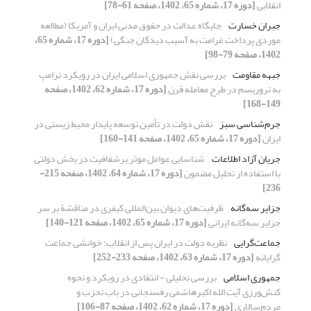
انقلابی
[دوره 17، شماره 65، 1402، صفحه 61-78]
جبران خسارت
جایگاه عدالت در حقوق مدنی ایران و آمریکا (مطالعه
موردی پرداخت غرامت به آسیب دیدگان جنگی)
[دوره 17، شماره 65،
1402، صفحه 79-98]
جبهه مقاومت
بررسی نقش جمهوری اسلامی ایران در رویکرد ترامپ
به تروریسم در طرح معامله قرن
[دوره 17، شماره 62، 1402، صفحه
149-168]
جرم‌شناسی سبز
نقش دولت در تأمین توسعه پایدار محیط زیستی در
ایران
[دوره 17، شماره 65، 1402، صفحه 141-160]
جریان آزاد اطلاعات
شناسایی عوامل موثر برشفافیت در بخش دولتی
با استفاده از تحلیل مضمون
[دوره 17، شماره 64، 1402، صفحه 215-
236]
جزایر سه‌گانه
ظرفیت‌های دیوان بین‌المللی کیفری در مناقشة بر سر
جزایر سه‌گانه ایرانی
[دوره 17، شماره 65، 1402، صفحه 121-140]
جماعت‌گرایی
نظریه دولت در ایران پس از انقلاب: خوانشی جماعت
‏گرایانه
[دوره 17، شماره 63، 1402، صفحه 233-252]
جمهوری اسلامی
بررسی تحلیلی - انتقادی در رویکرد و نحوه‌
کنش‌ورزی آیت الله اکبرهاشمی رفسنجانی در باب تحزب و
مردم‌سالاری
[دوره 17، شماره 62، 1402، صفحه 87-106]