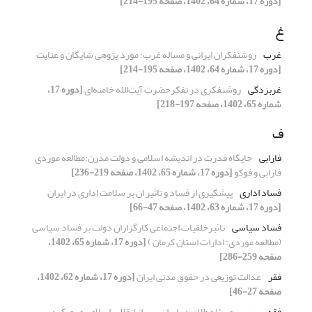
[دوره 17، شماره 64، 1402، صفحه 195-214]
غ
غرب
روشنفکران ایرانی و مساله غرب: مورد پژوهی شایگان و عنایت
[دوره 17، شماره 64، 1402، صفحه 195-214]
غربزدگی
روشنفکری در تفکرحضرت آیت‌الله خامنه‌ای
[دوره 17،
شماره 65، 1402، صفحه 197-218]
ف
فارابی
جایگاه قدرت در اندیشه اسلامی و دولت مدرن:مطالعه موردی
فارابی و فوکو
[دوره 17، شماره 65، 1402، صفحه 219-236]
فساد اداری
پیشگیری از فساد و تاثیر ان بر سلامت اداری در ایران
[دوره 17، شماره 63، 1402، صفحه 47-66]
فساد سیاسی
تاثیرخلقیات اجتماعی کارگزاران دولت بر فساد سیاسی
(مطالعه موردی: ادارات استان کرمان )
[دوره 17، شماره 65، 1402،
صفحه 259-286]
فقر
عدالت توزیعی در حقوق مدنی ایران
[دوره 17، شماره 62، 1402،
صفحه 27-46]
فقه
بررسی مسئله‏ طلاق در ایران پس از انقلاب اسلامی و رویکرد