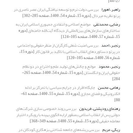
27-44]
راهبر، اهورا
بررسی دولت نرم و توسعه نیافتگی ایران عصر ناصری در
پرتو نظریه میردال
[دوره 15، شماره 54، 1400، صفحه 285-302]
رضایی، محمدتقی
مواضع اصلاحی و انتقادی جمهوری اسلامی ایران به
ساختارهای سازمان‌های بین‌المللی از دیدگاه آیت‌الله خامنه‌ای
[دوره
15، شماره 57، 1400، صفحه 105-124]
رنجبر، احمد
بررسی امنیت شغلی کارگران از منظرحقوقی و اجتماعی
در پرتو دستاوردهای انقلاب اسلامی با تاکید بر قانون کار
[دوره 15،
شماره 56، 1400، صفحه 105-120]
رنجبر، محمود
موانع و چالش‌های تولید علم و اختراع در دو نظام
حقوقی ایران و انگلستان
[دوره 15، شماره 54، 1400، صفحه 265-
284]
رهامی، محسن
جایگاه اقرار در جرایم سیاسی؛ با تمرکز بر ادله
الکترونیکی و فضای مجازی
[دوره 15، شماره 55، 1400، صفحه 61-
80]
رهنمای رودپشتی، فریدون
بررسی روند خصوصی سازی شرکت‌های
دولتی پس از انقلاب اسلامی بمنظور ارایه الگوی بهینه با رویکرد اختیار
معامله حقیقی
[دوره 15، شماره 55، 1400، صفحه 349-368]
ریکی، مریم
بررسی ریشه‌های جامعه شناختی بزهکاری کودکان در