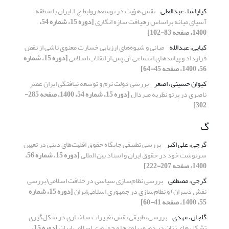
کیاپاشا، عبدالعلی
نقش هوّیت در توسعه روابط ج.ا.ایران با منطقه
آسیای میانه براساس رهیافت سازه انگاری
[دوره 15، شماره 54،
1400، صفحه 83-102]
کیایی، عبدالله
مبانی و شیوه‌های ارزیابی خسارت معنوی ناشی از نقض
قرارداد و پیامدهای اجتماعی آن پس از انقلاب اسلامی
[دوره 15، شماره
56، 1400، صفحه 45-64]
کیوان حسینی، اصغر
بررسی دولت نرم و توسعه نیافتگی ایران عصر
ناصری در پرتو نظریه میردال
[دوره 15، شماره 54، 1400، صفحه 285-
302]
گ
گرجی، علی اکبر
بررسی تطبیقی جایگاه ﺣﻘﻮق اﻗﻠﻴﺖﻫﺎی دﻳﻨﻰ در ﺗﻌﻴﻴﻦ
ﺳﺮﻧﻮشت خود در ﺣﻘﻮق اﻳﺮان و اﺳﻨﺎد ﺑﻴﻦ اﻟﻤﻠلی
[دوره 15، شماره 56،
1400، صفحه 207-222]
گرجی، مصطفی
بررسی نظام‌سازی سیاسی در خلافت اسلامی(بررسی
نقش دبیران) و نظام‌سازی در جمهوری اسلامی‌ایران
[دوره 15، شماره
55، 1400، صفحه 41-60]
گلجان، مهدی
بررسی تطبیقی نقش تغییرات ساختاری در شکل‌گیری
تشکل های زنان در دوره پهلوی‌ها و جمهوری اسلامی ایران
[دوره 15،