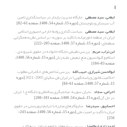
ا
ابطحی، سید مصطفی
جایگاه مدیریت پایدار در سیاستگذاری تامین
آب سیستان و بلوچستان
[دوره 15، شماره 54، 1400، صفحه 61-82]
ابطحی، سید مصطفی
سیاست گذاری روابط خارجی جمهوری اسلامی
ایران در منطقه خاورمیانه با تاکید بر سوریه « بر اساس نظریه همگرایی
منطقه‌ای»
[دوره 15، شماره 57، 1400، صفحه 205-222]
ابن تراب، مریم
بررسی تطبیقی جایگاه خانواده در حقوق شهروندی ،
اسلام و کنوانسیون منع تبعیض علیه زنان
[دوره 15، شماره 56، 1400،
صفحه 83-104]
ابوالحسن شیرازی، حبیب الله
بررسی شاخص‌های حکمرانی مطلوب
(حاکمیت قانون و پاسخگویی) در ایران طی سالهای 2005-2021
[دوره
15، شماره 57، 1400، صفحه 61-84]
احرامی، سجاد
بحران سوریه، میانجی‏گری بین‏المللی و جایگاه ج.ا. ایران
در حل آن
[دوره 15، شماره 54، 1400، صفحه 181-200]
احسانپور، سیدرضا
سازوکارهای مبارزه با جرایم تروریستی در حقوق
ایران با تأکید بر امنیت ملی
[دوره 15، شماره 56، 1400، صفحه 243-
256]
احمدزاده، ابوالفضل
بررسی ریشه‌های جامعه شناختی بزهکاری