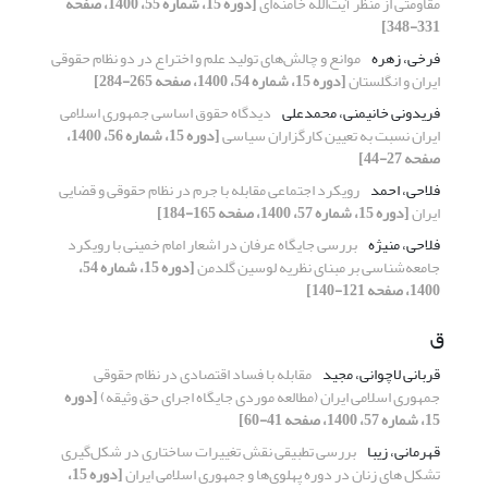
مقاومتی از منظر آیت‌الله خامنه‌ای
[دوره 15، شماره 55، 1400، صفحه
331-348]
فرخی، زهره
موانع و چالش‌های تولید علم و اختراع در دو نظام حقوقی
ایران و انگلستان
[دوره 15، شماره 54، 1400، صفحه 265-284]
فریدونی خانیمنی، محمدعلی
دیدگاه حقوق اساسی جمهوری اسلامی
ایران نسبت به تعیین کارگزاران سیاسی
[دوره 15، شماره 56، 1400،
صفحه 27-44]
فلاحی، احمد
رویکرد اجتماعی مقابله با جرم در نظام حقوقی و قضایی
ایران
[دوره 15، شماره 57، 1400، صفحه 165-184]
فلاحی، منیژه
بررسی جایگاه عرفان در اشعار امام خمینی با رویکرد
جامعه‌شناسی بر مبنای نظریه‌ لوسین گلدمن
[دوره 15، شماره 54،
1400، صفحه 121-140]
ق
قربانی لاچوانی، مجید
مقابله با فساد اقتصادی در نظام حقوقی
جمهوری اسلامی ایران (مطالعه موردی جایگاه اجرای حق وثیقه)
[دوره
15، شماره 57، 1400، صفحه 41-60]
قهرمانی، زیبا
بررسی تطبیقی نقش تغییرات ساختاری در شکل‌گیری
تشکل های زنان در دوره پهلوی‌ها و جمهوری اسلامی ایران
[دوره 15،