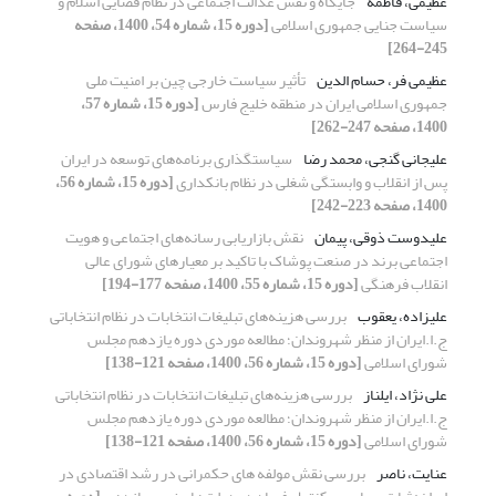
عظیمی، فاطمه
جایگاه و نقش عدالت اجتماعی در نظام قضایی اسلام و
سیاست جنایی جمهوری اسلامی
[دوره 15، شماره 54، 1400، صفحه
245-264]
عظیمی فر، حسام الدین
تأثیر سیاست خارجی چین بر امنیت ملی
جمهوری اسلامی ایران در منطقه خلیج فارس
[دوره 15، شماره 57،
1400، صفحه 247-262]
علیجانی گنجی، محمد رضا
سیاستگذاری برنامه‌های توسعه در ایران
پس از انقلاب و وابستگی شغلی در نظام بانکداری
[دوره 15، شماره 56،
1400، صفحه 223-242]
علیدوست ذوقی، پیمان
نقش بازاریابی رسانه‌های اجتماعی و هویت
اجتماعی برند در صنعت پوشاک با تاکید بر معیارهای شورای عالی
انقلاب فرهنگی
[دوره 15، شماره 55، 1400، صفحه 177-194]
علیزاده، یعقوب
بررسی هزینه‌های تبلیغات انتخابات در نظام انتخاباتی
ج.ا.ایران از منظر شهروندان؛ مطالعه موردی دوره یازدهم مجلس
شورای اسلامی
[دوره 15، شماره 56، 1400، صفحه 121-138]
علی نژاد، ایلناز
بررسی هزینه‌های تبلیغات انتخابات در نظام انتخاباتی
ج.ا.ایران از منظر شهروندان؛ مطالعه موردی دوره یازدهم مجلس
شورای اسلامی
[دوره 15، شماره 56، 1400، صفحه 121-138]
عنایت، ناصر
بررسی نقش مولفه های حکمرانی در رشد اقتصادی در