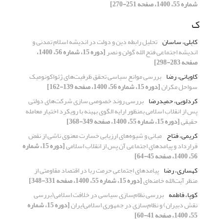
شماره 55، 1400، صفحه 251-270]
ک
کابلی، ساسان
تحلیل رابطه دین و دولت در اندیشه اسلام تمدنی و
اندیشه اجتماعی فتح الله گولن و نصر
[دوره 15، شماره 56، 1400،
صفحه 283-298]
کاویانی، رضا
بررسی موانع سیاسی تحقق ظرفیت‌های ژئواکونومیک
سواحل مکران
[دوره 15، شماره 56، 1400، صفحه 139-162]
کردلویی، حمیدرضا
بررسی روند خصوصی سازی شرکت‌های دولتی
پس از انقلاب اسلامی بمنظور ارایه الگوی بهینه با رویکرد اختیار معامله
حقیقی
[دوره 15، شماره 55، 1400، صفحه 349-368]
کریمی، فتاح
مبانی و شیوه‌های ارزیابی خسارت معنوی ناشی از نقض
قرارداد و پیامدهای اجتماعی آن پس از انقلاب اسلامی
[دوره 15، شماره
56، 1400، صفحه 45-64]
کهساری، رضا
پیامدهای اجتماعی حرمت ربا در اقتصاد مقاومتی از
منظر آیت‌الله خامنه‌ای
[دوره 15، شماره 55، 1400، صفحه 331-348]
کوپا، فاطمه
بررسی نظام‌سازی سیاسی در خلافت اسلامی(بررسی
نقش دبیران) و نظام‌سازی در جمهوری اسلامی‌ایران
[دوره 15، شماره
55، 1400، صفحه 41-60]