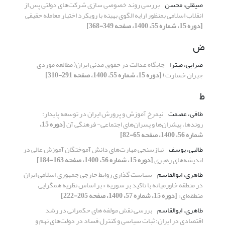
صیقلی، محسن
بررسی روند خصوصی سازی شرکت‌های دولتی پس از
انقلاب اسلامی بمنظور ارایه الگوی بهینه با رویکرد اختیار معامله حقیقی
[دوره 15، شماره 55، 1400، صفحه 349-368]
ض
ضرابی، میترا
جایگاه عدالت در حقوق مدنی ایران( مطالعه موردی
جبران خسارت)
[دوره 15، شماره 55، 1400، صفحه 291-310]
ط
طافی، عصمت
نیمرخ آموزش و پرورش ایران در توسعه پایدار:
روندها، پیشران‌ها و پسران‌های اجتماعی- فرهنگی آن
[دوره 15،
شماره 56، 1400، صفحه 65-82]
طالبی، یوسف
نیازسنجی مهارت‌های دانش آموختگان آموزش عالی در
اندیشه‌های رهبری
[دوره 15، شماره 56، 1400، صفحه 163-184]
طاهری، ابوالقاسم
سیاست گذاری روابط خارجی جمهوری اسلامی ایران
در منطقه خاورمیانه با تاکید بر سوریه « بر اساس نظریه همگرایی
منطقه‌ای»
[دوره 15، شماره 57، 1400، صفحه 205-222]
طاهری، ابوالقاسم
بررسی نقش مولفه های حکمرانی در رشد
اقتصادی در ایران: ثبات سیاسی و کنترل فساد در دولت‌های نهم و