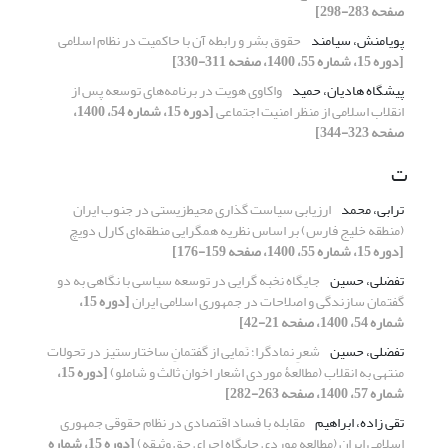
صفحه 283-298]
پویامنش، سیامند
حقوق بشر و رابطه آن با حاکمیت در نظام اسلامی
[دوره 15، شماره 55، 1400، صفحه 311-330]
پیشگاه هادیان، حمید
واکاوی هویت در برنامه‌های توسعه پس از
انقلاب اسلامی از منظر امنیت اجتماعی
[دوره 15، شماره 54، 1400،
صفحه 323-344]
ت
ترابی، محمد
ارزیابی سیاست گذاری محیط‌زیستی در جنوب ایران
(منطقه خلیج فارس) بر اساس نظریه همگرایی منطقه‌ای کارل دویچ
[دوره 15، شماره 55، 1400، صفحه 159-176]
تفضلی، حسین
جایگاه نخبه ‏گرایی در توسعه‏ سیاسی با نگاهی به دو
گفتمان سازندگی و اصلاحات در جمهوری اسلامی ایران
[دوره 15،
شماره 54، 1400، صفحه 21-42]
تفضلی، حسین
شعرِ نمادگرا؛ نَمایی از گفتمانِ ساختارستیز در تحولات
منتهی به انقلاب (مطالعۀ موردی اشعار اخوان ثالث و شاملو)
[دوره 15،
شماره 57، 1400، صفحه 263-282]
تقی زاده، ابراهیم
مقابله با فساد اقتصادی در نظام حقوقی جمهوری
اسلامی ایران (مطالعه موردی جایگاه اجرای حق وثیقه)
[دوره 15، شماره