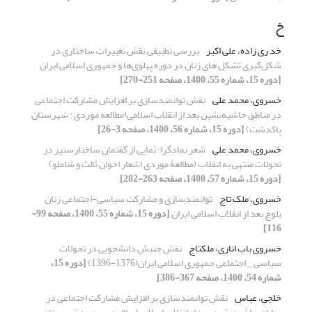
خ
خد ری زاده، علی اکبر
بررسی تطبیقی نقش تغییرات ساختاری در
شکل‌گیری تشکل های زنان در دوره پهلوی‌ها و جمهوری اسلامی ایران
[دوره 15، شماره 55، 1400، صفحه 251-270]
خسروی، محمد علی
نقش توانمندسازی بر افزایش مشارکت اجتماعی
در مناطق حاشیه‌نشین بعد از انقلاب اسلامی(مطالعه موردی : شهرستان
پاکدشت)
[دوره 15، شماره 56، 1400، صفحه 3-26]
خسروی، محمد علی
شعرِ نمادگرا؛ نَمایی از گفتمانِ ساختارستیز در
تحولات منتهی به انقلاب (مطالعۀ موردی اشعار اخوان ثالث و شاملو)
[دوره 15، شماره 57، 1400، صفحه 263-282]
خسروی، ملک تاج
توانمندسازی و مشارکت سیاسی-اجتماعی زنان
بلوچ بعد از انقلاب اسلامی ایران
[دوره 15، شماره 55، 1400، صفحه 99-
116]
خسروی باب اناری، ملکتاج
نقش جنبش دانشجویی در تحولات
سیاسی _ اجتماعی جمهوری اسلامی ایران(1376-1396)
[دوره 15،
شماره 54، 1400، صفحه 367-386]
خلجی، عباس
نقش توانمندسازی بر افزایش مشارکت اجتماعی در