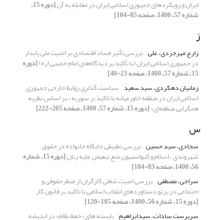
ایران و رویکردهای جمهوری اسلامی ایران در مقابله به آن
[دوره 15،
شماره 57، 1400، صفحه 85-104]
ز
زارع مهرجردی، علی
بررسی تأثیر فساد اقتصادی بر امنیت ملی پایدار
در جمهوری اسلامی ایران (با تأکید بر دیدگاه‌های امام خمینی (ره)
[دوره
15، شماره 57، 1400، صفحه 23-40]
زمانیان دهکردی، سید سعید
سیاست گذاری روابط خارجی جمهوری
اسلامی ایران در منطقه خاورمیانه با تاکید بر سوریه « بر اساس نظریه
همگرایی منطقه‌ای»
[دوره 15، شماره 57، 1400، صفحه 205-222]
س
سجادی، سید حسین
بررسی تطبیقی جایگاه خانواده در حقوق
شهروندی ، اسلام و کنوانسیون منع تبعیض علیه زنان
[دوره 15، شماره
56، 1400، صفحه 83-104]
سراجی، مصطفی
بررسی امنیت شغلی کارگران از منظرحقوقی و
اجتماعی در پرتو دستاوردهای انقلاب اسلامی با تاکید بر قانون کار
[دوره 15، شماره 56، 1400، صفحه 105-120]
سرپرست سادات، سیدابراهیم
بایسته های «حفظ نظام» در اندیشه