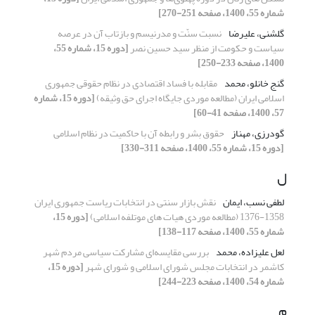
شماره 55، 1400، صفحه 251-270]
گلشنی، علیرضا
نسبت سنّت و مدرنیسم و بازتاب آن در عرصه
سیاست و حکومت از منظر سید حسین نصر
[دوره 15، شماره 55،
1400، صفحه 233-250]
گنج خانلو، محمد
مقابله با فساد اقتصادی در نظام حقوقی جمهوری
اسلامی ایران (مطالعه موردی جایگاه اجرای حق وثیقه)
[دوره 15، شماره
57، 1400، صفحه 41-60]
گودرزی، مهناز
حقوق بشر و رابطه آن با حاکمیت در نظام اسلامی
[دوره 15، شماره 55، 1400، صفحه 311-330]
ل
لطفی نسب، ایمان
نقش بازار سنتی در انتخابات ریاست جمهوری ایران
1358-1376 (مطالعه موردی هیات های موتلفه اسلامی)
[دوره 15،
شماره 55، 1400، صفحه 117-138]
لعل علیزاده، محمد
بررسی مقایسه‌ای مشارکت سیاسی مردم شهر
کاشمر در انتخابات مجلس شورای اسلامی و شورای شهر
[دوره 15،
شماره 54، 1400، صفحه 223-244]
م