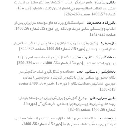
بابائی، سعیده
شعرِ نمادگرا؛ نَمایی از گفتمانِ ساختارستیز در تحولات
منتهی به انقلاب (مطالعۀ موردی اشعار اخوان ثالث و شاملو)
[دوره 15،
شماره 57، 1400، صفحه 263-282]
باقرزاده، محمدرضا
سیاستگذاری برنامه‌های توسعه در ایران پس از
انقلاب و وابستگی شغلی در نظام بانکداری
[دوره 15، شماره 56، 1400،
صفحه 223-242]
بال، زهره
واکاوی هویت در برنامه‌های توسعه پس از انقلاب اسلامی از
منظر امنیت اجتماعی
[دوره 15، شماره 54، 1400، صفحه 323-344]
بخشایشی اردستانی، احمد
جایگاه آزادی در اندیشه‌ سیاسی آیزایا
برلین و آیت‌الله نائینی
[دوره 15، شماره 56، 1400، صفحه 339-356]
بخشایشی اردستانی، احمد
مصالحه و شکل‌گیری نهاد حاکمیتی در
نظام جمهوری اسلامی ایران با تکیه بر اندیشه امام‌خمینی ( مطالعه
موردی : تشخیص مصلحت نظام)
[دوره 15، شماره 56، 1400، صفحه
319-338]
بقایی سرابی، علی
نیمرخ آموزش و پرورش ایران در توسعه پایدار:
روندها، پیشران‌ها و پسران‌های اجتماعی- فرهنگی آن
[دوره 15،
شماره 56، 1400، صفحه 65-82]
بیره، محمد
مطالعه تطبیقی رابطه اخلاق و سیاست در اندیشه سیاسی
ایرانشهری و حضرت امام خمینی (ره)
[دوره 15، شماره 56، 1400،