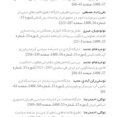
57، 1400، صفحه 41-60]
تقی زاده، مصطفی
بررسی تطبیقی جایگاه ﺣﻘﻮق اﻗﻠﻴﺖﻫﺎی دﻳﻨﻰ در
ﺗﻌﻴﻴﻦ ﺳﺮﻧﻮشت خود در ﺣﻘﻮق اﻳﺮان و اﺳﻨﺎد ﺑﻴﻦ اﻟﻤﻠلی
[دوره 15،
شماره 56، 1400، صفحه 207-222]
توتونچیان، مهری
نقش و جایگاه آموزش همگانی در پیاده‌سازی
اقتصاد مقاومتی با تأکید بر بیانات آیت‌الله خامنه‌ای
[دوره 15، شماره
55، 1400، صفحه 3-22]
توحیدفام، محمد
جایگاه آزادی در اندیشه‌ سیاسی آیزایا برلین و
آیت‌الله نائینی
[دوره 15، شماره 56، 1400، صفحه 339-356]
توحیدفام، محمد
بررسی شاخص‌های حکمرانی مطلوب (حاکمیت
قانون و پاسخگویی) در ایران طی سالهای 2005-2021
[دوره 15، شماره
57، 1400، صفحه 61-84]
توسلی رکن آبادی، مجید
جایگاه مدیریت پایدار در سیاستگذاری
تامین آب سیستان و بلوچستان
[دوره 15، شماره 54، 1400، صفحه 61-
82]
توکلی، احمدرضا
جایگاه مصلحت در اندیشه سیاسی رهبران جمهوری
اسلامی ایران
[دوره 15، شماره 55، 1400، صفحه 369-389]
توکلی، احمدرضا
تطبیق قاعده فقهی تنفیر از دین در عرصه سیاست