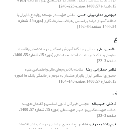
ایران: ثبات سیاسی و کنترل فساد در دولت‌های نهم و یازدهم
[دوره
15، شماره 57، 1400، صفحه 223-246]
عیوض‌زاده اردبیلی، حسن
نقش هوّیت در توسعه روابط ج.ا.ایران با
منطقه آسیای میانه براساس رهیافت سازه انگاری
[دوره 15، شماره
54، 1400، صفحه 83-102]
غ
غلامعلی، علی
نقش و جایگاه آموزش همگانی در پیاده‌سازی اقتصاد
مقاومتی با تأکید بر بیانات آیت‌الله خامنه‌ای
[دوره 15، شماره 55، 1400،
صفحه 3-22]
غلامی جمکرانی، رضا
مقابله با تحریم‌های مالی و اقتصادی علیه
جمهوری اسلامی ایران باابزار هشدار به موقع درماندگی بانک ها
[دوره
15، شماره 57، 1400، صفحه 143-164]
ف
فاضلی، حبیب اله
مجلس خبرگان قانون اساسی و گفتمان هویت؛
اصالت هویت مکتبی و اعتبار هویت ملی
[دوره 15، شماره 57، 1400،
صفحه 3-22]
فرج زاده جبدرقی، هاشم
پیامدهای اجتماعی حرمت ربا در اقتصاد