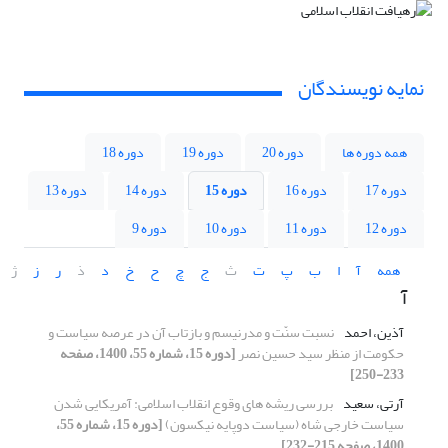
نمایه نویسندگان
همه دوره ها
دوره 20
دوره 19
دوره 18
دوره 17
دوره 16
دوره 15
دوره 14
دوره 13
دوره 12
دوره 11
دوره 10
دوره 9
همه
آ
ا
ب
پ
ت
ث
ج
چ
ح
خ
د
ذ
ر
ز
ژ
آ
آذین، احمد
نسبت سنّت و مدرنیسم و بازتاب آن در عرصه سیاست و
حکومت از منظر سید حسین نصر
[دوره 15، شماره 55، 1400، صفحه
233-250]
آرتی، سعید
بررسی ریشه های وقوع انقلاب اسلامی: آمریکایی شدن
سیاست خارجی شاه (سیاست دوپایه نیکسون)
[دوره 15، شماره 55،
1400، صفحه 215-232]