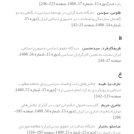
یازدهم
[دوره 15، شماره 57، 1400، صفحه 223-246]
طلوعی، سوسن
جایگاه نخبه ‏گرایی در توسعه‏ سیاسی با نگاهی به دو
گفتمان سازندگی و اصلاحات در جمهوری اسلامی ایران
[دوره 15،
شماره 54، 1400، صفحه 21-42]
ظ
ظریفکارفرد، سیدمحسن
دیدگاه حقوق اساسی جمهوری اسلامی
ایران نسبت به تعیین کارگزاران سیاسی
[دوره 15، شماره 56، 1400،
صفحه 27-44]
ع
عارف نیا، طیبه
چا‌لش‌های رانت و فساد سیاسی برای جامعه مطلوب
اسلامی با رویکردی به آراء امام خمینی (ره)
[دوره 15، شماره 57، 1400،
صفحه 125-142]
عامری، مریم
کاربست اصول حکمرانی خوب در گذر از چالش‌های
مبارزه با فساد اداری در ایران
[دوره 15، شماره 56، 1400، صفحه 185-
206]
عباسلو، بختیار
جایگاه عدالت در حقوق مدنی ایران( مطالعه موردی
جبران خسارت)
[دوره 15، شماره 55، 1400، صفحه 291-310]