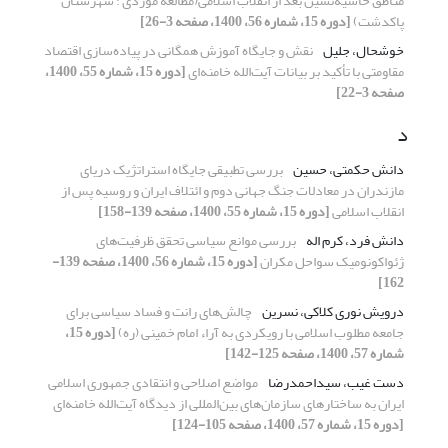
مناطق حاشیه‌نشین بعد از انقلاب اسلامی(مطالعه موردی : شهرستان
پاکدشت)
[دوره 15، شماره 56، 1400، صفحه 3-26]
خوشحال، جلیل
نقش و جایگاه آموزش همگانی در پیاده‌سازی اقتصاد
مقاومتی با تأکید بر بیانات آیت‌الله خامنه‌ای
[دوره 15، شماره 55، 1400،
صفحه 3-22]
د
دانش حکمتی، حسین
بررسی تطبیقی جایگاه استراتژیک دریای
مازندران در معادلات جنگ جهانی دوم و ائتلاف ایران و روسیه پس از
انقلاب اسلامی
[دوره 15، شماره 55، 1400، صفحه 139-158]
دانش فرد، کرم اله
بررسی موانع سیاسی تحقق ظرفیت‌های
ژئواکونومیک سواحل مکران
[دوره 15، شماره 56، 1400، صفحه 139-
162]
درویش نوری کلاکی، نسرین
چا‌لش‌های رانت و فساد سیاسی برای
جامعه مطلوب اسلامی با رویکردی به آراء امام خمینی (ره)
[دوره 15،
شماره 57، 1400، صفحه 125-142]
دست غیب، سیداحمدرضا
مواضع اصلاحی و انتقادی جمهوری اسلامی
ایران به ساختارهای سازمان‌های بین‌المللی از دیدگاه آیت‌الله خامنه‌ای
[دوره 15، شماره 57، 1400، صفحه 105-124]