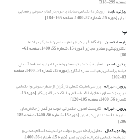
صفحه 299-318]
بیژنی، طیبه
رویکرد اجتماعی مقابله با جرم در نظام حقوقی و قضایی
ایران
[دوره 15، شماره 57، 1400، صفحه 165-184]
پ
پارسا، حسین
جایگاه اقرار در جرایم سیاسی؛ با تمرکز بر ادله
الکترونیکی و فضای مجازی
[دوره 15، شماره 55، 1400، صفحه 61-
80]
پرتوی، اصغر
نقش هوّیت در توسعه روابط ج.ا.ایران با منطقه آسیای
میانه براساس رهیافت سازه انگاری
[دوره 15، شماره 54، 1400، صفحه
83-102]
پروین، خیراله
بررسی امنیت شغلی کارگران از منظرحقوقی و اجتماعی
در پرتو دستاوردهای انقلاب اسلامی با تاکید بر قانون کار
[دوره 15،
شماره 56، 1400، صفحه 105-120]
پروین، خیراله
کاربست اصول حکمرانی خوب در گذر از چالش‌های
مبارزه با فساد اداری در ایران
[دوره 15، شماره 56، 1400، صفحه 185-
206]
پولادی، کمال
تحلیل رابطه دین و دولت در اندیشه اسلام تمدنی و
اندیشه اجتماعی فتح الله گولن و نصر
[دوره 15، شماره 56، 1400،