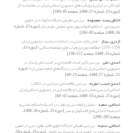
کودکان در ایران و رویکردهای جمهوری اسلامی ایران در مقابله به آن
[دوره 15، شماره 57، 1400، صفحه 85-104]
اخلاق پسند، معصومه
بررسی تطبیقی جایگاه خانواده در حقوق
شهروندی ، اسلام و کنوانسیون منع تبعیض علیه زنان
[دوره 15، شماره
56، 1400، صفحه 83-104]
اژدری، بهناز
نقش بازار سنتی در انتخابات ریاست جمهوری ایران
1358-1376 (مطالعه موردی هیات های موتلفه اسلامی)
[دوره 15،
شماره 55، 1400، صفحه 117-138]
اسدی، علی
بررسی تأثیر فساد اقتصادی بر امنیت ملی پایدار در
جمهوری اسلامی ایران (با تأکید بر دیدگاه‌های امام خمینی (ره)
[دوره
15، شماره 57، 1400، صفحه 23-40]
اسدی حبیب، حوریه
بررسی نظام‌سازی سیاسی در خلافت
اسلامی(بررسی نقش دبیران) و نظام‌سازی در جمهوری اسلامی‌ایران
[دوره 15، شماره 55، 1400، صفحه 41-60]
اسلامی، سعید
تحلیل رابطه دین و دولت در اندیشه اسلام تمدنی و
اندیشه اجتماعی فتح الله گولن و نصر
[دوره 15، شماره 56، 1400،
صفحه 283-298]
اسلامی، سمیه
بررسی تطبیقی جایگاه ﺣﻘﻮق اﻗﻠﻴﺖﻫﺎی دﻳﻨﻰ در ﺗﻌﻴﻴﻦ
ﺳﺮﻧﻮشت خود در ﺣﻘﻮق اﻳﺮان و اﺳﻨﺎد ﺑﻴﻦ اﻟﻤﻠلی
[دوره 15، شماره 56،