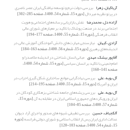
آریاکیان، زهرا
بررسی دولت نرم و توسعه نیافتگی ایران عصر ناصری
در پرتو نظریه میردال
[دوره 15، شماره 54، 1400، صفحه 285-302]
آزاده دل، محمدرضا
نقش بازاریابی رسانه‌های اجتماعی و هویت
اجتماعی برند در صنعت پوشاک با تاکید بر معیارهای شورای عالی
انقلاب فرهنگی
[دوره 15، شماره 55، 1400، صفحه 177-194]
آزادی، کیهان
نیازسنجی مهارت‌های دانش آموختگان آموزش عالی در
اندیشه‌های رهبری
[دوره 15، شماره 56، 1400، صفحه 163-184]
آقاپور بیشک، مهدی
مبانی انسان شناختی در اندیشه ملاصدرا و
امام‌خمینی با تاکید بر انسان سیاسی
[دوره 15، شماره 54، 1400،
صفحه 141-160]
آل بویه، علی
بررسی نهادگرایی موانع ساختاری شکل گیری احزاب در
ایران و آمریکا
[دوره 15، شماره 55، 1400، صفحه 195-214]
آل بویه، علی
بررسی ریشه‌های جامعه شناختی بزهکاری کودکان در
ایران و رویکردهای جمهوری اسلامی ایران در مقابله به آن
[دوره 15،
شماره 57، 1400، صفحه 85-104]
آلکجباف، حسین
بررسی تطبیقی شیوه های صدور و اجرای آراء دیوان
عدالت اداری ایران پس از انقلاب اسلامی و شورای دولتی فرانسه
[دوره
15، شماره 54، 1400، صفحه 103-120]