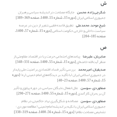
ش
شکرچی زاده، محسن
جایگاه مصلحت در اندیشه سیاسی رهبران
جمهوری اسلامی ایران
[دوره 15، شماره 55، 1400، صفحه 369-389]
شیخ موحد، محمدعلی
تطبیق قاعده فقهی تنفیر از دین در عرصه
سیاست داخلی و خارجی حکومت اسلامی
[دوره 15، شماره 57، 1400،
صفحه 185-204]
ص
صابریان، علیرضا
پیامدهای اجتماعی حرمت ربا در اقتصاد مقاومتی از
منظر آیت‌الله خامنه‌ای
[دوره 15، شماره 55، 1400، صفحه 331-348]
صدیقیان، امیرمحمد
بررسی تأثیر فساد اقتصادی بر امنیت ملی پایدار
در جمهوری اسلامی ایران (با تأکید بر دیدگاه‌های امام خمینی (ره)
[دوره
15، شماره 57، 1400، صفحه 23-40]
صفاوردی، سوسن
علل انفعال نخبگان سیاسی در دوره پهلوی و تأثیر
آن بر بحران کارآمدی
[دوره 15، شماره 55، 1400، صفحه 271-290]
صفاوردی، سوسن
مصالحه و شکل‌گیری نهاد حاکمیتی در نظام
جمهوری اسلامی ایران با تکیه بر اندیشه امام‌خمینی ( مطالعه موردی :
تشخیص مصلحت نظام)
[دوره 15، شماره 56، 1400، صفحه 319-338]