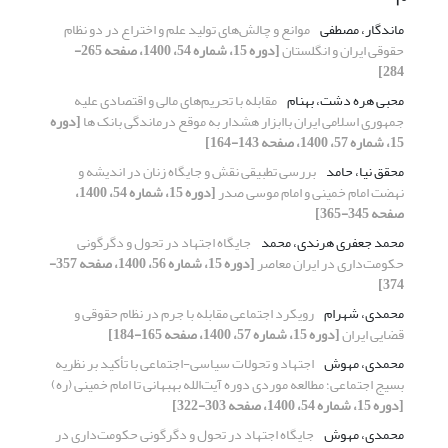
ماندگار، مصطفی
موانع و چالش‌های تولید علم و اختراع در دو نظام
حقوقی ایران و انگلستان
[دوره 15، شماره 54، 1400، صفحه 265-
284]
محبی هره دشت، بهنام
مقابله با تحریم‌های مالی و اقتصادی علیه
جمهوری اسلامی ایران باابزار هشدار به موقع درماندگی بانک ها
[دوره
15، شماره 57، 1400، صفحه 143-164]
محقق نیا، حامد
بررسی تطبیقی نقش و جایگاه زنان در اندیشه و
نهضت امام خمینی و امام موسی صدر
[دوره 15، شماره 54، 1400،
صفحه 345-365]
محمد جعفری هرندی، محمد
جایگاه اجتهاد در تحول و دگرگونی
حکومت‌داری در ایران معاصر
[دوره 15، شماره 56، 1400، صفحه 357-
374]
محمدی، شهرام
رویکرد اجتماعی مقابله با جرم در نظام حقوقی و
قضایی ایران
[دوره 15، شماره 57، 1400، صفحه 165-184]
محمدی، مهوش
اجتهاد و تحولات سیاسی-اجتماعی با تأکید بر نظریه
بسیج اجتماعی؛ مطالعه موردی دوره آیت‌الله بهبهانی تا امام خمینی (ره)
[دوره 15، شماره 54، 1400، صفحه 303-322]
محمدی، مهوش
جایگاه اجتهاد در تحول و دگرگونی حکومت‌داری در