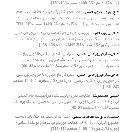
[دوره 15، شماره 55، 1400، صفحه 159-176]
حاج نوروز نظری، حسین
مصالحه و شکل‌گیری نهاد حاکمیتی در نظام
جمهوری اسلامی ایران با تکیه بر اندیشه امام‌خمینی ( مطالعه موردی :
تشخیص مصلحت نظام)
[دوره 15، شماره 56، 1400، صفحه 319-338]
حاجیان پور، حمید
بررسی تطبیقی جایگاه استراتژیک دریای مازندران
در معادلات جنگ جهانی دوم و ائتلاف ایران و روسیه پس از انقلاب
اسلامی
[دوره 15، شماره 55، 1400، صفحه 139-158]
حاجی تبار فیروزجائی، حسن
سواد رسانه‌ای اسلامی؛ الگویی برای
بازنمایی رسانه‌های گروهی در آسیب‌شناسی نهاد خانواده از منظر
گفتمان انقلاب اسلامی
[دوره 15، شماره 54، 1400، صفحه 43-60]
حاجی تبار فیروزجائی، حسن
سازوکارهای مبارزه با جرایم تروریستی
در حقوق ایران با تأکید بر امنیت ملی
[دوره 15، شماره 56، 1400، صفحه
243-256]
حبیبی، محمدرضا
مقایسه نظریه ولایت فقیه در اندیشه امام خمینی
(ره) و خلافت اسلامی اخوان المسلمین در اندیشه حسن البناء
[دوره 15،
شماره 55، 1400، صفحه 81-98]
حسنی باقری شریف‌آباد، مهدی
نقش بازار سنتی در انتخابات ریاست
جمهوری ایران 1358-1376 (مطالعه موردی هیات های موتلفه اسلامی)
[دوره 15، شماره 55، 1400، صفحه 117-138]