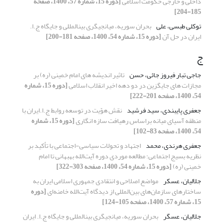
داخلی و خارجی حکومت اسلامی
[دوره 15، شماره 57، 1400، صفحه
185-204]
توکلی طبسی، علی
بحران سوریه، میانجی‏گری بین‏المللی و جایگاه ج.ا.
ایران در حل آن
[دوره 15، شماره 54، 1400، صفحه 181-200]
ج
جاجی تبار فیروز جائی، حسن
تاثیر اندیشه های امام خمینی (ره) بر
مجازات های جایگزین در دو دهه اخیر انقلاب اسلامی
[دوره 15، شماره
54، 1400، صفحه 201-222]
جعفری پایبندی، سید فرشید
نقش هوّیت در توسعه روابط ج.ا.ایران با
منطقه آسیای میانه براساس رهیافت سازه انگاری
[دوره 15، شماره
54، 1400، صفحه 83-102]
جعفری هرندی، محمد
اجتهاد و تحولات سیاسی-اجتماعی با تأکید بر
نظریه بسیج اجتماعی؛ مطالعه موردی دوره آیت‌الله بهبهانی تا امام
خمینی (ره)
[دوره 15، شماره 54، 1400، صفحه 303-322]
جلالیان، عسکر
مواضع اصلاحی و انتقادی جمهوری اسلامی ایران به
ساختارهای سازمان‌های بین‌المللی از دیدگاه آیت‌الله خامنه‌ای
[دوره
15، شماره 57، 1400، صفحه 105-124]
جلالیان، عسگر
بحران سوریه، میانجی‏گری بین‏المللی و جایگاه ج.ا. ایران