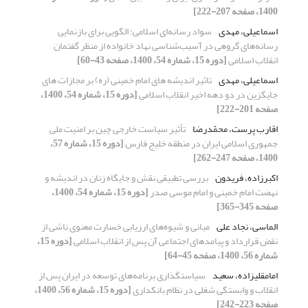
1400، صفحه 207-222]
اسماعیلی، مهدی
سواد رسانه‌ای اسلامی؛ الگویی برای بازنمایی
رسانه‌های گروهی در آسیب‌شناسی نهاد خانواده از منظر گفتمان
انقلاب اسلامی
[دوره 15، شماره 54، 1400، صفحه 43-60]
اسماعیلی، مهدی
تاثیر اندیشه های امام خمینی (ره) بر مجازات های
جایگزین در دو دهه اخیر انقلاب اسلامی
[دوره 15، شماره 54، 1400،
صفحه 201-222]
اقارب پرست، محمّدرضا
تأثیر سیاست خارجی چین بر امنیت ملی
جمهوری اسلامی ایران در منطقه خلیج فارس
[دوره 15، شماره 57،
1400، صفحه 247-262]
اکبرزاده، فریدون
بررسی تطبیقی نقش و جایگاه زنان در اندیشه و
نهضت امام خمینی و امام موسی صدر
[دوره 15، شماره 54، 1400،
صفحه 345-365]
الماسی، نجاد علی
مبانی و شیوه‌های ارزیابی خسارت معنوی ناشی از
نقض قرارداد و پیامدهای اجتماعی آن پس از انقلاب اسلامی
[دوره 15،
شماره 56، 1400، صفحه 45-64]
امامقلیزاده، سعید
سیاستگذاری برنامه‌های توسعه در ایران پس از
انقلاب و وابستگی شغلی در نظام بانکداری
[دوره 15، شماره 56، 1400،
صفحه 223-242]