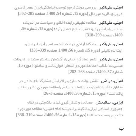
امینی، علی اکبر
بررسی دولت نرم و توسعه نیافتگی ایران عصر ناصری
در پرتو نظریه میردال
[دوره 15، شماره 54، 1400، صفحه 285-302]
امینی، علی اکبر
مطالعه تطبیقی رابطه اخلاق و سیاست در اندیشه
سیاسی ایرانشهری و حضرت امام خمینی (ره)
[دوره 15، شماره 56،
1400، صفحه 299-318]
امینی، علی اکبر
جایگاه آزادی در اندیشه‌ سیاسی آیزایا برلین و
آیت‌الله نائینی
[دوره 15، شماره 56، 1400، صفحه 339-356]
امینی، علی اکبر
شعرِ نمادگرا؛ نَمایی از گفتمانِ ساختارستیز در تحولات
منتهی به انقلاب (مطالعۀ موردی اشعار اخوان ثالث و شاملو)
[دوره 15،
شماره 57، 1400، صفحه 263-282]
امینی، مرتضی
نقش توانمندسازی بر افزایش مشارکت اجتماعی در
مناطق حاشیه‌نشین بعد از انقلاب اسلامی(مطالعه موردی : شهرستان
پاکدشت)
[دوره 15، شماره 56، 1400، صفحه 3-26]
ایزدی، جهانبخش
مصالحه و شکل‌گیری نهاد حاکمیتی در نظام
جمهوری اسلامی ایران با تکیه بر اندیشه امام‌خمینی ( مطالعه موردی :
تشخیص مصلحت نظام)
[دوره 15، شماره 56، 1400، صفحه 319-338]
ب