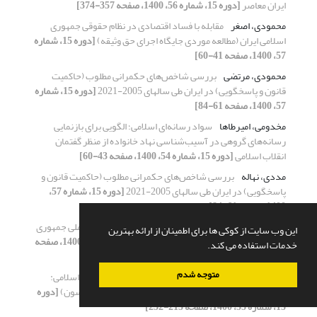
ایران معاصر
[دوره 15، شماره 56، 1400، صفحه 357-374]
محمودی، اصغر
مقابله با فساد اقتصادی در نظام حقوقی جمهوری
اسلامی ایران (مطالعه موردی جایگاه اجرای حق وثیقه)
[دوره 15، شماره
57، 1400، صفحه 41-60]
محمودی، مرتضی
بررسی شاخص‌های حکمرانی مطلوب (حاکمیت
قانون و پاسخگویی) در ایران طی سالهای 2005-2021
[دوره 15، شماره
57، 1400، صفحه 61-84]
مخدومی، امیرطاها
سواد رسانه‌ای اسلامی؛ الگویی برای بازنمایی
رسانه‌های گروهی در آسیب‌شناسی نهاد خانواده از منظر گفتمان
انقلاب اسلامی
[دوره 15، شماره 54، 1400، صفحه 43-60]
مددی، نهاله
بررسی شاخص‌های حکمرانی مطلوب (حاکمیت قانون و
پاسخگویی) در ایران طی سالهای 2005-2021
[دوره 15، شماره 57،
1400، صفحه 61-84]
مدنی، سید مصطفی
تأثیر سیاست خارجی چین بر امنیت ملی جمهوری
این وب سایت از کوکی ها برای اطمینان از ارائه بهترین
اسلامی ایران در منطقه خلیج فارس
[دوره 15، شماره 57، 1400، صفحه
خدمات استفاده می کند.
247-262]
متوجه شدم
مرادی خلج، محمد مهدی
بررسی ریشه های وقوع انقلاب اسلامی:
آمریکایی شدن سیاست خارجی شاه (سیاست دوپایه نیکسون)
[دوره
15، شماره 55، 1400، صفحه 215-232]