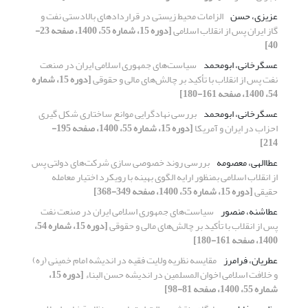
عزیزی، حسن
الزامات محیط زیستی در قراردادهای بالادستی نفت و
گاز ایران پس از انقلاب اسلامی
[دوره 15، شماره 55، 1400، صفحه 23-
40]
عسگرخانی، ابومحمد
سیاست‌های جمهوری اسلامی ایران در صنعت
نفت پس از انقلاب با تأکید بر چالش‌های مالی و حقوقی
[دوره 15، شماره
54، 1400، صفحه 161-180]
عسگرخانی، ابومحمد
بررسی نهادگرایی موانع ساختاری شکل گیری
احزاب در ایران و آمریکا
[دوره 15، شماره 55، 1400، صفحه 195-
214]
عطاالهی، معصومه
بررسی روند خصوصی سازی شرکت‌های دولتی پس
از انقلاب اسلامی بمنظور ارایه الگوی بهینه با رویکرد اختیار معامله
حقیقی
[دوره 15، شماره 55، 1400، صفحه 349-368]
عطاشنه، منصور
سیاست‌های جمهوری اسلامی ایران در صنعت نفت
پس از انقلاب با تأکید بر چالش‌های مالی و حقوقی
[دوره 15، شماره 54،
1400، صفحه 161-180]
عطریان، فرامرز
مقایسه نظریه ولایت فقیه در اندیشه امام خمینی (ره)
و خلافت اسلامی اخوان المسلمین در اندیشه حسن البناء
[دوره 15،
شماره 55، 1400، صفحه 81-98]