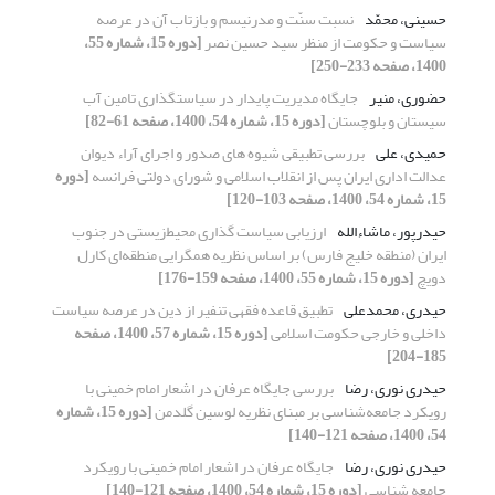
حسینی، محمّد
نسبت سنّت و مدرنیسم و بازتاب آن در عرصه
سیاست و حکومت از منظر سید حسین نصر
[دوره 15، شماره 55،
1400، صفحه 233-250]
حضوری، منیر
جایگاه مدیریت پایدار در سیاستگذاری تامین آب
سیستان و بلوچستان
[دوره 15، شماره 54، 1400، صفحه 61-82]
حمیدی، علی
بررسی تطبیقی شیوه های صدور و اجرای آراء دیوان
عدالت اداری ایران پس از انقلاب اسلامی و شورای دولتی فرانسه
[دوره
15، شماره 54، 1400، صفحه 103-120]
حیدرپور، ماشاءالله
ارزیابی سیاست گذاری محیط‌زیستی در جنوب
ایران (منطقه خلیج فارس) بر اساس نظریه همگرایی منطقه‌ای کارل
دویچ
[دوره 15، شماره 55، 1400، صفحه 159-176]
حیدری، محمدعلی
تطبیق قاعده فقهی تنفیر از دین در عرصه سیاست
داخلی و خارجی حکومت اسلامی
[دوره 15، شماره 57، 1400، صفحه
185-204]
حیدری نوری، رضا
بررسی جایگاه عرفان در اشعار امام خمینی با
رویکرد جامعه‌شناسی بر مبنای نظریه‌ لوسین گلدمن
[دوره 15، شماره
54، 1400، صفحه 121-140]
حیدری نوری، رضا
جایگاه عرفان در اشعار امام خمینی با رویکرد
جامعه شناسی
[دوره 15، شماره 54، 1400، صفحه 121-140]