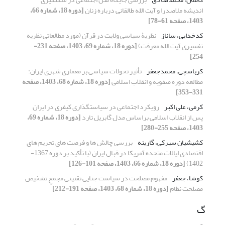
اندیشه ملاصدرا و آیت ‏الله طالقانی درباره زنان
[دوره 18، شماره 66،
1403، صفحه 61-78]
کدخدایی، ساناز
نظریۀ سیاسی ولایت در قرآن (مورد مطالعاتی نظریه
تفسیری آیت الله معرفت)
[دوره 18، شماره 69، 1403، صفحه 231-
254]
کرباسچی، محمدجعفر
تأثیر تحولات سیاسی بر معماری شهری ایران:
مطالعه دوره صفویه و انقلاب اسلامی
[دوره 18، شماره 68، 1403، صفحه
331-353]
کرمى، على اکبر
رویکرد اجتماعی در سیاستگذاری کیفری در ایران
پس از انقلاب اسلامی براساس مدل گابریل تارد
[دوره 18، شماره 69،
1403، صفحه 255-280]
کشیشیان سیرکی، گارینه
بررسی چالش ها و فرصت های تحریم های
اقتصادی ایالات متحده آمریکا در قبال ایران (با تأکید بر دوره 1367-
1402)
[دوره 18، شماره 66، 1403، صفحه 101-126]
کوشا، جعفر
مفهوم مصلحت در سیاست جنایی تقنینی مجمعِ تشخیص
مصلحت نظام
[دوره 18، شماره 68، 1403، صفحه 191-212]
گ