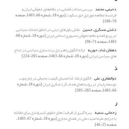
دحیمی، محمد
بررسی عدالت قضایی در نظام‌های حقوقی ایران و
فرانسه مطالعه موردی حق سکوت
[دوره 18، شماره 66، 1403، صفحه
79-100]
دشتی عسکری، حسین
نقش باورهای دینی در تحقق اعتماد سیاسی
در پرتو فقه و نظام حقوقی جمهوری اسلامی ایران
[دوره 18، شماره 68،
1403، صفحه 71-90]
دهقان شاد، حوریه
ارائه الگوی راهبردی برندسازی سیاسی در جناح
های سیاسی ایرانی
[دوره 18، شماره 66، 1403، صفحه 205-224]
ذ
ذوالفقاری، علی
الگوی ارتقاء شاخصهای کیفیت محیطی در چارچوب
توسعه پایدار در روستاهای هدف گردشگری ایران
[دوره 18، شماره
66، 1403، صفحه 285-305]
ر
رحمانی، سمیه
بهره گیری از ظرفیت های حقوق شهروندی برای مقابله
با جرایم علیه امنیت ملی در فضای مجازی
[دوره 18، شماره 67، 1403،
صفحه 25-46]