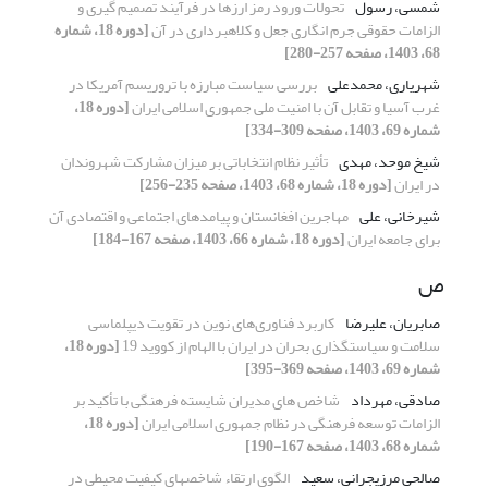
شمسی، رسول
تحولات ورود رمز ارزها در فرآیند تصمیم گیری و
الزامات حقوقی جرم انگاری جعل و کلاهبرداری در آن
[دوره 18، شماره
68، 1403، صفحه 257-280]
شهریاری، محمدعلی
بررسی سیاست مبارزه با تروریسم آمریکا در
غرب آسیا و تقابل آن با امنیت ملی جمهوری اسلامی ایران
[دوره 18،
شماره 69، 1403، صفحه 309-334]
شیخ موحد، مهدی
تأثیر نظام انتخاباتی بر میزان مشارکت شهروندان
در ایران
[دوره 18، شماره 68، 1403، صفحه 235-256]
شیرخانی، علی
مهاجرین افغانستان و پیامدهای اجتماعی و اقتصادی آن
برای جامعه ایران
[دوره 18، شماره 66، 1403، صفحه 167-184]
ص
صابریان، علیرضا
کاربرد فناوری‌های نوین در تقویت دیپلماسی
سلامت و سیاستگذاری بحران در ایران با الهام از کووید 19
[دوره 18،
شماره 69، 1403، صفحه 369-395]
صادقی، مهرداد
شاخص های مدیران شایسته فرهنگی با تأکید بر
الزامات توسعه فرهنگی در نظام جمهوری اسلامی ایران
[دوره 18،
شماره 68، 1403، صفحه 167-190]
صالحی مرزیجرانی، سعید
الگوی ارتقاء شاخصهای کیفیت محیطی در