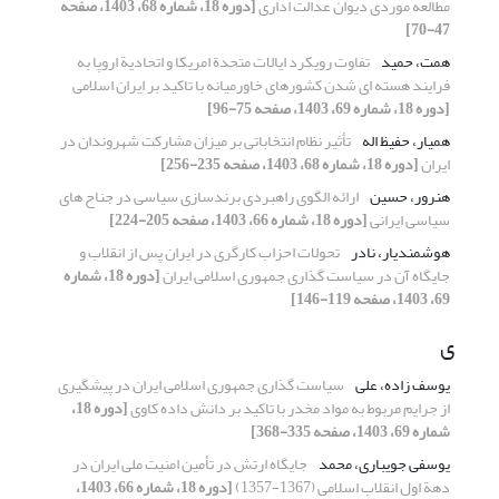
مطالعه موردی دیوان عدالت اداری
[دوره 18، شماره 68، 1403، صفحه
47-70]
همت، حمید
تفاوت رویکرد ایالات متحدة امریکا و اتحادیة اروپا به
فرایند هسته ای شدن کشورهای خاورمیانه با تاکید بر ایران اسلامی
[دوره 18، شماره 69، 1403، صفحه 75-96]
همیار، حفیظ اله
تأثیر نظام انتخاباتی بر میزان مشارکت شهروندان در
ایران
[دوره 18، شماره 68، 1403، صفحه 235-256]
هنرور، حسین
ارائه الگوی راهبردی برندسازی سیاسی در جناح های
سیاسی ایرانی
[دوره 18، شماره 66، 1403، صفحه 205-224]
هوشمندیار، نادر
تحولات احزاب کارگری در ایران پس از انقلاب و
جایگاه آن در سیاست گذاری جمهوری اسلامی ایران
[دوره 18، شماره
69، 1403، صفحه 119-146]
ی
یوسف زاده، علی
سیاست گذاری جمهوری اسلامی ایران در پیشگیری
از جرایم مربوط به مواد مخدر با تاکید بر دانش داده کاوی
[دوره 18،
شماره 69، 1403، صفحه 335-368]
یوسفی جویباری، محمد
جایگاه ارتش در تأمین امنیت ملی ایران در
دهة اول انقلاب اسلامی (1367-1357)
[دوره 18، شماره 66، 1403،