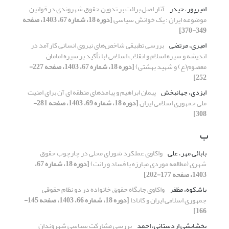
امیرپور، حیدر
آثار اصل برائت بر تدوین حقوق شهروندی در قوانین
موضوعه ایران : یک خوانش سیاسی
[دوره 18، شماره 67، 1403، صفحه
349-370]
امیری، مرتضی
بررسی تطبیقی شاخص‌های نیروی انسانی کارآمد در
اندیشه و سیره اسلام و انقلاب اسلامی (با تأکید بر سیره امامان
معصوم(ع) و شهید بهشتی)
[دوره 18، شماره 67، 1403، صفحه 227-
252]
ایزدی، جهانبخش
پیمان ابراهیم و پیامدهای منطقه ای آن برای امنیت
ملی جمهوری اسلامی ایران
[دوره 18، شماره 69، 1403، صفحه 281-
308]
ب
بابائی مهر، علی
واکاوی عملکرد شورای محلی در چارچوب حقوق
شهری (مطالعه موردی مبارزه با فساد و رانت)
[دوره 18، شماره 67،
1403، صفحه 177-202]
باشکوه، مظفر
واکاوی جایگاه حقوق خانواده در دو نظام حقوقی
جمهوری اسلامی ایران و کانادا
[دوره 18، شماره 66، 1403، صفحه 145-
166]
بخشایشی اردستانی، احمد
بررسی مشارکت سیاسی شهروندان