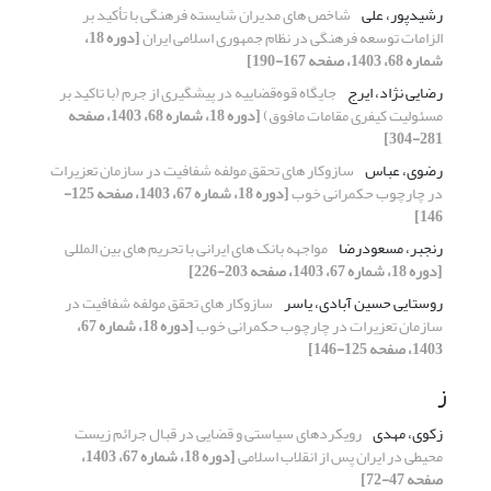
رشیدپور، علی
شاخص های مدیران شایسته فرهنگی با تأکید بر
الزامات توسعه فرهنگی در نظام جمهوری اسلامی ایران
[دوره 18،
شماره 68، 1403، صفحه 167-190]
رضایی نژاد، ایرج
جایگاه قوه‌قضاییه در پیشگیری از جرم (با تاکید بر
مسئولیت کیفری مقامات مافوق)
[دوره 18، شماره 68، 1403، صفحه
281-304]
رضوی، عباس
سازوکار های تحقق مولفه‌ شفافیت در سازمان تعزیرات
در چارچوب حکمرانی خوب
[دوره 18، شماره 67، 1403، صفحه 125-
146]
رنجبر، مسعودرضا
مواجهه‏ بانک‏ های ایرانی با تحریم‏ های بین‏ المللی
[دوره 18، شماره 67، 1403، صفحه 203-226]
روستایی حسین آبادی، یاسر
سازوکار های تحقق مولفه‌ شفافیت در
سازمان تعزیرات در چارچوب حکمرانی خوب
[دوره 18، شماره 67،
1403، صفحه 125-146]
ز
زکوی، مهدی
رویکردهای سیاستی و قضایی در قبال جرائم زیست
محیطی در ایران پس از انقلاب اسلامی
[دوره 18، شماره 67، 1403،
صفحه 47-72]