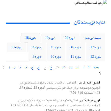
نمایه نویسندگان
همه دوره ها
دوره 20
دوره 19
دوره 18
دوره 17
دوره 16
دوره 15
دوره 14
دوره 13
دوره 12
دوره 11
دوره 10
دوره 9
همه
آ
ا
ب
پ
ت
ث
ج
چ
ح
خ
د
ذ
ر
ز
ژ
آ
آبادی زاده، فریبا
آثار اصل برائت بر تدوین حقوق شهروندی در
قوانین موضوعه ایران : یک خوانش سیاسی
[دوره 18، شماره 67،
1403، صفحه 349-370]
آرین فر، نرگس
نقش تفکر حزبی شخصیت‌محور نخبگان حزبی بر
کارآمدی احزاب سیاسی ( مطالعه موردی حزب اعتماد ملی 1384تا1392)
[دوره 18، شماره 67، 1403، صفحه 97-124]