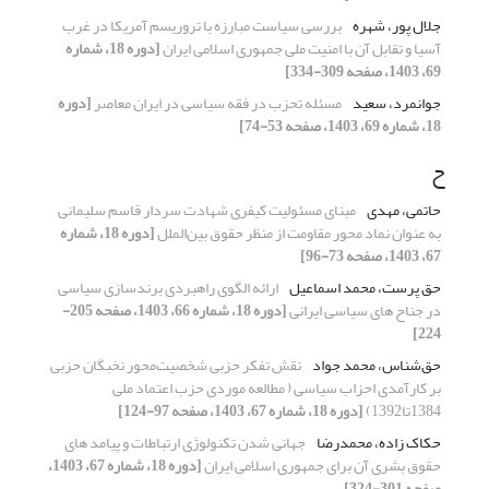
جلال پور، شهره
بررسی سیاست مبارزه با تروریسم آمریکا در غرب
آسیا و تقابل آن با امنیت ملی جمهوری اسلامی ایران
[دوره 18، شماره
69، 1403، صفحه 309-334]
جوانمرد، سعید
مسئله تحزب در فقه سیاسی در ایران معاصر
[دوره
18، شماره 69، 1403، صفحه 53-74]
ح
حاتمی، مهدی
مبنای مسئولیت کیفری شهادت سردار قاسم سلیمانی
به عنوان نماد محور مقاومت از منظر حقوق بین‌الملل
[دوره 18، شماره
67، 1403، صفحه 73-96]
حق پرست، محمد اسماعیل
ارائه الگوی راهبردی برندسازی سیاسی
در جناح های سیاسی ایرانی
[دوره 18، شماره 66، 1403، صفحه 205-
224]
حق‌شناس، محمد جواد
نقش تفکر حزبی شخصیت‌محور نخبگان حزبی
بر کارآمدی احزاب سیاسی ( مطالعه موردی حزب اعتماد ملی
1384تا1392)
[دوره 18، شماره 67، 1403، صفحه 97-124]
حکاک زاده، محمدرضا
جهانی شدن تکنولوژی ارتباطات و پیامد های
حقوق بشری آن برای جمهوری اسلامی ایران
[دوره 18، شماره 67، 1403،
صفحه 301-324]