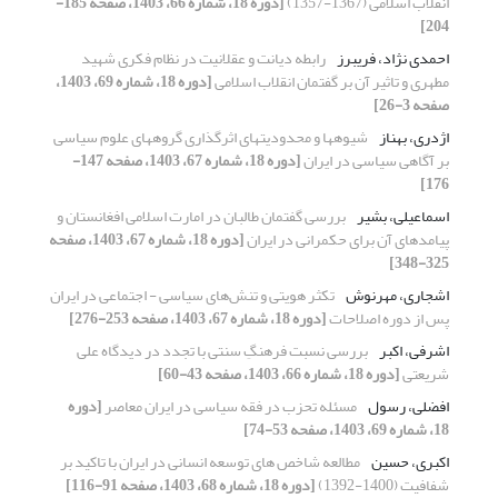
انقلاب اسلامی (1367-1357)
[دوره 18، شماره 66، 1403، صفحه 185-
204]
احمدی نژاد، فریبرز
رابطه دیانت و عقلانیت در نظام فکری شهید
مطهری و تاثیر آن بر گفتمان انقلاب اسلامی
[دوره 18، شماره 69، 1403،
صفحه 3-26]
اژدری، بهناز
شیوه‏ها و محدودیت‏های اثرگذاری گروه‏های علوم سیاسی
بر آگاهی سیاسی در ایران
[دوره 18، شماره 67، 1403، صفحه 147-
176]
اسماعیلی، بشیر
بررسی گفتمان طالبان در امارت اسلامی افغانستان و
پیامدهای آن برای حکمرانی در ایران
[دوره 18، شماره 67، 1403، صفحه
325-348]
اشجاری، مهرنوش
تکثر هویتی و تنش‌های سیاسی - اجتماعی در ایران
پس از دوره اصلاحات
[دوره 18، شماره 67، 1403، صفحه 253-276]
اشرفی، اکبر
بررسی نسبت فرهنگِ سنتی با تجدد در دیدگاه علی
شریعتی
[دوره 18، شماره 66، 1403، صفحه 43-60]
افضلی، رسول
مسئله تحزب در فقه سیاسی در ایران معاصر
[دوره
18، شماره 69، 1403، صفحه 53-74]
اکبری، حسین
مطالعه شاخص های توسعه انسانی در ایران با تاکید بر
شفافیت (1400-1392)
[دوره 18، شماره 68، 1403، صفحه 91-116]