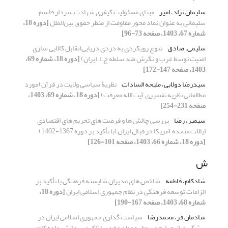
سلیمان نژاد، امیر
مبنای مسئولیت کیفری شهادت سردار قاسم
سلیمانی به عنوان نماد محور مقاومت از منظر حقوق بین‌الملل
[دوره 18،
شماره 67، 1403، صفحه 73-96]
سلیمی، صادق
تنوع رویکردی به دزدی دریایی(تقابل کالایی سازی
امنیت توسط غرب و نگرش ضد سلطه ج.ا. ایران)
[دوره 18، شماره 69،
1403، صفحه 147-172]
سیدرضا دولابی، ملیحه السادات
نظریۀ سیاسی ولایت در قرآن (مورد
مطالعاتی نظریه تفسیری آیت الله معرفت)
[دوره 18، شماره 69، 1403،
صفحه 231-254]
سیمبر، رضا
بررسی چالش ها و فرصت های تحریم های اقتصادی
ایالات متحده آمریکا در قبال ایران (با تأکید بر دوره 1367-1402)
[دوره 18، شماره 66، 1403، صفحه 101-126]
ش
شادکام، فاطمه
شاخص های مدیران شایسته فرهنگی با تأکید بر
الزامات توسعه فرهنگی در نظام جمهوری اسلامی ایران
[دوره 18،
شماره 68، 1403، صفحه 167-190]
شادمان فر، محمدرضا
سیاست گذاری جمهوری اسلامی ایران در
پیشگیری از جرایم مربوط به مواد مخدر با تاکید بر دانش داده کاوی