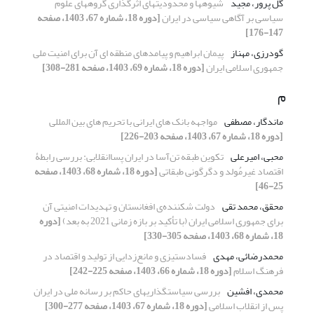
گل پرور، مجید
شیوه‏ها و محدودیت‏های اثرگذاری گروه‏های علوم
سیاسی بر آگاهی سیاسی در ایران
[دوره 18، شماره 67، 1403، صفحه
147-176]
گودرزی، مهناز
پیمان ابراهیم و پیامدهای منطقه ای آن برای امنیت ملی
جمهوری اسلامی ایران
[دوره 18، شماره 69، 1403، صفحه 281-308]
م
ماندگار، مصطفی
مواجهه‏ بانک‏ های ایرانی با تحریم‏ های بین‏ المللی
[دوره 18، شماره 67، 1403، صفحه 203-226]
محبی، امیرعلی
تکوین طبقه تن‌آسا در ایران پساانقلابی: بررسی رابطۀ
اقتصاد غیرمُولد و دگرگونی طبقاتی
[دوره 18، شماره 68، 1403، صفحه
25-46]
محقق، محمد تقی
دولت شکننده‌ی افغانستان و تهدیدات امنیتی آن
برای جمهوری اسلامی ایران (با تأکید بر بازه زمانی 2021 به بعد)
[دوره
18، شماره 68، 1403، صفحه 305-330]
محمدرضائی، مهدی
فسادستیزی و مانع‌زدایی از تولید و اقتصاد در
فرهنگ اسلام
[دوره 18، شماره 66، 1403، صفحه 225-242]
محمدی، افشین
بررسی سیاستگذاری‏های حاکم بر رسانه ملی در ایران
پس از انقلاب اسلامی
[دوره 18، شماره 67، 1403، صفحه 277-300]