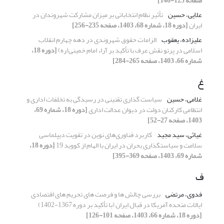
صفحه 125-146]
علایی، حسین
تأثیر نظام انتخاباتی بر میزان مشارکت شهروندان در
ایران
[دوره 18، شماره 68، 1403، صفحه 235-256]
علیزاده، یعقوب
الزامات حقوق شهروندی در دهه چهارم انقلاب
اسلامی در پرتو نقش عرف با تأکید بر آراء امام خمینی(ره)
[دوره 18،
شماره 66، 1403، صفحه 265-284]
غ
غلامی، حسین
سیاست گذاری تقنینی در رسیدگی به تخلفات اداری و
انتظامی کارکنان دولت در دیوان عدالت اداری
[دوره 18، شماره 69،
1403، صفحه 27-52]
غیاثی، سید مجید
کاربرد فناوری‌های نوین در تقویت دیپلماسی
سلامت و سیاستگذاری بحران در ایران با الهام از کووید 19
[دوره 18،
شماره 69، 1403، صفحه 369-395]
ف
فدوی، مرتضی
بررسی چالش ها و فرصت های تحریم های اقتصادی
ایالات متحده آمریکا در قبال ایران (با تأکید بر دوره 1367-1402)
[دوره 18، شماره 66، 1403، صفحه 101-126]