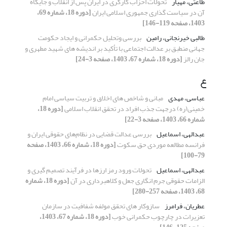
طاعتی، مهیار
تحولات احزاب کارگری در ایران پس از انقلاب و جایگاه
آن در سیاست گذاری جمهوری اسلامی ایران
[دوره 18، شماره 69،
1403، صفحه 119-146]
طالبی خیرنجانی، رامین
بررسی وتحلیل حکمرانی و ایجاد حکومت
جهانی منطبق بر عدالت اجتماعی با تأکید بر اندیشه های شهید مطهری و
جان رالز
[دوره 18، شماره 67، 1403، صفحه 3-24]
ع
عباسی، مهدی
مبانی و شاخص های اخلاق و تربیت سیاسی امام
خمینی(ره) درجهت جذب افراد در تحقق انقلاب اسلامی
[دوره 18،
شماره 66، 1403، صفحه 3-22]
عبدالهی، اسماعیل
بررسی عدالت قضایی در نظام‌های حقوقی ایران و
فرانسه مطالعه موردی حق سکوت
[دوره 18، شماره 66، 1403، صفحه
79-100]
عبدالهی، اسماعیل
تحولات ورود رمز ارزها در فرآیند تصمیم گیری و
الزامات حقوقی جرم انگاری جعل و کلاهبرداری در آن
[دوره 18، شماره
68، 1403، صفحه 257-280]
عطریان، فرامرز
سازوکار های تحقق مولفه‌ شفافیت در سازمان
تعزیرات در چارچوب حکمرانی خوب
[دوره 18، شماره 67، 1403،