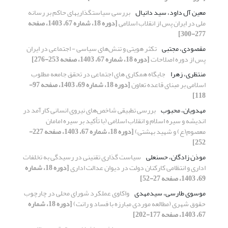
معین آل داود، سید دانیال
بررسی سیاستگذاری‏های حاکم بر رسانه
ملی در ایران پس از انقلاب اسلامی
[دوره 18، شماره 67، 1403، صفحه
277-300]
مقصودی، مجتبی
تکثر هویتی و تنش‌های سیاسی - اجتماعی در ایران
پس از دوره اصلاحات
[دوره 18، شماره 67، 1403، صفحه 253-276]
منتظری، زهرا
جایگاه همکاری های اجتماعی در تحقق جامعه مطلوب
اسلامی بر مبنای قاعده تعاون
[دوره 18، شماره 69، 1403، صفحه 97-
118]
مهدویان، محبوب
بررسی تطبیقی شاخص‌های نیروی انسانی کارآمد در
اندیشه و سیره اسلام و انقلاب اسلامی (با تأکید بر سیره امامان
معصوم(ع) و شهید بهشتی)
[دوره 18، شماره 67، 1403، صفحه 227-
252]
موذن زادگان، حسنعلی
سیاست گذاری تقنینی در رسیدگی به تخلفات
اداری و انتظامی کارکنان دولت در دیوان عدالت اداری
[دوره 18، شماره
69، 1403، صفحه 27-52]
موسوی طارسی، سیدمهدی
واکاوی عملکرد شورای محلی در چارچوب
حقوق شهری (مطالعه موردی مبارزه با فساد و رانت)
[دوره 18، شماره
67، 1403، صفحه 177-202]