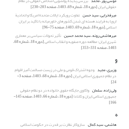
موسی پور، محمد
بررسی پدیده پولشویی اشخاص حقوقی در نظام
حقوقی ایران
[دوره 18، شماره 69، 1403، صفحه 203-230]
میرفخرایی، سید حسن
تفاوت رویکرد ایالات متحدة امریکا و اتحادیة
اروپا به فرایند هسته ای شدن کشورهای خاورمیانه با تاکید بر ایران
اسلامی
[دوره 18، شماره 69، 1403، صفحه 75-96]
میرهاشمی روته، سید محمد حسین
تأثیر تحولات سیاسی بر معماری
شهری ایران: مطالعه دوره صفویه و انقلاب اسلامی
[دوره 18، شماره 68،
1403، صفحه 331-353]
و
وزیری، مجید
وجوه اشتراک قومی و ملی در زیست مسالمت‌آمیز اقوام
در نظام جمهوری اسلامی ایران
[دوره 18، شماره 68، 1403، صفحه 3-
24]
ولی زاده، سلمان
واکاوی جایگاه حقوق خانواده در دو نظام حقوقی
جمهوری اسلامی ایران و کانادا
[دوره 18، شماره 66، 1403، صفحه 145-
166]
ه
هاشمی، سید کمال
سازوکار نظارت بر قدرت در حکومت اسلامی