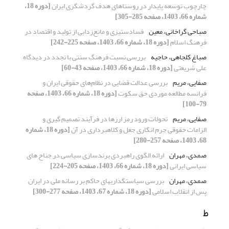
چارچوب توسعه پایدار در روستاهای هدف گردشگری ایران
[دوره 18،
شماره 66، 1403، صفحه 285-305]
صباحی گراخانی، معین
فسادستیزی و مانع‌زدایی از تولید و اقتصاد در
فرهنگ اسلام
[دوره 18، شماره 66، 1403، صفحه 225-242]
صباغ کلجاهی، حاجیه
بررسی نسبت فرهنگِ سنتی با تجدد در دیدگاه
علی شریعتی
[دوره 18، شماره 66، 1403، صفحه 43-60]
صفایی، مریم
بررسی عدالت قضایی در نظام‌های حقوقی ایران و
فرانسه مطالعه موردی حق سکوت
[دوره 18، شماره 66، 1403، صفحه
79-100]
صفایی، مریم
تحولات ورود رمز ارزها در فرآیند تصمیم گیری و
الزامات حقوقی جرم انگاری جعل و کلاهبرداری در آن
[دوره 18، شماره
68، 1403، صفحه 257-280]
صمدی، مهران
ارائه الگوی راهبردی برندسازی سیاسی در جناح های
سیاسی ایرانی
[دوره 18، شماره 66، 1403، صفحه 205-224]
صمدی، مهران
بررسی سیاستگذاری‏های حاکم بر رسانه ملی در ایران
پس از انقلاب اسلامی
[دوره 18، شماره 67، 1403، صفحه 277-300]
ط