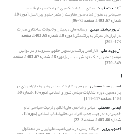
آزادبخت، فرید
مبنای مسئولیت کیفری شهادت سردار قاسم
سلیمانی به عنوان نماد محور مقاومت از منظر حقوق بین‌الملل
[دوره 18،
شماره 67، 1403، صفحه 73-96]
آقاپور بیشک، مهدی
رسانه‌ های دیجیتال و تحولات ساختاری قدرت
در ایران؛ از تمرکز به پراکندگی
[دوره 18، شماره 69، 1403، صفحه
173-202]
آل بویه، علی
آثار اصل برائت بر تدوین حقوق شهروندی در قوانین
موضوعه ایران : یک خوانش سیاسی
[دوره 18، شماره 67، 1403، صفحه
349-370]
ا
ابطحی، سید مصطفی
بررسی مشارکت سیاسی شهروندان اهوازی در
یازدهمین دوره انتخابات مجلس شورای اسلامی
[دوره 18، شماره 68،
1403، صفحه 117-144]
ابطحی، مصطفی
مبانی و شاخص های اخلاق و تربیت سیاسی امام
خمینی(ره) درجهت جذب افراد در تحقق انقلاب اسلامی
[دوره 18،
شماره 66، 1403، صفحه 3-22]
احدی، پرویز
جایگاه ارتش در تأمین امنیت ملی ایران در دهة اول