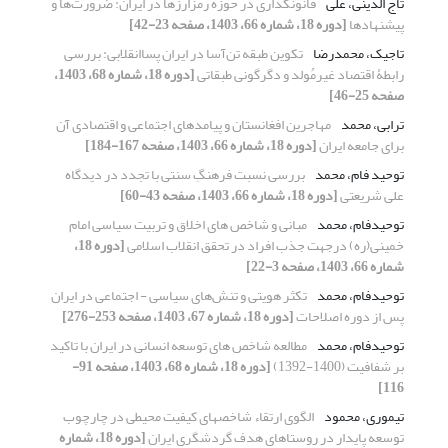
تاج الدینی، علی
قانونگذاری در حوزه رمزارزها در ایران: ضرورت‌ها و
پیشنهادها
[دوره 18، شماره 66، 1403، صفحه 23-42]
تاجیک، محمدرضا
تکوین طبقه تن‌آسا در ایران پساانقلابی: بررسی
رابطۀ اقتصاد غیرمُولد و دگرگونی طبقاتی
[دوره 18، شماره 68، 1403،
صفحه 25-46]
ترابی، محمد
مهاجرین افغانستان و پیامدهای اجتماعی و اقتصادی آن
برای جامعه ایران
[دوره 18، شماره 66، 1403، صفحه 167-184]
توحید فام، محمد
بررسی نسبت فرهنگِ سنتی با تجدد در دیدگاه
علی شریعتی
[دوره 18، شماره 66، 1403، صفحه 43-60]
توحیدفام، محمد
مبانی و شاخص های اخلاق و تربیت سیاسی امام
خمینی(ره) درجهت جذب افراد در تحقق انقلاب اسلامی
[دوره 18،
شماره 66، 1403، صفحه 3-22]
توحیدفام، محمد
تکثر هویتی و تنش‌های سیاسی - اجتماعی در ایران
پس از دوره اصلاحات
[دوره 18، شماره 67، 1403، صفحه 253-276]
توحیدفام، محمد
مطالعه شاخص های توسعه انسانی در ایران با تاکید
بر شفافیت (1400-1392)
[دوره 18، شماره 68، 1403، صفحه 91-
116]
تیموری، محمود
الگوی ارتقاء شاخصهای کیفیت محیطی در چارچوب
توسعه پایدار در روستاهای هدف گردشگری ایران
[دوره 18، شماره