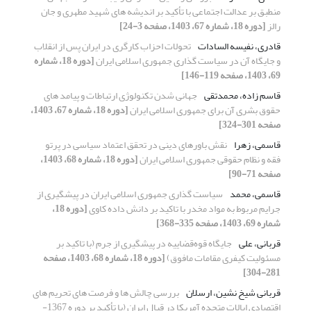
منطبق بر عدالت اجتماعی با تأکید بر اندیشه های شهید مطهری و جان
رالز
[دوره 18، شماره 67، 1403، صفحه 3-24]
قادری، نفیسه السادات
تحولات احزاب کارگری در ایران پس از انقلاب
و جایگاه آن در سیاست گذاری جمهوری اسلامی ایران
[دوره 18، شماره
69، 1403، صفحه 119-146]
قاسم زاده، محمدتقی
جهانی شدن تکنولوژی ارتباطات و پیامد های
حقوق بشری آن برای جمهوری اسلامی ایران
[دوره 18، شماره 67، 1403،
صفحه 301-324]
قاسمی، زهرا
نقش باورهای دینی در تحقق اعتماد سیاسی در پرتو
فقه و نظام حقوقی جمهوری اسلامی ایران
[دوره 18، شماره 68، 1403،
صفحه 71-90]
قاسمی، محمد
سیاست گذاری جمهوری اسلامی ایران در پیشگیری از
جرایم مربوط به مواد مخدر با تاکید بر دانش داده کاوی
[دوره 18،
شماره 69، 1403، صفحه 335-368]
قربانی، علی
جایگاه قوه‌قضاییه در پیشگیری از جرم (با تاکید بر
مسئولیت کیفری مقامات مافوق)
[دوره 18، شماره 68، 1403، صفحه
281-304]
قربانی شیخ نشین، ارسلان
بررسی چالش ها و فرصت های تحریم های
اقتصادی ایالات متحده آمریکا در قبال ایران (با تأکید بر دوره 1367-