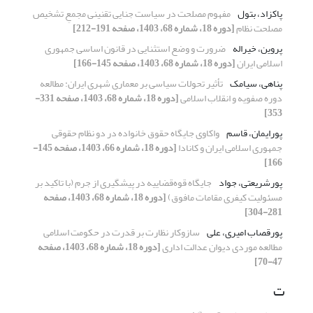
پاکزاد، بتول
مفهوم مصلحت در سیاست جنایی تقنینی مجمعِ تشخیص
مصلحت نظام
[دوره 18، شماره 68، 1403، صفحه 191-212]
پروین، خیراله
ضرورت و وضع استثنایی در قانون اساسی جمهوری
اسلامی ایران
[دوره 18، شماره 68، 1403، صفحه 145-166]
پناهی، سیامک
تأثیر تحولات سیاسی بر معماری شهری ایران: مطالعه
دوره صفویه و انقلاب اسلامی
[دوره 18، شماره 68، 1403، صفحه 331-
353]
پورایمان، قاسم
واکاوی جایگاه حقوق خانواده در دو نظام حقوقی
جمهوری اسلامی ایران و کانادا
[دوره 18، شماره 66، 1403، صفحه 145-
166]
پورشریعتی، جواد
جایگاه قوه‌قضاییه در پیشگیری از جرم (با تاکید بر
مسئولیت کیفری مقامات مافوق)
[دوره 18، شماره 68، 1403، صفحه
281-304]
پورقصاب امیری، علی
سازوکار نظارت بر قدرت در حکومت اسلامی
مطالعه موردی دیوان عدالت اداری
[دوره 18، شماره 68، 1403، صفحه
47-70]
ت