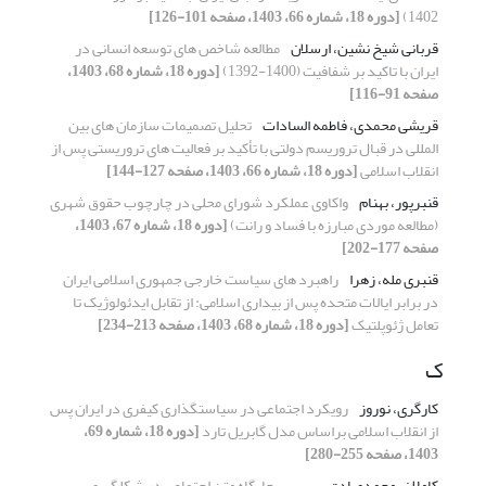
1402)
[دوره 18، شماره 66، 1403، صفحه 101-126]
قربانی شیخ نشین، ارسلان
مطالعه شاخص های توسعه انسانی در
ایران با تاکید بر شفافیت (1400-1392)
[دوره 18، شماره 68، 1403،
صفحه 91-116]
قریشی محمدی، فاطمه السادات
تحلیل تصمیمات سازمان های بین
المللی در قبال تروریسم دولتی با تأکید بر فعالیت های تروریستی پس از
انقلاب اسلامی
[دوره 18، شماره 66، 1403، صفحه 127-144]
قنبرپور، بهنام
واکاوی عملکرد شورای محلی در چارچوب حقوق شهری
(مطالعه موردی مبارزه با فساد و رانت)
[دوره 18، شماره 67، 1403،
صفحه 177-202]
قنبری مله، زهرا
راهبرد های سیاست خارجی جمهوری اسلامی ایران
در برابر ایالات متحده پس از بیداری اسلامی: از تقابل ایدئولوژیک تا
تعامل ژئوپلتیک
[دوره 18، شماره 68، 1403، صفحه 213-234]
ک
کارگرى، نوروز
رویکرد اجتماعی در سیاستگذاری کیفری در ایران پس
از انقلاب اسلامی براساس مدل گابریل تارد
[دوره 18، شماره 69،
1403، صفحه 255-280]
کاملان، محمدصادق
بررسی جایگاه متن اجتماعی در شکل‏گیری