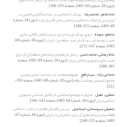
[دوره 18، شماره 69، 1403، صفحه 335-368]
شادمانفر، محمدرضا
رویکرد اجتماعی در سیاستگذاری کیفری در
ایران پس از انقلاب اسلامی براساس مدل گابریل تارد
[دوره 18، شماره
69، 1403، صفحه 255-280]
شاملو، سوده
تنوع رویکردی به دزدی دریایی(تقابل کالایی سازی
امنیت توسط غرب و نگرش ضد سلطه ج.ا. ایران)
[دوره 18، شماره 69،
1403، صفحه 147-172]
شاه رضائی، محمّدحسن
پیمان ابراهیم و پیامدهای منطقه ای آن برای
امنیت ملی جمهوری اسلامی ایران
[دوره 18، شماره 69، 1403، صفحه
281-308]
شجاعی نژاد، سیدرافع
مفهوم مصلحت در سیاست جنایی تقنینی
مجمعِ تشخیص مصلحت نظام
[دوره 18، شماره 68، 1403، صفحه 191-
212]
شفایی، عقیل
ضرورت و وضع استثنایی در قانون اساسی جمهوری
اسلامی ایران
[دوره 18، شماره 68، 1403، صفحه 145-166]
شفیعی سروستانی، اسماعیل
بررسی گفتمان طالبان در امارت اسلامی
افغانستان و پیامدهای آن برای حکمرانی در ایران
[دوره 18، شماره 67،
1403، صفحه 325-348]