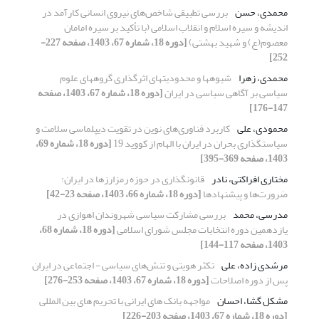
محمدی، حسن
بررسی تطبیقی شاخص‌های نیروی انسانی کارآمد در
اندیشه و سیره اسلام و انقلاب اسلامی (با تأکید بر سیره امامان
معصوم(ع) و شهید بهشتی)
[دوره 18، شماره 67، 1403، صفحه 227-
252]
محمدی، زهرا
شیوه‏ها و محدودیت‏های اثرگذاری گروه‏های علوم
سیاسی بر آگاهی سیاسی در ایران
[دوره 18، شماره 67، 1403، صفحه
147-176]
محمودی، علی
کاربرد فناوری‌های نوین در تقویت دیپلماسی سلامت و
سیاستگذاری بحران در ایران با الهام از کووید 19
[دوره 18، شماره 69،
1403، صفحه 369-395]
مختاری افراکتی، نادر
قانونگذاری در حوزه رمزارزها در ایران:
ضرورت‌ها و پیشنهادها
[دوره 18، شماره 66، 1403، صفحه 23-42]
مدرسی، محمد
بررسی مشارکت سیاسی شهروندان اهوازی در
یازدهمین دوره انتخابات مجلس شورای اسلامی
[دوره 18، شماره 68،
1403، صفحه 117-144]
مرشدی زاده، علی
تکثر هویتی و تنش‌های سیاسی - اجتماعی در ایران
پس از دوره اصلاحات
[دوره 18، شماره 67، 1403، صفحه 253-276]
مشکل گشا، احسان
مواجهه‏ بانک‏ های ایرانی با تحریم‏ های بین‏ المللی
[دوره 18، شماره 67، 1403، صفحه 203-226]