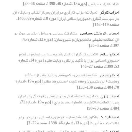
حیات احزاب سیاسی
[دوره 13، شماره 46، 1398، صفحه 46-23]
احزاب کارگر
تحولات احزاب کارگری در ایران پس از انقلاب و جایگاه آن
در سیاست گذاری جمهوری اسلامی ایران
[دوره 18، شماره 69، 1403،
صفحه 119-146]
احساس اثربخشی سیاسی
مشارکت سیاسی و عوامل اجتماعی موثر بر
آن (مطالعه تطبیقی دانشجویان و شهروندان)
[دوره 12، شماره 45،
1397، صفحه 3-20]
احکام اسلام
انتخاب کارگزاران، تجلی نظریه سیاسی اسلام در نظام
جمهوری اسلامی ایران با تأکید بر نظریه ولایت فقیه
[دوره 14، شماره
53، 1399، صفحه 27-46]
احکام وضعی
مقایسه تطبیقی حکم وضعی حقوق بشر از دیدگاه
وهابیت ( ابن عثیمین) و فقه شیعه (محمدرضا مظفر)
[دوره 19، شماره
70، 1404، صفحه 130-153]
احمد عزیزی
تحلیل جامعه‌ شناختی بحران نسلی و فرهنگی در ایران
پس از انقلاب (با تاکید بر اشعار احمد عزیزی )
[دوره 19، شماره 71،
1404، صفحه 73-98]
احمد فردید
واکاوی اندیشه مقاومت جمهوری‌اسلامی ایران در برابر
ایالات‌متحدۀ آمریکا
[دوره 13، شماره 46، 1398، صفحه 22-3]
احمدی‌نژاد
بررسی شاخص‌های حکمرانی مطلوب (حاکمیت قانون و