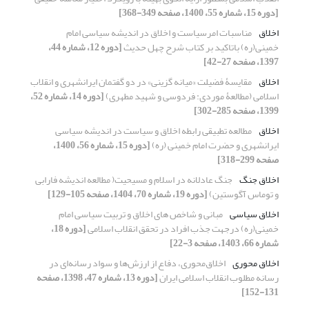
[دوره 15، شماره 55، 1400، صفحه 349-368]
اخلاق
مناسبات امرسیاست و اخلاق در اندیشه سیاسی امام
خمینی(ره) باتاکید بر کتاب شرح چهل حدیث
[دوره 12، شماره 44،
1397، صفحه 27-42]
اخلاق
مقایسۀ فضیلت «میانه گزینی» در دو گفتمان ایرانشهری و انقلاب
اسلامی (مطالعۀ موردی: فردوسی و شهید مطهری)
[دوره 14، شماره 52،
1399، صفحه 285-302]
اخلاق
مطالعه تطبیقی رابطه اخلاق و سیاست در اندیشه سیاسی
ایرانشهری و حضرت امام خمینی (ره)
[دوره 15، شماره 56، 1400،
صفحه 299-318]
اخلاق جنگ
جنگ عادلانه در اسلام و مسیحیت( مطالعه اندیشه فارابی
و توماس آگوستین)
[دوره 19، شماره 70، 1404، صفحه 105-129]
اخلاق سیاسی
مبانی و شاخص های اخلاق و تربیت سیاسی امام
خمینی(ره) درجهت جذب افراد در تحقق انقلاب اسلامی
[دوره 18،
شماره 66، 1403، صفحه 3-22]
اخلاق محوری
اخلاق‌محوری، دفاع از ارزش‌ها و سواد رسانه‌ای در
رسانه مطلوب انقلاب اسلامی ایران
[دوره 13، شماره 47، 1398، صفحه
131-152]