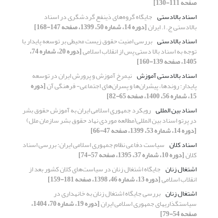
صفحه 111-130]
اسناد بالادستی
جایگاه گروه‌های ذینفع گردشگری در اسناد
بالادستی ج. ا. ایران
[دوره 14، شماره 50، 1399، صفحه 147-168]
اسناد بالادستی
بررسی امنیت حقوق زیست محیطی بر توسعه پایدار با
توجه به اسناد بالا دستی پس از انقلاب اسلامی
[دوره 20، شماره 74،
1405، صفحه 139-160]
اسناد بالادستی آموزش
نیمرخ آموزش و پرورش ایران در توسعه
پایدار: روندها، پیشران‌ها و پسران‌های اجتماعی- فرهنگی آن
[دوره
15، شماره 56، 1400، صفحه 65-82]
اسناد بین المللی
رویکرد جمهوری اسلامی ایران به آموزش حقوق بشر
در پرتو اسناد بین المللی(مطالعه موردی نهاد حقوق بشر سازمان ملل)
[دوره 14، شماره 53، 1399، صفحه 47-66]
اسناد کلان
سیاست دفاعی نظام جمهوری اسلامی ایران: بررسی اسناد
کلان
[دوره 10، شماره 37، 1395، صفحه 57-74]
اشتغال زنان
جایگاه اشتغال زنان در سیاست‌های کلان کشور بعد از
انقلاب اسلامی
[دوره 13، شماره 46، 1398، صفحه 181-159]
اشتغال زنان
بررسی جایگاه اشتغال زنان به خانه‏داری در
سیاستگذاری‏های جمهوری اسلامی ایران
[دوره 19، شماره 70، 1404،
صفحه 54-79]