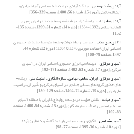
آزادی مثبت و منفی
جایگاه آزادی در اندیشه‌ سیاسی آیزایا برلین و
آیت‌الله نائینی
[دوره 15، شماره 56، 1400، صفحه 339-356]
آزادی مطبوعات
رابطۀ دولت و طبقۀ متوسط جدید در ایران پس از
انقلاب اسلامی(1392-1384)
[دوره 14، شماره 51، 1399، صفحه 135-
152]
آزادی های مدنی
بررسی رابطه دولت و طبقه متوسط جدید در جمهوری
اسلامی ایران (مطالعه موردی 1376 تا 1384)
[دوره 12، شماره 44،
1397، صفحه 79-100]
آسیای مرکزی
دیپلماسی انرژی جمهوری اسلامی ایران در آسیا ی
مرکزی
[دوره 17، شماره 63، 1402، صفحه 171-192]
آسیای مرکزی، ایران، سلفی جهادی، سازه انگاری ، امنیت ملی
ریشه­
های حضور گروه های سلفی جهادی در آسیای مرکزی و تأثیر آن بر امنیت
ملی ایران
[دوره 19، شماره 72، 1404، صفحه 129-150]
آسیای میانه
نقش هوّیت در توسعه روابط ج.ا.ایران با منطقه آسیای
میانه براساس رهیافت سازه انگاری
[دوره 15، شماره 54، 1400، صفحه
83-102]
آسیب‌شناسی
الگوی تربیت سیاسی از دیدگاه شهید مطهری(ره)
[دوره 10، شماره 36، 1395، صفحه 77-98]