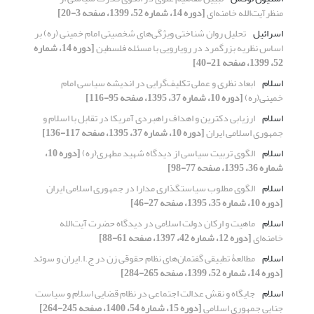
منظرآیت‌الله خامنه‌ای
[دوره 14، شماره 52، 1399، صفحه 3-20]
اسرائیل
تحلیل روان شناختی ویژگی‌های شخصیتی امام خمینی (ره) بر
اساس نظریه بزرگمرد در رویارویی با مسئله فلسطین
[دوره 14، شماره
52، 1399، صفحه 21-40]
اسلام
ابعاد نظری و عملی تکلیف‌گرایی در اندیشه سیاسی امام
خمینی(ره)
[دوره 10، شماره 37، 1395، صفحه 95-116]
اسلام
ارزیابی دکترین و اهداف راهبردی آمریکا در تقابل با اسلام و
جمهوری اسلامی ایران
[دوره 10، شماره 37، 1395، صفحه 117-136]
اسلام
الگوی تربیت سیاسی از دیدگاه شهید مطهری(ره)
[دوره 10،
شماره 36، 1395، صفحه 77-98]
اسلام
الگوی مطلوب سیاستگذاری مدارا در جمهوری اسلامی ایران
[دوره 10، شماره 35، 1395، صفحه 27-46]
اسلام
ماهیت و ارکان دولت اسلامی در دیدگاه حضرت آیت‌الله
خامنه‌ای
[دوره 12، شماره 42، 1397، صفحه 61-88]
اسلام
مطالعۀ تطبیقی گفتمان‌های نظام حقوقی زن در ج.ا.ایران و سوئد
[دوره 14، شماره 52، 1399، صفحه 265-284]
اسلام
جایگاه و نقش عدالت اجتماعی در نظام قضایی اسلام و سیاست
جنایی جمهوری اسلامی
[دوره 15، شماره 54، 1400، صفحه 245-264]