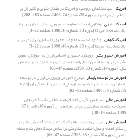
آمریکا
سیاستگذاری روسیه و آمریکا در قفقاز جنوبی و تأثیر آن بر
منافع ملی ج.ا.ایران
[دوره 20، شماره 74، 1405، صفحه 263-288]
آمریکاستیزی
واکاوی اندیشه مقاومت جمهوری‌اسلامی ایران در برابر
ایالات‌متحدۀ آمریکا
[دوره 13، شماره 46، 1398، صفحه 22-3]
آمریکانکوهی
واکاوی اندیشه مقاومت جمهوری‌اسلامی ایران در برابر
ایالات‌متحدۀ آمریکا
[دوره 13، شماره 46، 1398، صفحه 22-3]
آموزش حقوق بشر
رویکرد جمهوری اسلامی ایران به آموزش حقوق
بشر در پرتو اسناد بین المللی(مطالعه موردی نهاد حقوق بشر سازمان
ملل)
[دوره 14، شماره 53، 1399، صفحه 47-66]
آموزش در توسعه پایدار
نیمرخ آموزش و پرورش ایران در توسعه
پایدار: روندها، پیشران‌ها و پسران‌های اجتماعی- فرهنگی آن
[دوره
15، شماره 56، 1400، صفحه 65-82]
آموزش عالی
سنجش نگرش اعضای هیئت‌علمی دانشگاه‌ زنجان
نسبت به اقتصاد مقاومتی و عوامل مرتبط با آن
[دوره 10، شماره 37،
1395، صفحه 19-38]
آموزش عالی
بررسی مأموریت‌ها و کارکردهای نظام آموزش عالی در
راستای اقدام و عمل اقتصاد مقاومتی بر اساس دیدگاه‌های مقام معظم
رهبری
[دوره 10، شماره 35، 1395، صفحه 47-66]