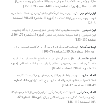
مازندران در معادلات جنگ جهانی دوم و ائتلاف ایران و روسیه پس از
انقلاب اسلامی
[دوره 15، شماره 55، 1400، صفحه 139-158]
ابزارهای غیرعادی
بررسی کنش گفتاری امنیتی‌کردن «انقلاب اسلامی»
توسط روسای جمهور ایالات متحده
[دوره 11، شماره 41، 1396، صفحه
3-26]
ابن عثیمین
مقایسه تطبیقی حکم وضعی حقوق بشر از دیدگاه وهابیت (
ابن عثیمین) و فقه شیعه (محمدرضا مظفر)
[دوره 19، شماره 70، 1404،
صفحه 130-153]
اپیدمی کرونا
اپیدمی جهانی کرونا و تاثیر آن بر حاکمیت ملی در ایران
[دوره 14، شماره 52، 1399، صفحه 79-100]
اتباع افغانستان
علل و ویژگی‌های مهاجرت اتباع افغانستان به ایران و
تأثیر آن بر امنیت ملی جمهوری اسلامی ایران بعد از انقلاب اسلامی
[دوره
13، شماره 49، 1398، صفحه 65-86]
اتحادیه اروپا
بررسی تطبیقی چالش‌های پیش روی کاربست نظریه
تفکیک قوا در نظام حقوقی اتحادیه اروپا و ج.ا.ایران
[دوره 13، شماره
49، 1398، صفحه 175-194]
اتحادیه کارگری
تحولات احزاب کارگری در ایران پس از انقلاب و جایگاه
آن در سیاست گذاری جمهوری اسلامی ایران
[دوره 18، شماره 69،
1403، صفحه 119-146]