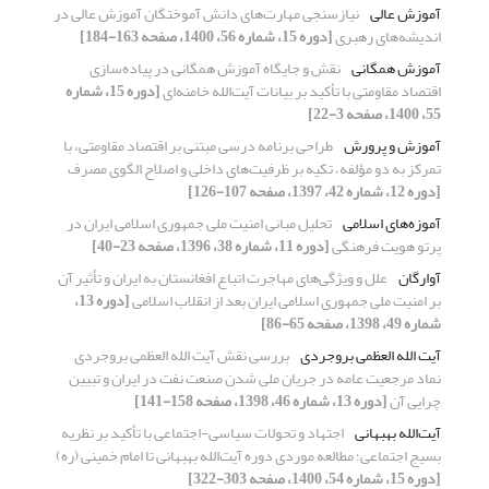
آموزش عالی
نیازسنجی مهارت‌های دانش آموختگان آموزش عالی در
اندیشه‌های رهبری
[دوره 15، شماره 56، 1400، صفحه 163-184]
آموزش همگانی
نقش و جایگاه آموزش همگانی در پیاده‌سازی
اقتصاد مقاومتی با تأکید بر بیانات آیت‌الله خامنه‌ای
[دوره 15، شماره
55، 1400، صفحه 3-22]
آموزش و پرورش
طراحی برنامه درسی مبتنی بر اقتصاد مقاومتی، با
تمرکز به دو مؤلفه، تکیه بر ظرفیت‌های داخلی و اصلاح الگوی مصرف
[دوره 12، شماره 42، 1397، صفحه 107-126]
آموزه‌های اسلامی
تحلیل مبانی امنیت ملی جمهوری اسلامی ایران در
پرتو هویت فرهنگی
[دوره 11، شماره 38، 1396، صفحه 23-40]
آوارگان
علل و ویژگی‌های مهاجرت اتباع افغانستان به ایران و تأثیر آن
بر امنیت ملی جمهوری اسلامی ایران بعد از انقلاب اسلامی
[دوره 13،
شماره 49، 1398، صفحه 65-86]
آیت الله العظمی بروجردی
بررسی نقش آیت الله العظمی بروجردی
نماد مرجعیت عامه در جریان ملی شدن صنعت نفت در ایران و تبیین
چرایی آن
[دوره 13، شماره 46، 1398، صفحه 158-141]
آیت‌الله بهبهانی
اجتهاد و تحولات سیاسی-اجتماعی با تأکید بر نظریه
بسیج اجتماعی؛ مطالعه موردی دوره آیت‌الله بهبهانی تا امام خمینی (ره)
[دوره 15، شماره 54، 1400، صفحه 303-322]