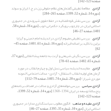
صفحه 123-142]
آزادی
مطالعۀ تطبیقی گفتمان‌های نظام حقوقی زن در ج.ا.ایران و سوئد
[دوره 14، شماره 52، 1399، صفحه 265-284]
آزادی
بررسی نقش قوه قضائیه در حفظ حقوق شهروندی در جمهوری
اسلامی ایران در چارچوب رویکرد حکمرانی خوب
[دوره 16، شماره 58،
1401، صفحه 27-46]
آزادی
بررسی تطبیقی مفهوم آزادی در اندیشه امام خمینی و آیزایا
برلین با تاکید بر اصاله البرائه
[دوره 16، شماره 61، 1401، صفحه 45-
62]
آزادی
بررسی نگرش شریعتی و آرنت به جامعه پیشا انقلابی
[دوره 17،
شماره 65، 1402، صفحه 61-78]
آزادی
مقایسه اندیشه سیاسی نسل اول و چهارم انقلاب در مورد
آرمان های اولیه انقلاب (استقلال- آزادی- عدالت اجتماعی)(نمونه
موردی شیراز)
[دوره 20، شماره 74، 1405، صفحه 79-112]
آزادی سیاسی
بررسی مولفه‌های آزادی و عدالت در اهداف برنامه‌های
پنج‌سالۀ توسعه در ایران 1394-1368
[دوره 14، شماره 52، 1399،
صفحه 123-142]
آزادی عقیده و مذهب
الگوی مطلوب سیاستگذاری مدارا در جمهوری
اسلامی ایران
[دوره 10، شماره 35، 1395، صفحه 27-46]