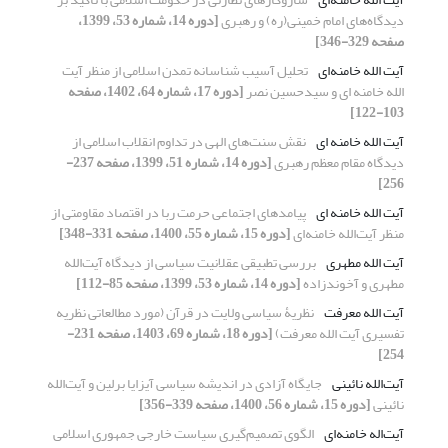
دیدگاه‌های امام خمینی(ره) و رهبری
[دوره 14، شماره 53، 1399،
صفحه 329-346]
آیت الله خامنه‌ای
تحلیل آسیب شناسانه تمدن اسلامی از منظر آیت
الله خامنه ای و سیدحسین نصر
[دوره 17، شماره 64، 1402، صفحه
103-122]
آیت الله خامنه ای
نقش سنت‌های الهی در تداوم انقلاب اسلامی از
دیدگاه مقام معظم رهبری
[دوره 14، شماره 51، 1399، صفحه 237-
256]
آیت الله خامنه ای
پیامدهای اجتماعی حرمت ربا در اقتصاد مقاومتی از
منظر آیت‌الله خامنه‌ای
[دوره 15، شماره 55، 1400، صفحه 331-348]
آیت الله مطهری
بررسی تطبیقی عقلانیت سیاسی از دیدگاه آیت‌الله
مطهری و آخوندزاده
[دوره 14، شماره 53، 1399، صفحه 85-112]
آیت الله معرفت
نظریۀ سیاسی ولایت در قرآن (مورد مطالعاتی نظریه
تفسیری آیت الله معرفت)
[دوره 18، شماره 69، 1403، صفحه 231-
254]
آیت‌الله نائینی
جایگاه آزادی در اندیشه‌ سیاسی آیزایا برلین و آیت‌الله
نائینی
[دوره 15، شماره 56، 1400، صفحه 339-356]
آیت‌اله خامنه‌ای
الگوی تصمیم‌گیری سیاست خارجی جمهوری اسلامی