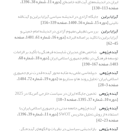
ایران در اندیشه‌های آیت الله خامنه‌ای
[دوره 11، شماره 38، 1396،
صفحه 113-130]
آیزایا برلین
جایگاه آزادی در اندیشه‌ سیاسی آیزایا برلین و آیت‌الله
نائینی
[دوره 15، شماره 56، 1400، صفحه 339-356]
آیزایا برلین
بررسی تطبیقی مفهوم آزادی در اندیشه امام خمینی و
آیزایا برلین با تاکید بر اصاله البرائه
[دوره 16، شماره 61، 1401، صفحه
45-62]
آینده‌پژوهی
شاخص های مدیران شایسته فرهنگی با تأکید بر الزامات
توسعه فرهنگی در نظام جمهوری اسلامی ایران
[دوره 18، شماره 68،
1403، صفحه 167-190]
آینده‌پژوهی
دیپلماسی علمی به‌ مثابه محور آینده قدرت نرم جمهوری
اسلامی ایران: تحلیل روند ها و سناریو ها
[دوره 19، شماره 72، 1404،
صفحه 3-28]
آینده پژوهی
تخمین جایگاه ایران در سیاست خارجی آمریکا در 2025
[دوره 10، شماره 37، 1395، صفحه 3-18]
آینده پژوهی
آینده‌پژوهی جامعه مدنی درجمهوری اسلامی ایران با
استفاده از روش تحلیل ماتریس SWOT
[دوره 11، شماره 39، 1396،
صفحه 23-42]
آینده پژوهی
بازاندیشی سیاستی در نظریات و الگوهای آینده‌نگر،