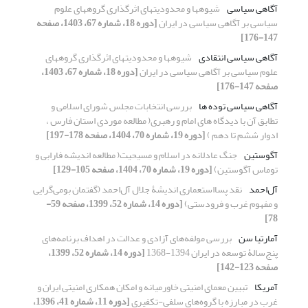
آگاهی سیاسی
شیوه‏ها و محدودیت‏های اثرگذاری گروه‏های علوم
سیاسی بر آگاهی سیاسی در ایران
[دوره 18، شماره 67، 1403، صفحه
147-176]
آگاهی سیاسی انتقادی
شیوه‏ها و محدودیت‏های اثرگذاری گروه‏های
علوم سیاسی بر آگاهی سیاسی در ایران
[دوره 18، شماره 67، 1403،
صفحه 147-176]
آگاهی سیاسی توده ها
بررسی انتخابات مجلس شورای اسلامی و
تطابق آن با دیدگاه های امام و رهبری( مطالعه موردی استان فارس ،
ادوار ششم تا دهم )
[دوره 19، شماره 70، 1404، صفحه 178-197]
آگوستین
جنگ عادلانه در اسلام و مسیحیت( مطالعه اندیشه فارابی و
توماس آگوستین)
[دوره 19، شماره 70، 1404، صفحه 105-129]
آل‌احمد
نقد پسااستعماری اندیشۀ جلال آل‌احمد (گفتمان بومی‌گرایی
و مفهوم غرب و فرودستی)
[دوره 14، شماره 52، 1399، صفحه 59-
78]
آمارتیا سن
بررسی مولفه‌های آزادی و عدالت در اهداف برنامه‌های
پنج‌سالۀ توسعه در ایران 1394-1368
[دوره 14، شماره 52، 1399،
صفحه 123-142]
آمریکا
تبیین معمای امنیتی خاورمیانه و امکان همکاری امنیتی ایران و
غرب در مبارزه با گروه‌های سلفی-تکفیری
[دوره 11، شماره 41، 1396،