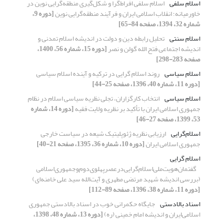
اسلام سلفی
اسلام سلفی افراط‌گرا و شکل‌گیری منطقه‌گرایی نوین در
خاورمیانه؛ انقلاب اسلامی ایران و فرآیند منطقه‌گرایی نوین
[دوره 9،
شماره 32، 1394، صفحه 84-65]
اسلام سنتی
تحلیل رابطه دین و دولت در اندیشه اسلام تمدنی و
اندیشه اجتماعی فتح الله گولن و نصر
[دوره 15، شماره 56، 1400،
صفحه 283-298]
اسلام سیاسی
روند اسلام گرایی در ترکیه و آینده اسلام سیاسی
[دوره 11، شماره 40، 1396، صفحه 25-44]
اسلام سیاسی
انتخاب کارگزاران، تجلی نظریه سیاسی اسلام در نظام
جمهوری اسلامی ایران با تأکید بر نظریه ولایت فقیه
[دوره 14، شماره
53، 1399، صفحه 27-46]
اسلام‌گرایی
ارزیابی نظریه ژئوپلیتیک شیعه در سیاست خارجی
جمهوری اسلامی ایران
[دوره 10، شماره 36، 1395، صفحه 21-40]
اسلام گرایی
گفتمان‌هویت‌ملی‌اسلام‌گرایی‌در‌عصرپهلوی‌دوم‌و‌جمهوری‌اسلامی
(بررسی اندیشه شهید مرتضی مطهری و آیت‌الله سید علی خامنه‌ای)
[دوره 11، شماره 38، 1396، صفحه 89-112]
اسناد بالادستی
جایگاه حکمرانی خوب در اسناد بالادستی جمهوری
اسلامی‌ایران و اندیشه امام خمینی (ره)
[دوره 13، شماره 48، 1398،