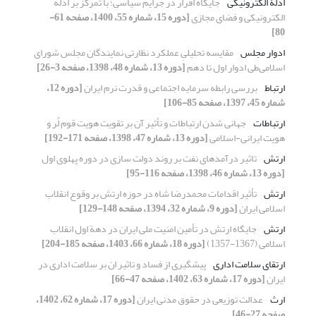
ادلۀ الکترونیکی
جایگاه اقرار در جرایم سیاسی؛ با تمرکز بر ادله
الکترونیکی و فضای مجازی
[دوره 15، شماره 55، 1400، صفحه 61-
80]
ادوار مجلس
مقایسه تحلیلیِ عملکرد نظارتی نمایندگان مجلس شورای
اسلامی‌طی ادوار اول تا دهم
[دوره 13، شماره 48، 1398، صفحه 3-26]
ارتباط
بررسی رابطه سرمایه اجتماعی و قدرت نرم ایران
[دوره 12،
شماره 45، 1397، صفحه 85-106]
ارتباطات
جهانی شدن ارتباطات و تأثیر آن بر تقویت هویت قوم لُر و
هویت ایرانی-اسلامی
[دوره 13، شماره 47، 1398، صفحه 171-192]
ارتش
تاثیر درآمدهای نفت بر روند دولت سازی در دوره پهلوی اول
[دوره 13، شماره 46، 1398، صفحه 116-95]
ارتش
تأثیر اقدامات محمدرضا شاه در حوزه ارتش بر وقوع انقلاب
اسلامی ایران
[دوره 9، شماره 32، 1394، صفحه 148-129]
ارتش
جایگاه ارتش در تأمین امنیت ملی ایران در دهة اول انقلاب
اسلامی (1367-1357)
[دوره 18، شماره 66، 1403، صفحه 185-204]
ارتقای سلامت اداری
پیشگیری از فساد و تاثیر ان بر سلامت اداری در
ایران
[دوره 17، شماره 63، 1402، صفحه 47-66]
ارث
عدالت توزیعی در حقوق مدنی ایران
[دوره 17، شماره 62، 1402،
صفحه 27-46]