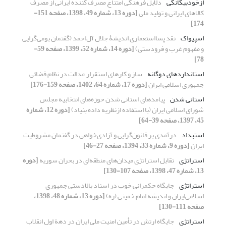
ازخودبیگانگی
دلایل فرهنگی امتناع مصرف کننده ایرانی از مصرف
کالاهای ایرانی و تولید ملی
[دوره 13، شماره 49، 1398، صفحه 151-
174]
اسپیواک
نقد پسااستعماری اندیشۀ جلال آل‌احمد (گفتمان بومی‌گرایی
و مفهوم غرب و فرودستی)
[دوره 14، شماره 52، 1399، صفحه 59-
78]
استانداردهای دوگانه
ساز و کارهای استقرار عدالت در نظام قضائی
جمهوری اسلامی ایران
[دوره 17، شماره 64، 1402، صفحه 159-176]
استانی شدن
پیامدهای استانی شدن حوزه‌های انتخابیه مجلس
شورای اسلامی ایران (با استفاده ازنظریه داده بنیاد)
[دوره 12، شماره
45، 1397، صفحه 39-64]
استبداد
درآمدی بر قانون‌گرایی و آزادی‌خواهی در گفتمان مشروطیت
ایران
[دوره 9، شماره 33، 1394، صفحه 27-46]
استراتژی
تقابل استراتژی میدان‌های منطقه‌ای در بحران سوریه
[دوره
13، شماره 47، 1398، صفحه 107-130]
استراتژی
جایگاه حکمرانی خوب در اسناد بالادستی جمهوری
اسلامی‌ایران و اندیشه امام خمینی (ره)
[دوره 13، شماره 48، 1398،
صفحه 111-130]
استراتژی
جایگاه ارتش در تأمین امنیت ملی ایران در دهة اول انقلاب