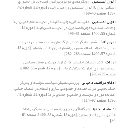
اخوان المسلمین
رویکردهای موجود پیرامون آینده تعامل جمهوری
اسلامی ایران با اخوان المسلمین و راهبرد آینده
[دوره 12، شماره 42،
1397، صفحه 43-60]
اخوان المسلمین
مقایسه نظریه ولایت فقیه در اندیشه امام خمینی (ره)
و خلافت اسلامی اخوان المسلمین در اندیشه حسن البناء
[دوره 15،
شماره 55، 1400، صفحه 81-98]
اخوان ثالث
شعرِ نمادگرا؛ نَمایی از گفتمانِ ساختارستیز در تحولات
منتهی به انقلاب (مطالعۀ موردی اشعار اخوان ثالث و شاملو)
[دوره 15،
شماره 57، 1400، صفحه 263-282]
ادارات
تاثیرخلقیات اجتماعی کارگزاران دولت بر فساد سیاسی
(مطالعه موردی: ادارات استان کرمان )
[دوره 17، شماره 65، 1402،
صفحه 259-286]
ادغام در اقتصاد جهانی
بررسی تطبیقی سیاست دولت‌های پس از
جنگ تحمیلی در شاخصه‌های خصوصی سازی و ادغام در اقتصاد جهانی
(مطالعه موردی دولت‌های خاتمی و احمدی نژاد)
[دوره 11، شماره 41،
1396، صفحه 97-114]
ادله اثبات دعوا
جایگاه اقرار در جرایم سیاسی؛ با تمرکز بر ادله
الکترونیکی و فضای مجازی
[دوره 15، شماره 55، 1400، صفحه 61-
80]