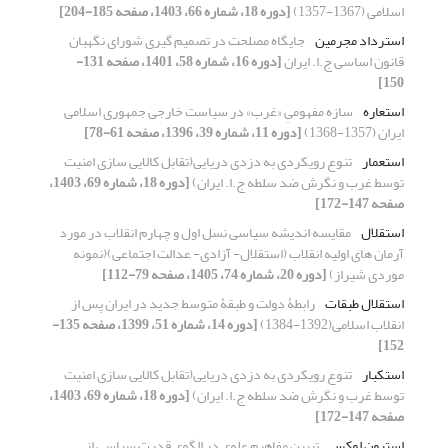
اسلامی (1367-1357)
[دوره 18، شماره 66، 1403، صفحه 185-204]
استرداد مجرمین
جایگاه مصلحت در تصمیم گیری شورای نگهبان
قانون اساسی ج.ا. ایران
[دوره 16، شماره 58، 1401، صفحه 131-
150]
استعاره
سازه مفهومیِ «غرب» در سیاست خارجی جمهوری اسلامی
ایران (1357-1368)
[دوره 11، شماره 39، 1396، صفحه 61-78]
استعمار
تنوع رویکردی به دزدی دریایی(تقابل کالایی سازی امنیت
توسط غرب و نگرش ضد سلطه ج.ا. ایران)
[دوره 18، شماره 69، 1403،
صفحه 147-172]
استقلال
مقایسه اندیشه سیاسی نسل اول و چهارم انقلاب در مورد
آرمان های اولیه انقلاب (استقلال- آزادی- عدالت اجتماعی)(نمونه
موردی شیراز)
[دوره 20، شماره 74، 1405، صفحه 79-112]
استقلال طبقات
رابطۀ دولت و طبقۀ متوسط جدید در ایران پس از
انقلاب اسلامی(1392-1384)
[دوره 14، شماره 51، 1399، صفحه 135-
152]
استکبار
تنوع رویکردی به دزدی دریایی(تقابل کالایی سازی امنیت
توسط غرب و نگرش ضد سلطه ج.ا. ایران)
[دوره 18، شماره 69، 1403،
صفحه 147-172]
استیون لوکس
تبیین مفاهیم علوی در الگوی قدرت سیاسی از