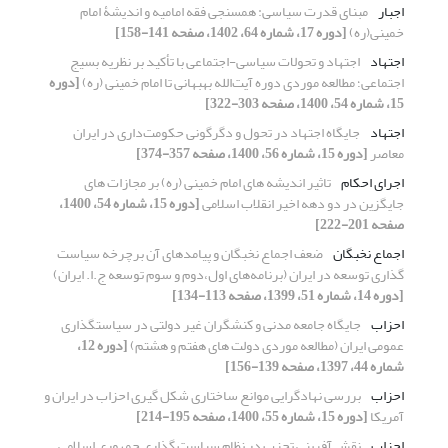
اجبار
مبنای قدرت سیاسی: همسنجی فقه امامیه و اندیشۀ امام
خمینی(ره)
[دوره 17، شماره 64، 1402، صفحه 141-158]
اجتهاد
اجتهاد و تحولات سیاسی-اجتماعی با تأکید بر نظریه بسیج
اجتماعی؛ مطالعه موردی دوره آیت‌الله بهبهانی تا امام خمینی (ره)
[دوره
15، شماره 54، 1400، صفحه 303-322]
اجتهاد
جایگاه اجتهاد در تحول و دگرگونی حکومت‌داری در ایران
معاصر
[دوره 15، شماره 56، 1400، صفحه 357-374]
اجرای احکام
تاثیر اندیشه های امام خمینی (ره) بر مجازات های
جایگزین در دو دهه اخیر انقلاب اسلامی
[دوره 15، شماره 54، 1400،
صفحه 201-222]
اجماع نخبگان
ضعف اجماع نخبگان و پیامدهای آن برچرخه سیاست
گذاری توسعه در ایران (برنامه‌های اول،دوم و سوم توسعه ج.ا. ایران)
[دوره 14، شماره 51، 1399، صفحه 113-134]
احزاب
جایگاه جامعه مدنی و کنشگران غیر دولتی در سیاستگذاری
عمومی ایران (مطالعه موردی دولت های هفتم و هشتم)
[دوره 12،
شماره 44، 1397، صفحه 139-156]
احزاب
بررسی نهادگرایی موانع ساختاری شکل گیری احزاب در ایران و
آمریکا
[دوره 15، شماره 55، 1400، صفحه 195-214]
احزاب
نقش آفرینی تحزب در نظام سیاست گذاری جمهوری اسلامی