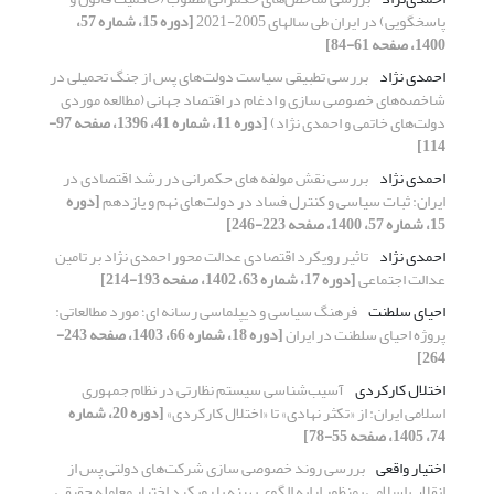
پاسخگویی) در ایران طی سالهای 2005-2021
[دوره 15، شماره 57،
1400، صفحه 61-84]
احمدی نژاد
بررسی تطبیقی سیاست دولت‌های پس از جنگ تحمیلی در
شاخصه‌های خصوصی سازی و ادغام در اقتصاد جهانی (مطالعه موردی
دولت‌های خاتمی و احمدی نژاد)
[دوره 11، شماره 41، 1396، صفحه 97-
114]
احمدی نژاد
بررسی نقش مولفه های حکمرانی در رشد اقتصادی در
ایران: ثبات سیاسی و کنترل فساد در دولت‌های نهم و یازدهم
[دوره
15، شماره 57، 1400، صفحه 223-246]
احمدی نژاد
تاثیر رویکرد اقتصادی عدالت محور احمدی‌ نژاد بر تامین
عدالت اجتماعی
[دوره 17، شماره 63، 1402، صفحه 193-214]
احیای سلطنت
فرهنگ سیاسی و دیپلماسی رسانه‌ ای؛ مورد مطالعاتی:
پروژه احیای سلطنت در ایران
[دوره 18، شماره 66، 1403، صفحه 243-
264]
اختلال کارکردی
آسیب‌شناسی سیستم نظارتی در نظام جمهوری
اسلامی ایران: از «تکثر نهادی» تا «اختلال کارکردی»
[دوره 20، شماره
74، 1405، صفحه 55-78]
اختیار واقعی
بررسی روند خصوصی سازی شرکت‌های دولتی پس از
انقلاب اسلامی بمنظور ارایه الگوی بهینه با رویکرد اختیار معامله حقیقی