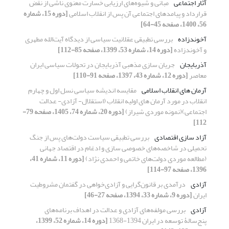
آثار اجتماعی
مبانی و شیوه‌های ارزیابی خسارت معنوی ناشی از نقض
قرارداد و پیامدهای اجتماعی آن پس از انقلاب اسلامی
[دوره 15، شماره
56، 1400، صفحه 45-64]
آخوندزاده
بررسی تطبیقی عقلانیت سیاسی از دیدگاه آیت‌الله مطهری
و آخوندزاده
[دوره 14، شماره 53، 1399، صفحه 85-112]
آذربایجان
جریان سازی مذهبی آذربایجان در تحولات سیاسی ایران
معاصر
[دوره 12، شماره 43، 1397، صفحه 91-110]
آرمان های انقلاب اسلامی
مقایسه اندیشه سیاسی نسل اول و چهارم
انقلاب در مورد آرمان های اولیه انقلاب (استقلال- آزادی- عدالت
اجتماعی)(نمونه موردی شیراز)
[دوره 20، شماره 74، 1405، صفحه 79-
112]
آزاد سازی اقتصادی
بررسی تطبیقی سیاست دولت‌های پس از جنگ
تحمیلی در شاخصه‌های خصوصی سازی و ادغام در اقتصاد جهانی
(مطالعه موردی دولت‌های خاتمی و احمدی نژاد)
[دوره 11، شماره 41،
1396، صفحه 97-114]
آزادی
درآمدی بر قانون‌گرایی و آزادی‌خواهی در گفتمان مشروطیت
ایران
[دوره 9، شماره 33، 1394، صفحه 27-46]
آزادی
بررسی مولفه‌های آزادی و عدالت در اهداف برنامه‌های
پنج‌سالۀ توسعه در ایران 1394-1368
[دوره 14، شماره 52، 1399،