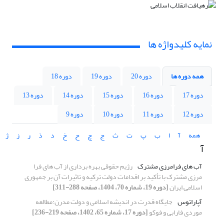
نمایه کلیدواژه ها
همه دوره ها
دوره 20
دوره 19
دوره 18
دوره 17
دوره 16
دوره 15
دوره 14
دوره 13
دوره 12
دوره 11
دوره 10
دوره 9
همه
آ
ا
ب
پ
ت
ث
ج
چ
ح
خ
د
ذ
ر
ز
ژ
آ
آب های فرامرزی مشترک
رژیم حقوقی بهره برداری از آب های فرا
مرزی مشترک با تأکید بر اقدامات دولت ترکیه و تاثیرات آن بر جمهوری
اسلامی ایران
[دوره 19، شماره 70، 1404، صفحه 288-311]
آپاراتوس
جایگاه قدرت در اندیشه اسلامی و دولت مدرن:مطالعه
موردی فارابی و فوکو
[دوره 17، شماره 65، 1402، صفحه 219-236]