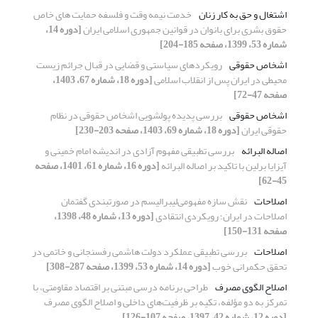
اشتغال و حق به کار زنان
خدمت نیمه‏ وقت و فلسفه حمایت ‏های خاص
حقوق بشری برای بانوان در قوانین جمهوری اسلامی ایران
[دوره 14،
شماره 53، 1399، صفحه 185-204]
اشخاص حقوقی
رویکردهای سیاستی و قضایی در قبال جرائم زیست
محیطی در ایران پس از انقلاب اسلامی
[دوره 18، شماره 67، 1403،
صفحه 47-72]
اشخاص حقوقی
بررسی پدیده پولشویی اشخاص حقوقی در نظام
حقوقی ایران
[دوره 18، شماره 69، 1403، صفحه 203-230]
اصاله البرائه
بررسی تطبیقی مفهوم آزادی در اندیشه امام خمینی و
آیزایا برلین با تاکید بر اصاله البرائه
[دوره 16، شماره 61، 1401، صفحه
45-62]
اصلاحات
نقش سازه مفهومی‌لیبرالیسم در صورتبندی گفتمان
اصلاحات در ایران؛ رویکردی انتقادی
[دوره 13، شماره 48، 1398،
صفحه 131-150]
اصلاحات
بررسی تطبیقی عملکرد دولت هاشمی رفسنجانی و خاتمی در
تحقق حکمرانی خوب
[دوره 14، شماره 53، 1399، صفحه 287-308]
اصلاح الگوی مصرف
طراحی برنامه درسی مبتنی بر اقتصاد مقاومتی، با
تمرکز به دو مؤلفه، تکیه بر ظرفیت‌های داخلی و اصلاح الگوی مصرف
[دوره 12، شماره 42، 1397، صفحه 107-126]